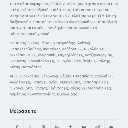
του ο υδατoσφαιρικός ΑΠΟΕΛ! Αυτή τη φορά ήταν η σειρά των
U16 (μετά την ανδρική ομάδα, τους U18 και τους U14) που
νίκησαν στον τελικό τον Ναυτικό Όμιλο Πάφου με 11-5. Με τη
διεξαγωγή και αυτού του τελικού ολοκληρώθηκε με απόλυτη
επιτυχία και εν μέσω πανδημίας του κορωνοϊου η
υδατοσφαιρική χρονιά.
Ναυτικός Όμιλος Πάφου (Σωτηριάδης Κλείτος):
Παπακλεοβούλου, Φαντάκος, Λαζάρου (2), Νικολάου Χ.,
Νικολάου Μ. (1), Αγκροσκίν, Μιχαηλίδης (1), Χατζηγεωργίου,
Γκούντας, Φραγκίσκου (1), Γεωργίου, Ελευθερίου, Ψάλτης,
Μίτας, Παπαδάτος
ΑΠΟΕΛ (Νικολάου Σόλωνας) : Σάββα, Πετρακίδης, Στυλλή (1),
Ανδρέου (3), Παπαγεωργίου, Νικολαϊδης, Παπαδάμου (1),
Οικονομίδης, Παναγή, Τράντας (3), Ζέζας (2), Θεοδοσίου (1),
Λεμέσιος, Κωνσταντινίδης, Νικολαΐδης
Μοίρασε το