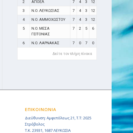
2
ΑΠΟΕΛ
7
4
3
12
3
N.O. ΛΕΥΚΩΣΙΑΣ
7
4
3
12
4
N.O. ΑΜΜΟΧΩΣΤΟΥ
7
4
3
12
5
N.O. ΜΕΣΑ
7
2
5
6
ΓΕΙΤΟΝΙΑΣ
6
N.O. ΛΑΡΝΑΚΑΣ
7
0
7
0
Δείτε τον πλήρη πίνακα
ΕΠΙΚΟΙΝΩΝΙΑ
Διεύθυνση: Αμφιπόλεως 21, Τ.Τ: 2025
Στρόβολος
Τ.Κ. 23931, 1687 ΛΕΥΚΩΣΙΑ