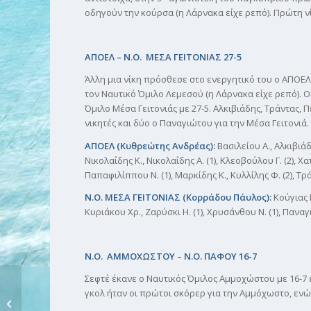
οδηγούν την κούρσα (η Λάρνακα είχε ρεπό). Πρώτη ν
ΑΠΟΕΛ – Ν.Ο. ΜΕΣΑ ΓΕΙΤΟΝΙΑΣ 27-5
Άλλη μια νίκη πρόσθεσε στο ενεργητικό του ο ΑΠΟΕΛ
τον Ναυτικό Όμιλο Λεμεσού (η Λάρνακα είχε ρεπό). Ο
Όμιλο Μέσα Γειτονιάς με 27-5. Αλκιβιάδης, Τράντας,
νικητές και δύο ο Παναγιώτου για την Μέσα Γειτονιά.
ΑΠΟΕΛ (Κυθρεώτης Ανδρέας):
Βασιλείου Α., Αλκιβιάδη
Νικολαΐδης Κ., Νικολαΐδης Α. (1), Κλεοβούλου Γ. (2), Χατ
Παπαφιλίππου Ν. (1), Μαρκίδης Κ., Κυλλίλης Φ. (2), Τράντ
Ν.Ο. ΜΕΣΑ ΓΕΙΤΟΝΙΑΣ (Κορράδου Πάυλος):
Κούγιας Β
Κυριάκου Χρ., Ζαρύσκι Η. (1), Χρυσάνθου Ν. (1), Παναγ
N
.
O
. ΑΜΜΟΧΩΣΤΟΥ – Ν.Ο. ΠΑΦΟΥ 16-7
Σεφτέ έκανε ο Ναυτικός Όμιλος Αμμοχώστου με 16-7 
ΥΔΑΤΟΣΦΑΙΡΙΣΗ:
γκολ ήταν οι πρώτοι σκόρερ για την Αμμόχωστο, ενώ
ΠΡΩΤΑΘΛΗΜΑ