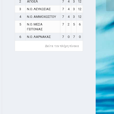
2
ΑΠΟΕΛ
7
4
3
12
3
N.O. ΛΕΥΚΩΣΙΑΣ
7
4
3
12
4
N.O. ΑΜΜΟΧΩΣΤΟΥ
7
4
3
12
5
N.O. ΜΕΣΑ
7
2
5
6
ΓΕΙΤΟΝΙΑΣ
6
N.O. ΛΑΡΝΑΚΑΣ
7
0
7
0
Δείτε τον πλήρη πίνακα