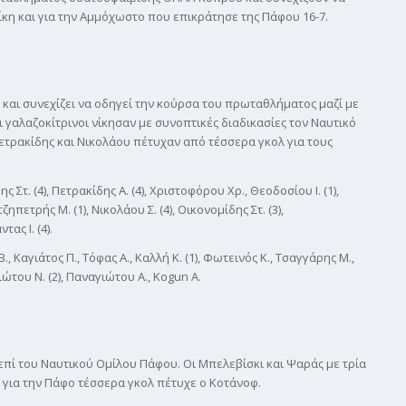
ίκη και για την Αμμόχωστο που επικράτησε της Πάφου 16-7.
 και συνεχίζει να οδηγεί την κούρσα του πρωταθλήματος μαζί με
ι γαλαζοκίτρινοι νίκησαν με συνοπτικές διαδικασίες τον Ναυτικό
 Πετρακίδης και Νικολάου πέτυχαν από τέσσερα γκολ για τους
ς Στ. (4), Πετρακίδης Α. (4), Χριστοφόρου Χρ., Θεοδοσίου Ι. (1),
ζηπετρής Μ. (1), Νικολάου Σ. (4), Οικονομίδης Στ. (3),
ας Ι. (4).
., Καγιάτος Π., Τόφας Α., Καλλή Κ. (1), Φωτεινός Κ., Τσαγγάρης Μ.,
ιώτου Ν. (2), Παναγιώτου Α., Kogun A.
επί του Ναυτικού Ομίλου Πάφου. Οι Μπελεβίσκι και Ψαράς με τρία
 για την Πάφο τέσσερα γκολ πέτυχε ο Κοτάνοφ.