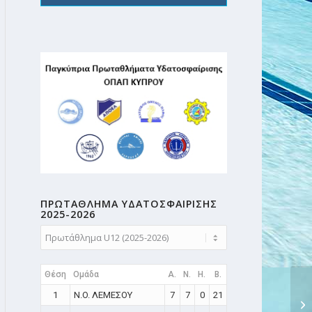
ΠΡΩΤΑΘΛΗMA ΥΔΑΤΟΣΦΑΙΡΙΣΗΣ
2025-2026
Θέση
Ομάδα
A.
N.
H.
B.
1
N.O. ΛΕΜΕΣΟΥ
7
7
0
21
Π
ΚΑ