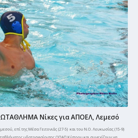
ΡΩΤΑΘΛΗΜΑ Νίκες για ΑΠΟΕΛ, Λεμεσό
σού, επί της Μέσα Γειτονιάς (27-5) και του Ν.Ο. Λευκωσίας (15-9)
ταθλήματος υδατοσφαίρισης ΟΠΑΠ Κύπρου και συνεχίζουν να