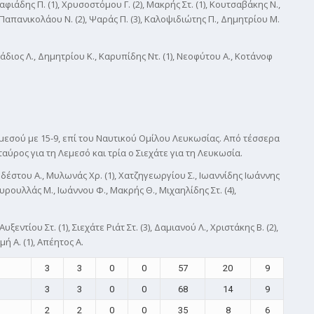
αφιάδης Π. (1), Χρυσοστόμου Γ. (2), Μακρής Στ. (1), Κουτσαβάκης Ν.,
), Παπανικολάου Ν. (2), Ψαράς Π. (3), Καλοψιδιώτης Π., Δημητρίου Μ.
άδιος Λ., Δημητρίου Κ., Καρυπίδης Ντ. (1), Νεοφύτου Α., Κοτάνοφ
εμεσού με 15-9, επί του Ναυτικού Ομίλου Λευκωσίας. Από τέσσερα
αύρος για τη Λεμεσό και τρία ο Σιεχάτε για τη Λευκωσία.
δέστου Α., Μυλωνάς Χρ. (1), Χατζηγεωργίου Σ., Ιωαννίδης Ιωάννης
 Σουρουλλάς Μ., Ιωάννου Φ., Μακρής Θ., Μιχαηλίδης Στ. (4),
Αυξεντίου Στ. (1), Σιεχάτε Ριάτ Στ. (3), Δαμιανού Λ., Χριστάκης Β. (2),
ή Α. (1), Απέητος Α.
3
3
0
0
57
20
9
3
3
0
0
68
14
9
2
2
0
0
35
8
6