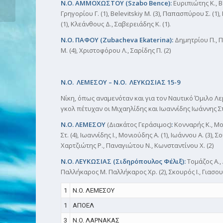
Ν.Ο. ΑΜΜΟΧΩΣΤΟΥ (
Szabo
Bence
):
Ευριπιώτης Κ., Β
Εύκολες αποστολές...
Γρηγορίου Γ. (1), Belevitskiy M. (3), Παπασπύρου Σ. (1
(1), Κλεάνθους Δ., Σαβερειάδης Κ. (1).
Ν.Ο. ΠΑΦΟΥ (
Zubacheva
Ekaterina
):
Δημητρίου Π., Π
Μ. (4), Χριστοφόρου Λ., Σαρίδης Π. (2)
Ν.Ο. ΛΕΜΕΣΟΥ – Ν.Ο. ΛΕΥΚΩΣΙΑΣ 15-9
Νίκη, όπως αναμενόταν και για τον Ναυτικό Όμιλο Λ
γκολ πέτυχαν οι Μιχαηλίδης και Ιωαννίδης Ιωάννης Στ
Ν.Ο. ΛΕΜΕΣΟΥ
(Διακάτος Γεράσιμος)
:
Κονναρής Κ., Μο
Στ. (4), Ιωαννίδης Ι., Μονιούδης Α. (1), Ιωάννου Α. (3),
Χαρτζιώτης Ρ., Παναγιώτου Ν., Κωνσταντίνου Χ. (2)
Ν.Ο. ΛΕΥΚΩΣΙΑΣ (Σιδηρόπουλος Φέλιξ):
Τομάζος Α., 
Παλλήκαρος Μ. Παλλήκαρος Χρ. (2), Σκουρός Ι., Γιασουμ
1
N.O. ΛΕΜΕΣΟΥ
1
ΑΠΟΕΛ
3
N.O. ΛΑΡΝΑΚΑΣ