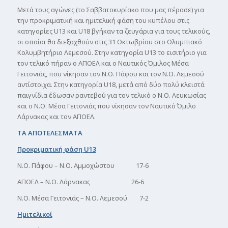
Μετά τους αγώνες (το Σαββατοκυρίακο που μας πέρασε) για
την προκριματική και ημιτελική φάση του κυπέλου στις
κατηγορίες U13 και U18 βγήκαν τα ζευγάρια για τους τελικούς,
οι οποίοι θα διεξαχθούν στις 31 Οκτωβρίου στο Ολυμπιακό
Κολυμβητήριο Λεμεσού. Στην κατηγορία U13 το εισιτήριο για
τον τελικό πήραν ο ΑΠΟΕΛ και ο Ναυτικός Όμιλος Μέσα
Γειτονιάς, που νίκησαν τον Ν.Ο. Πάφου και τον Ν.Ο. Λεμεσού
αντίστοιχα. Στην κατηγορία U18, μετά από δύο πολύ κλειστά
παιγνίδια έδωσαν ραντεβού για τον τελικό ο Ν.Ο. Λευκωσίας
και ο Ν.Ο. Μέσα Γειτονιάς που νίκησαν τον Ναυτικό Όμιλο
Λάρνακας και τον ΑΠΟΕΛ.
ΤΑ ΑΠΟΤΕΛΕΣΜΑΤΑ
Προκριματική φάση
U
13
N.O. Πάφου – Ν.Ο. Αμμοχώστου 17-6
ΑΠΟΕΛ – Ν.Ο. Λάρνακας 26-6
Ν.Ο. Μέσα Γειτονιάς – Ν.Ο. Λεμεσού 7-2
Ημιτελικοί