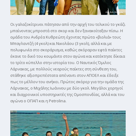
Οι γαλαζοκίτρινοι πάτησαν από την αρχή του τελικού το γκάζι
μπαίνοντας μπροστά στο σκορ και δεν ξανακοίταξαν πίσω. Η
ομάδα του Ανδρέα Κυθρεώτη έχοντας πρώτα «βιολιά» τους
Μπαγλαντζή (4 γκολ) και Νικολάου (3 γκολ), αλλά και με
πολυφωνία στο σκοράρισμα, καθώς σκόραραν εφτά παίκτες
έκανε το δικό του κουμάντο στον αγώνα και κατέκτησε δίκαια
το τρίτο κύπελλο στην ιστορία του. Ο Ναυτικός Όμιλος
Λάρνακας, με πολλούς νεαρούς παίκτες στη σύνθεση του,
στάθηκε αξιοπρεπέστατα απέναντι στον ΑΠΟΕΛ και έδειξε
πως το μέλλον του ανήκει. Πρώτος σκόρερ για την ομάδα της
Λάρνακας, ο Μιχάλης Ιωάννου με δύο γκολ. Μεγάλοι χορηγοί
και διαχρονικοί υποστηρικτές της Ομοσπονδίας, αλλά και του
αγώνα ο ΟΠΑΠ και η Petrolina.