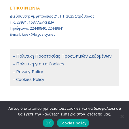
ΕΠΙΚΟΙΝΩΝΙΑ
Διεύθυνση: Αμφιπόλεως 21, Τ.Τ: 2025 Στρόβολος
Τ.Κ. 23931, 1687 ΛΕΥΚΩΣΙΑ
Τηλέφωνο: 22449840, 22449841
E-mail: koek@logos.cy.net
– Πολιτική Προστασίας Προσωπικών Δεδομένων
– Πολιτική για τα Cookies
– Privacy Policy
– Cookies Policy
Αυτός ο ιστότοπος χρησιμοποιεί cookies για να διασφαλίσει ότι
θα έχετε την καλύτερη εμπειρία στον ιστότοπό μας.
Copyright 2014 © KOEK, All Rights Reserved. / Powered by
NETinfo Plc
Terms & Conditions
OK
Cookies policy