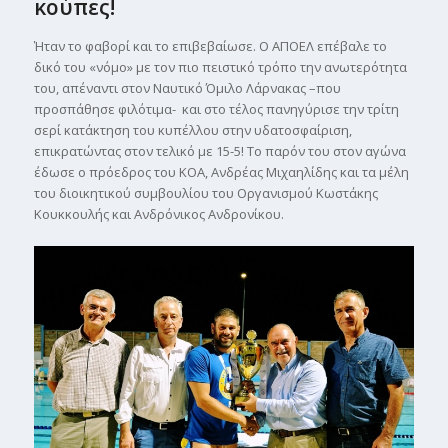
κούπες!
Ήταν το φαβορί και το επιβεβαίωσε. Ο ΑΠΟΕΛ επέβαλε το
δικό του «νόμο» με τον πιο πειστικό τρόπο την ανωτερότητα
του, απέναντι στον Ναυτικό Όμιλο Λάρνακας –που
προσπάθησε φιλότιμα- και στο τέλος πανηγύρισε την τρίτη
σερί κατάκτηση του κυπέλλου στην υδατοσφαίριση,
επικρατώντας στον τελικό με 15-5! Το παρόν του στον αγώνα
έδωσε ο πρόεδρος του ΚΟΑ, Ανδρέας Μιχαηλίδης και τα μέλη
του διοικητικού συμβουλίου του Οργανισμού Κωστάκης
Κουκκουλής και Ανδρόνικος Ανδρονίκου.