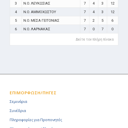
3
N.O. ΛΕΥΚΩΣΙΑΣ
7
4
3
12
4
N.O. ΑΜΜΟΧΩΣΤΟΥ
7
4
3
12
5
N.O. ΜΕΣΑ ΓΕΙΤΟΝΙΑΣ
7
2
5
6
6
N.O. ΛΑΡΝΑΚΑΣ
7
0
7
0
Δείτε τον πλήρη πίνακα
ΕΠΙΜΟΡΦΩΣΗ/ΠΗΓΕΣ
Σεμινάρια
Συνέδρια
Πληροφορίες για Προπονητές