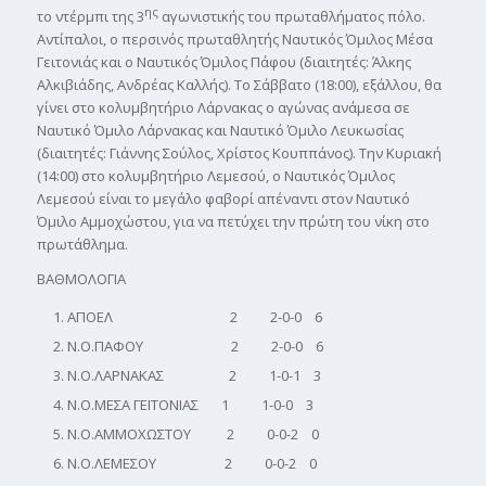
ης
το ντέρμπι της 3
αγωνιστικής του πρωταθλήματος πόλο.
Αντίπαλοι, ο περσινός πρωταθλητής Ναυτικός Όμιλος Μέσα
Γειτονιάς και ο Ναυτικός Όμιλος Πάφου (διαιτητές: Άλκης
Αλκιβιάδης, Ανδρέας Καλλής). Το Σάββατο (18:00), εξάλλου, θα
γίνει στο κολυμβητήριο Λάρνακας ο αγώνας ανάμεσα σε
Ναυτικό Όμιλο Λάρνακας και Ναυτικό Όμιλο Λευκωσίας
(διαιτητές: Γιάννης Σούλος, Χρίστος Κουππάνος). Την Κυριακή
(14:00) στο κολυμβητήριο Λεμεσού, ο Ναυτικός Όμιλος
Λεμεσού είναι το μεγάλο φαβορί απέναντι στον Ναυτικό
Όμιλο Αμμοχώστου, για να πετύχει την πρώτη του νίκη στο
πρωτάθλημα.
ΒΑΘΜΟΛΟΓΙΑ
ΑΠΟΕΛ 2 2-0-0 6
Ν.Ο.ΠΑΦΟΥ 2 2-0-0 6
Ν.Ο.ΛΑΡΝΑΚΑΣ 2 1-0-1 3
Ν.Ο.ΜΕΣΑ ΓΕΙΤΟΝΙΑΣ 1 1-0-0 3
Ν.Ο.ΑΜΜΟΧΩΣΤΟΥ 2 0-0-2 0
Ν.Ο.ΛΕΜΕΣΟΥ 2 0-0-2 0