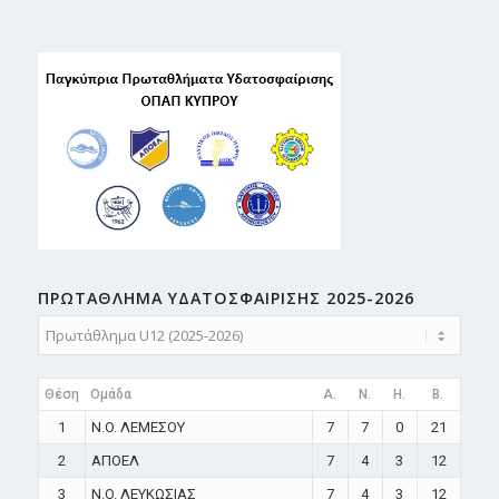
ΠΡΩΤΑΘΛΗMA ΥΔΑΤΟΣΦΑΙΡΙΣΗΣ 2025-2026
Θέση
Ομάδα
A.
N.
H.
B.
1
N.O. ΛΕΜΕΣΟΥ
7
7
0
21
2
ΑΠΟΕΛ
7
4
3
12
3
N.O. ΛΕΥΚΩΣΙΑΣ
7
4
3
12