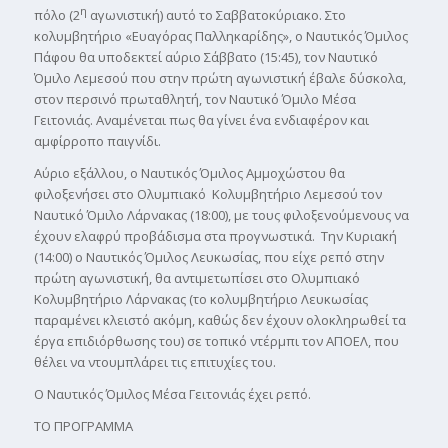
η
πόλο (2
αγωνιστική) αυτό το Σαββατοκύριακο. Στο
κολυμβητήριο «Ευαγόρας Παλληκαρίδης», ο Ναυτικός Όμιλος
Πάφου θα υποδεκτεί αύριο Σάββατο (15:45), τον Ναυτικό
Όμιλο Λεμεσού που στην πρώτη αγωνιστική έβαλε δύσκολα,
στον περσινό πρωταθλητή, τον Ναυτικό Όμιλο Μέσα
Γειτονιάς. Αναμένεται πως θα γίνει ένα ενδιαφέρον και
αμφίρροπο παιγνίδι.
Αύριο εξάλλου, ο Ναυτικός Όμιλος Αμμοχώστου θα
φιλοξενήσει στο Ολυμπιακό Κολυμβητήριο Λεμεσού τον
Ναυτικό Όμιλο Λάρνακας (18:00), με τους φιλοξενούμενους να
έχουν ελαφρύ προβάδισμα στα προγνωστικά. Την Κυριακή
(14:00) ο Ναυτικός Όμιλος Λευκωσίας, που είχε ρεπό στην
πρώτη αγωνιστική, θα αντιμετωπίσει στο Ολυμπιακό
Κολυμβητήριο Λάρνακας (το κολυμβητήριο Λευκωσίας
παραμένει κλειστό ακόμη, καθώς δεν έχουν ολοκληρωθεί τα
έργα επιδιόρθωσης του) σε τοπικό ντέρμπι τον ΑΠΟΕΛ, που
θέλει να ντουμπλάρει τις επιτυχίες του.
Ο Ναυτικός Όμιλος Μέσα Γειτονιάς έχει ρεπό.
ΤΟ ΠΡΟΓΡΑΜΜΑ