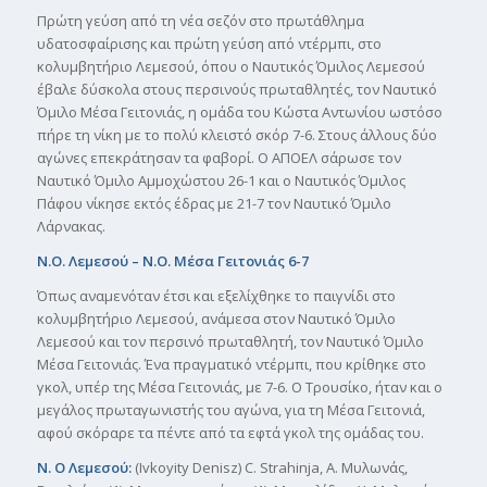
Πρώτη γεύση από τη νέα σεζόν στο πρωτάθλημα
υδατοσφαίρισης και πρώτη γεύση από ντέρμπι, στο
κολυμβητήριο Λεμεσού, όπου ο Ναυτικός Όμιλος Λεμεσού
έβαλε δύσκολα στους περσινούς πρωταθλητές, τον Ναυτικό
Όμιλο Μέσα Γειτονιάς, η ομάδα του Κώστα Αντωνίου ωστόσο
πήρε τη νίκη με το πολύ κλειστό σκόρ 7-6. Στους άλλους δύο
αγώνες επεκράτησαν τα φαβορί. Ο ΑΠΟΕΛ σάρωσε τον
Ναυτικό Όμιλο Αμμοχώστου 26-1 και ο Ναυτικός Όμιλος
Πάφου νίκησε εκτός έδρας με 21-7 τον Ναυτικό Όμιλο
Λάρνακας.
Ν.Ο. Λεμεσού – Ν.Ο. Μέσα Γειτονιάς 6-7
Όπως αναμενόταν έτσι και εξελίχθηκε το παιγνίδι στο
κολυμβητήριο Λεμεσού, ανάμεσα στον Ναυτικό Όμιλο
Λεμεσού και τον περσινό πρωταθλητή, τον Ναυτικό Όμιλο
Μέσα Γειτονιάς. Ένα πραγματικό ντέρμπι, που κρίθηκε στο
γκολ, υπέρ της Μέσα Γειτονιάς, με 7-6. Ο Τρουσίκο, ήταν και ο
μεγάλος πρωταγωνιστής του αγώνα, για τη Μέσα Γειτoνιά,
αφού σκόραρε τα πέντε από τα εφτά γκολ της ομάδας του.
Ν. Ο Λεμεσού:
(Ivkoyity Denisz) C. Strahinja, Α. Μυλωνάς,