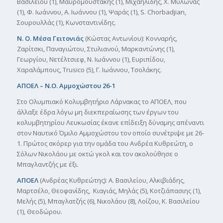
Βασιλείου (1), Μαυρομουστάκης (1), Μιχαηλίδης, Χ. Μυλωνάς
(1), Φ. Ιωάννου, Α. Ιωάννου (1), Ψαράς (1), S. Chorbadjian,
Σουρουλλάς (1), Κωνσταντινίδης.
Ν. Ο. Μέσα Γειτονιάς
(Κώστας Αντωνίου): Κονναρής,
Ζαρίτσκι, Παναγιώτου, Στυλιανού, Μαρκαντώνης (1),
Γεωργίου, Νετέλτσιεφ, Ν. Ιωάννου (1), Ευριπίδου,
Χαραλάμπους, Trusico (5), Γ. Ιωάννου, Τσολάκης.
ΑΠΟΕΛ – Ν.Ο. Αμμοχώστου 26-1
Στο Ολυμπιακό Κολυμβητήριο Λάρνακας το ΑΠΟΕΛ, που
άλλαξε έδρα λόγω μη διεκπεραίωσης των έργων του
κολυμβητηρίου Λευκωσίας έκανε επίδειξη δύναμης απέναντι
στον Ναυτικό Όμιλο Αμμοχώστου τον οποίο συνέτριψε με 26-
1. Πρώτος σκόρερ για την ομάδα του Ανδρέα Κυθρεώτη, ο
Σόλων Νικολάου με οκτώ γκολ και τον ακολούθησε ο
Μπαγλαντζής με έξι.
ΑΠΟΕΛ
(Ανδρέας Κυθρεώτης): Α. Βασιλείου, Αλκιβιάδης,
Μαρτσέλο, Θεοφανίδης, Κιαγιάς, Μηλάς (5), Κοτζιάπασιης (1),
Μελής (5), Μπαγλατζής (6), Νικολάου (8), Λοίζου, Κ. Βασιλείου
(1), Θεοδώρου.