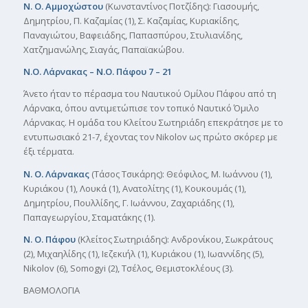
Ν. Ο. Αμμοχώστου
(Κωνσταντίνος Ποτζίδης): Γιασουμής,
Δημητρίου, Π. Καζαμίας (1), Σ. Καζαμίας, Κυριακίδης,
Παναγιώτου, Βαφειάδης, Παπασπύρου, Στυλιανίδης,
Χατζημανώλης, Σιαγάς, Παπαϊακώβου.
Ν.Ο. Λάρνακας – Ν.Ο. Πάφου 7 – 21
Άνετο ήταν το πέρασμα του Ναυτικού Ομίλου Πάφου από τη
Λάρνακα, όπου αντιμετώπισε τον τοπικό Ναυτικό Όμιλο
Λάρνακας. Η ομάδα του Κλείτου Σωτηριάδη επεκράτησε με το
εντυπωσιακό 21-7, έχοντας τον Nikolov ως πρώτο σκόρερ με
έξι τέρματα.
Ν. Ο. Λάρνακας
(Τάσος Τσικάρης): Θεόφιλος, Μ. Ιωάννου (1),
Κυριάκου (1), Λουκά (1), Ανατολίτης (1), Κουκουμάς (1),
Δημητρίου, Πουλλίδης, Γ. Ιωάννου, Ζαχαριάδης (1),
Παπαγεωργίου, Σταματάκης (1).
Ν. Ο. Πάφου
(Κλείτος Σωτηριάδης): Ανδρονίκου, Σωκράτους
(2), Μιχαηλίδης (1), Ιεζεκιήλ (1), Κυριάκου (1), Ιωαννίδης (5),
Nikolov (6), Somogyi (2), Τσέλος, Θεμιστοκλέους (3).
ΒΑΘΜΟΛΟΓΙΑ