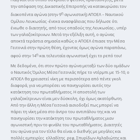
την απόφαση της Δικαστικής Επιτροπής να κατακυρώσει τον
η
διακοπέντα αγώνα (στην 9
αγωνιστική) ΑΠΟΕΛ – Ναυτικού
Ομίλου Λευκωσίας -ένεκα ανασφάλειας που δήλωσε ότι
ένιωθε ο διαιτητής, από τους οπαδούς της Λευκωσίας-, υπέρ
των γαλαζοκίτρινων. Μετά την εξέλιξη αυτή, ο αγώνας
αποκτά τεράστια σημασία καθώς ο ΑΠΟΕΛ έπιασε την Μέσα
Γειτονιά στην πρώτη θέση, έχοντας όμως αγώνα παραπάνω,
η
αφού στην 14
και τελευταία αγωνιστική έχει το ρεπό του!
Με δεδομένο, ότι στον πρώτο αγώνα μεταξύ των δύο ομάδων
ο Ναυτικός Όμιλος Μέσα Γειτονιάς πήρε το ντέρμπι με 15-10, ο
ΑΠΟΕΛ θα χρειαστεί νίκη με περισσότερα από πέντε γκολ
διαφορά, για να μπορέσει να πανηγυρίσει αυτός την
κατάκτηση του πρωταθλήματος. Η αποστολή των
γαλαζοκίτρινων είναι μεν δύσκολη, όχι όμως ακατόρθωτη.
Από την άλλη η Μέσα Γειτονιά αισιοδοξεί πως μπορεί να
πάρει τη νίκη μέσα στο άντρο του αντιπάλου της και να
πανηγυρίσει την κατάκτηση του πρωταθλήματος μιαν
αγωνιστική πριν το φινάλε του πρωταθλήματος. Διαιτητές
του αγώνα για τον τίτλο θα είναι ο διεθνής με μεγάλες και
πολλές εμπειρίες ελλαδίτης ρεφ, Σπυρίδων Αχλαδιώτης και