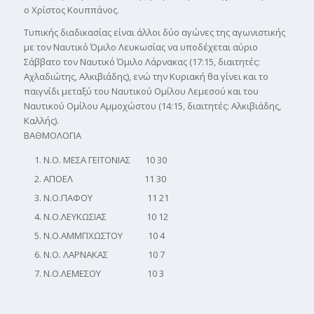
ο Χρίστος Κουππάνος.
Τυπικής διαδικασίας είναι άλλοι δύο αγώνες της αγωνιστικής
με τον Ναυτικό Όμιλο Λευκωσίας να υποδέχεται αύριο
Σάββατο τον Ναυτικό Όμιλο Λάρνακας (17:15, διαιτητές:
Αχλαδιώτης, Αλκιβιάδης), ενώ την Κυριακή θα γίνει και το
παιγνίδι μεταξύ του Ναυτικού Ομίλου Λεμεσού και του
Ναυτικού Ομίλου Αμμοχώστου (14:15, διαιτητές: Αλκιβιάδης,
Καλλής).
ΒΑΘΜΟΛΟΓΙΑ
Ν.Ο. ΜΕΣΑ ΓΕΙΤΟΝΙΑΣ 10 30
ΑΠΟΕΛ 11 30
Ν.Ο.ΠΑΦΟΥ 11 21
Ν.Ο.ΛΕΥΚΩΣΙΑΣ 10 12
Ν.Ο.ΑΜΜΠΧΩΣΤΟΥ 10 4
Ν.Ο. ΛΑΡΝΑΚΑΣ 10 7
Ν.Ο.ΛΕΜΕΣΟΥ 10 3