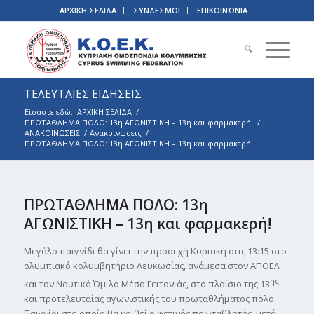
ΑΡΧΙΚΗ ΣΕΛΙΔΑ
ΣΥΝΔΕΣΜΟΙ
ΕΠΙΚΟΙΝΩΝΙΑ
ΤΕΛΕΥΤΑΙΕΣ ΕΙΔΗΣΕΙΣ
Είσαστε εδώ:
ΑΡΧΙΚΗ ΣΕΛΙΔΑ
/
ΠΡΩΤΑΘΛΗΜΑ ΠΟΛΟ: 13η ΑΓΩΝΙΣΤΙΚΗ – 13η και φαρμακερή!
/
ΑΝΑΚΟΙΝΩΣΕΙΣ
/
Ανακοινώσεις
/
ΠΡΩΤΑΘΛΗΜΑ ΠΟΛΟ: 13η ΑΓΩΝΙΣΤΙΚΗ – 13η και φαρμακερή!...
ΠΡΩΤΑΘΛΗΜΑ ΠΟΛΟ: 13η
ΑΓΩΝΙΣΤΙΚΗ – 13η και φαρμακερή!
Μεγάλο παιγνίδι θα γίνει την προσεχή Κυριακή στις 13:15 στο
ολυμπιακό κολυμβητήριο Λευκωσίας, ανάμεσα στον ΑΠΟΕΛ
ης
και τον Ναυτικό Όμιλο Μέσα Γειτονιάς, στο πλαίσιο της 13
και προτελευταίας αγωνιστικής του πρωταθλήματος πόλο.
Παιγνίδι στο οποίο θα κριθεί ο φετινός πρωταθλητής, μετά