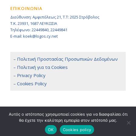
ΕΠΙΚΟΙΝΩΝΙΑ
Διεύθυνση: Αμφιπόλεως 21, Τ.Τ: 2025 Στρόβολος
Τ.Κ. 23931, 1687 ΛΕΥΚΩΣΙΑ
Τηλέφωνο: 22449840, 22449841
E-mail: koek@logos.cy.net
– Πολιτική Προστασίας Προσωπικών Δεδομένων
– Πολιτική για τα Cookies
– Privacy Policy
– Cookies Policy
Αυτός ο ιστότοπος χρησιμοποιεί cookies για να διασφαλίσει ότι
θα έχετε την καλύτερη εμπειρία στον ιστότοπό μας.
Copyright 2014 © KOEK, All Rights Reserved. / Powered by
NETinfo Plc
Terms & Conditions
OK
Cookies policy