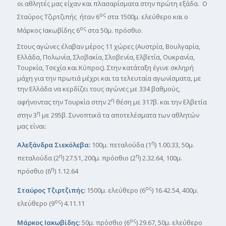
οι αθλητές μας είχαν και πλασαρίσματα στην πρώτη εξάδα. Ο
ος
Σταύρος Τζιρτζιπής ήταν 6
στα 1500μ. ελεύθερο και ο
ος
Μάρκος Ιακωβίδης 6
στα 50μ. πρόσθιο.
Στους αγώνες έλαβαν μέρος 11 χώρες (Αυστρία, Βουλγαρία,
Ελλάδα, Πολωνία, Σλοβακία, Σλοβενία, Ελβετία, Ουκρανία,
Τουρκία, Τσεχία και Κύπρος). Στην κατάταξη έγινε σκληρή
μάχη για την πρωτιά μέχρι και τα τελευταία αγωνίσματα, με
την Ελλάδα να κερδίζει τους αγώνες με 334 βαθμούς,
η
αφήνοντας την Τουρκία στην 2
θέση με 317β. και την Ελβετία
η
στην 3
με 295β. Συνοπτικά τα αποτελέσματα των αθλητών
μας είναι:
η
Αλεξάνδρα Σιεκόλεβα:
100μ. πεταλούδα (1
) 1.00.33, 50μ.
η
η
πεταλούδα (2
) 27.51, 200μ. πρόσθιο (2
) 2.32.64, 100μ.
η
πρόσθιο (6
) 1.12.64
ος
Σταύρος Τζιρτζιπής:
1500μ. ελεύθερο (6
) 16.42.54, 400μ.
ος
ελεύθερο (9
) 4.11.11
ος
Μάρκος Ιακωβίδης:
50μ. πρόσθιο (6
) 29.67, 50μ. ελεύθερο