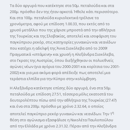
Τα δύο αργυρά που κατέκτησε στα 50μ. πεταλούδα και στα
200μ. πρόσθιο δεν της ήταν αρκετά. Ήθελε κάτι περισσότερο.
Και στα 100μ. πεταλούδα κυριολεκτικά τρέλανε τα
χρονόμετρα, αφού με επίδοση 1.00.33, που εκτός από το
χρυσό μετάλλιο που της χάρισε μπροστά από την αθλήτρια
της Τουρκίας και της Σλοβακίας, αποτελεί και ισοφάριση του
παγκύπριου ρεκόρ, στις κατηγορίες γυναικών και νεανίδων
που κατέχει η αδελφή της Άννα Σιεκόλεβα από το 2009!
Πραγματικά «ιπτάμενη» και χρυσή η Αλεξάνδρα Σιεκόλεβα,
στο Γκρατς της Αυστρίας, όπου διεξήχθηκαν οι πολυεθνείς
αγώνες νέων (για αγόρια του 2000-2001 και κορίτσια του 2001-
2002) και για μια ακόμα φορά απέδειξε πως αποτελεί μια
τεράστια ελπίδα για την Κύπρο στην κολύμβηση.
Η Αλεξάνδρα κατέκτησε επίσης δύο αργυρά, ένα στα 50μ.
πεταλούδα με επίδοση 27.51, τέσσερα μόλις εκατοστά του
δευτερολέπτου πίσω από την αθλήτρια της Τουρκίας (27.47)
και ένα στα 200μ. πρόσθιο με χρόνο 2.32.64, ο οποίος
η
αποτελεί παγκύπριο ρεκόρ γυναικών και νεανίδων. Την 1
θέση στο αγώνισμα εξασφάλισε η Νικολέτα Παυλοπούλου
από την Ελλάδα με χρόνο 2.31.32. Πέραν από την Αλεξάνδρα