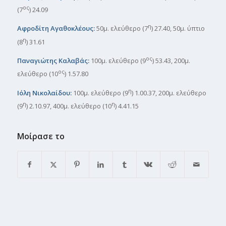
ος
(7
) 24.09
η
Αφροδίτη Αγαθοκλέους:
50μ. ελεύθερο (7
) 27.40, 50μ. ύπτιο
η
(8
) 31.61
ος
Παναγιώτης Καλαβάς:
100μ. ελεύθερο (9
) 53.43, 200μ.
ος
ελεύθερο (10
) 1.57.80
η
Ιόλη Νικολαίδου:
100μ. ελεύθερο (9
) 1.00.37, 200μ. ελεύθερο
η
η
(9
) 2.10.97, 400μ. ελεύθερο (10
) 4.41.15
Μοίρασε το