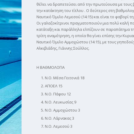
θέλει να δραπετεύσει από την πρωτεύουσα με τους β
την κατάκτηση του τίτλου . Ο δεύτερος στη βαθμολογ
Ναυτικό Όμιλο Λεμεσού (14:15) και είναι το φαβορί 
Οι γαλαζοκίτρινοι πραγματοποιούν μια πολύ καλή πο
κατάταξη και παράλληλα ελπίζουν σε παραπάτημα της 
τρίτη αναμέτρηση, η οποία θα γίνει επίσης την Κυρι
Ναυτικό Όμιλο Αμμοχώστου (14:15), με τους γηπεδούχ
Αλκιβιάδης, Γιάννης Σούλλος.
Η ΒΑΘΜΟΛΟΓΙΑ
Ν.Ο. Μέσα Γειτονιά 18
ΑΠΟΕΛ 15
Ν.Ο. Πάφου 12
Ν.Ο. Λευκωσίας 9
Ν.Ο. Αμμοχώστου 3
Ν.Ο. Λάρνακας 3
Ν.Ο. Λεμεσού 3