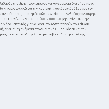
αθμούς της νίκης, προκειμένου να κάνει ακόμα ένα βήμα προς
ία ΑΠΟΕΛ, αγωνίζεται την Κυριακή κι αυτός εκτός έδρας με τον
της αναμέτρησης. Διαιτητές: Δώρος Φιλίππου, Ανδρέας Βεντούρης.
ρεία και θέλουν να τερματίσουν όσο πιο ψηλά γίνεται στην
Μέσα Γειτονιάς, για να ξαναμπούν στο παιγνίδι του τίτλου. Η
ακή, είναι αυτή ανάμεσα στον Ναυτικό Όμιλο Πάφου και τον
ους να είναι το αδιαφιλονίκητο φαβορί. Διαιτητές: Άλκης