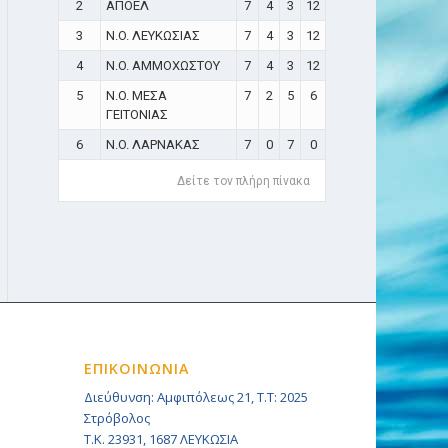
2
ΑΠΟΕΛ
7
4
3
12
3
N.O. ΛΕΥΚΩΣΙΑΣ
7
4
3
12
4
N.O. ΑΜΜΟΧΩΣΤΟΥ
7
4
3
12
5
N.O. ΜΕΣΑ
7
2
5
6
ΓΕΙΤΟΝΙΑΣ
6
N.O. ΛΑΡΝΑΚΑΣ
7
0
7
0
Δείτε τον πλήρη πίνακα
ΕΠΙΚΟΙΝΩΝΙΑ
Διεύθυνση: Αμφιπόλεως 21, Τ.Τ: 2025
Στρόβολος
Τ.Κ. 23931, 1687 ΛΕΥΚΩΣΙΑ