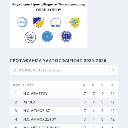
ΠΡΩΤΑΘΛΗMA ΥΔΑΤΟΣΦΑΙΡΙΣΗΣ 2025-2026
Θέση
Ομάδα
A.
N.
H.
B.
1
N.O. ΛΕΜΕΣΟΥ
7
7
0
21
2
ΑΠΟΕΛ
7
4
3
12
3
N.O. ΛΕΥΚΩΣΙΑΣ
7
4
3
12
4
N.O. ΑΜΜΟΧΩΣΤΟΥ
7
4
3
12
5
N.O. ΜΕΣΑ ΓΕΙΤΟΝΙΑΣ
7
2
5
6