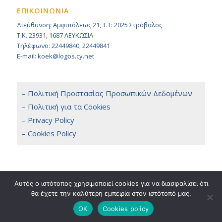
ΕΠΙΚΟΙΝΩΝΙΑ
Διεύθυνση: Αμφιπόλεως 21, Τ.Τ: 2025 Στρόβολος
Τ.Κ. 23931, 1687 ΛΕΥΚΩΣΙΑ
Τηλέφωνο: 22449840, 22449841
E-mail: koek@logos.cy.net
– Πολιτική Προστασίας Προσωπικών Δεδομένων
– Πολιτική για τα Cookies
– Privacy Policy
– Cookies Policy
Αυτός ο ιστότοπος χρησιμοποιεί cookies για να διασφαλίσει ότι
θα έχετε την καλύτερη εμπειρία στον ιστότοπό μας.
Copyright 2014 © KOEK, All Rights Reserved. / Powered by
NETinfo Plc
Terms & Conditions
OK
Cookies policy