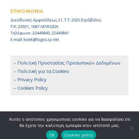
ΕΠΙΚΟΙΝΩΝΙΑ
Διεύθυνση: Αμφιπόλεως 21, Τ.Τ: 2025 Στρόβολος
Τ.Κ. 23931, 1687 ΛΕΥΚΩΣΙΑ
Τηλέφωνο: 22449840, 22449841
E-mail: koek@logos.cy.net
– Πολιτική Προστασίας Προσωπικών Δεδομένων
– Πολιτική για τα Cookies
– Privacy Policy
– Cookies Policy
Αυτός ο ιστότοπος χρησιμοποιεί cookies για να διασφαλίσει ότι
θα έχετε την καλύτερη εμπειρία στον ιστότοπό μας.
Copyright 2014 © KOEK, All Rights Reserved. / Powered by
NETinfo Plc
Terms & Conditions
OK
Cookies policy