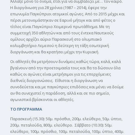
Άλλαξε μόνο το όνομα, έτσι για να συμβαδίζει με… τον καιρό.
Η διοργάνωση για 28 χρόνια (1987 – 2014), έφερε την
επωνυμία Παγκύπριοι ατομικοί αγώνες. Από το 2015 μέχρι και
πέρσι μετονομάστηκαν σε Εαρινό μήτιγκ και από φέτος ο
τίτλος είναι Παγκύπριο Χειμερινό πρωτάθλημα. Με τη
συμμετοχή 350 αθλητών και από τους έντεκα Ναυτικούς
ομίλους αρχίζει αύριο Παρασκευή στο ολυμπιακό
κολυμβητήριο Λεμεσού η δεύτερη τη τάξη εσωτερική
διοργάνωση και θα κρατήσει μέχρι την Κυριακή.
Οι αθλητές θα μετρήσουν δυνάμεις καθώς τώρα, καλά, καλά
βγαίνουν από την προετοιμασία τους και θα τα δώσουν όλα
καθώς οι αγώνες είναι μετρήσιμοι για τις επερχόμενες
διεθνείς διοργανώσεις. Είθισται η διοργάνωση να
συνοδεύεται και με παγκύπριες επιδόσεις και μένει να δούμε
αν θα συνεχιστεί η παράδοση, αλλά και σε πιο σημείο,
αγωνιστικά βρίσκονται οι αθλητές.
ΤΟ ΠΡΟΓΡΑΜΜΑ
Παρασκευή (15.30): 50μ. πρόσθιο, 200μ. ελεύθερο, 50μ. ύπτιο,
200μ. πεταλούδα, 800μ. ελεύθερο. Σάββατο (10.30): 50μ.
ελεύθερο, 100μ. πρόσθιο, 100μ. πεταλούδα, 100μ. ύπτιο, 400μ.