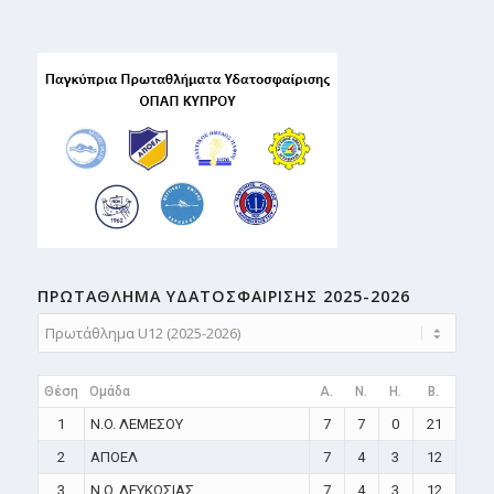
ΠΡΩΤΑΘΛΗMA ΥΔΑΤΟΣΦΑΙΡΙΣΗΣ 2025-2026
Θέση
Ομάδα
A.
N.
H.
B.
1
N.O. ΛΕΜΕΣΟΥ
7
7
0
21
2
ΑΠΟΕΛ
7
4
3
12
3
N.O. ΛΕΥΚΩΣΙΑΣ
7
4
3
12