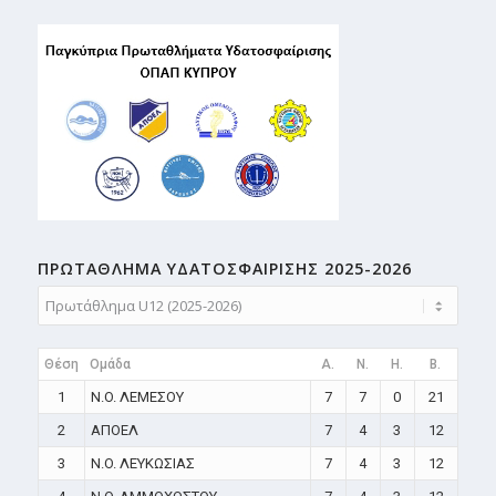
ΠΡΩΤΑΘΛΗMA ΥΔΑΤΟΣΦΑΙΡΙΣΗΣ 2025-2026
Θέση
Ομάδα
A.
N.
H.
B.
1
N.O. ΛΕΜΕΣΟΥ
7
7
0
21
2
ΑΠΟΕΛ
7
4
3
12
3
N.O. ΛΕΥΚΩΣΙΑΣ
7
4
3
12