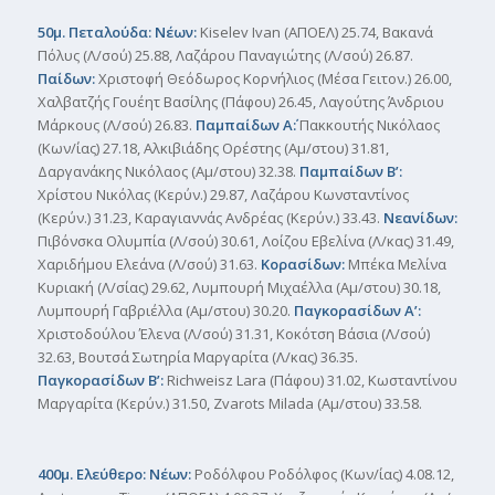
50μ. Πεταλούδα: Νέων:
Kiselev Ivan (ΑΠΟΕΛ) 25.74, Βακανά
Πόλυς (Λ/σού) 25.88, Λαζάρου Παναγιώτης (Λ/σού) 26.87.
Παίδων:
Χριστοφή Θεόδωρος Κορνήλιος (Μέσα Γειτον.) 26.00,
Χαλβατζής Γουέητ Βασίλης (Πάφου) 26.45, Λαγούτης Άνδριου
Μάρκους (Λ/σού) 26.83.
Παμπαίδων Α΄:
Πακκουτής Νικόλαος
(Κων/ίας) 27.18, Αλκιβιάδης Ορέστης (Αμ/στου) 31.81,
Δαργανάκης Νικόλαος (Αμ/στου) 32.38.
Παμπαίδων Β’:
Χρίστου Νικόλας (Κερύν.) 29.87, Λαζάρου Κωνσταντίνος
(Κερύν.) 31.23, Καραγιαννάς Ανδρέας (Κερύν.) 33.43.
Νεανίδων:
Πιβόνσκα Ολυμπία (Λ/σού) 30.61, Λοίζου Εβελίνα (Λ/κας) 31.49,
Χαριδήμου Ελεάνα (Λ/σού) 31.63.
Κορασίδων:
Μπέκα Μελίνα
Κυριακή (Λ/σίας) 29.62, Λυμπουρή Μιχαέλλα (Αμ/στου) 30.18,
Λυμπουρή Γαβριέλλα (Αμ/στου) 30.20.
Παγκορασίδων Α’:
Χριστοδούλου Έλενα (Λ/σού) 31.31, Κοκότση Βάσια (Λ/σού)
32.63, Βουτσά Σωτηρία Μαργαρίτα (Λ/κας) 36.35.
Παγκορασίδων Β’:
Richweisz Lara (Πάφου) 31.02, Κωσταντίνου
Μαργαρίτα (Κερύν.) 31.50, Zvarots Milada (Αμ/στου) 33.58.
400μ. Ελεύθερο: Νέων:
Ροδόλφου Ροδόλφος (Κων/ίας) 4.08.12,