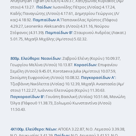
Arutyunyan Tigran (ΑΠΟΕΛ) 4.09.37, Χατζηιωνάς Κυριάκος (Αμ/
στου) 4.13.27.
Παίδων:
Ιωαννίδης Πέτρος (Λ/σίας) 4.17.24,
Καδής Παναγιώτης (Λ/σού) 4.17.61, Δημητρίου Γεώργιος (Λ/
κας) 4.18.92.
Παμπαίδων Α΄:
Παπανικόλας Χρίστος (Πάφου)
4.29.27, Leonenko Aleksandrs (Λ/σού) 4.31.16, Νούρου
Στέφανος (4.31.39).
Παμπαίδων Β’:
Σταυρινού Ανδρέας (Λακατ.)
5.01.75, Μιχαήλ Μιχάλης (Αμ/στου) 5.02.32.
800μ. Ελεύθερο: Νεανίδων:
Ζαβρού Ελένη (Κερύν.) 10.09.37,
Γεωργίου Μελίνα (Λ/σού) 10.13.87.
Κορασίδων:
Επιφανίου
Σεμέλη (Λ/σού) 9.45.01, Korotaeva Julia (Αμ/στου) 10.07.59,
Σκούμπη Ευφροσύνη (Λ/σού) 10.08.32.
Παγκορασίδων Α’:
Τζιοβάννη Νικόλεττα (Λ/σίας) 10.12.39, Μιχαήλ Αναστασία (Αμ/
στου) 11.22.27, Ιωάννου Ελεονώρα (Κερύν.) 11.30.63.
Παγκορασίδων Β’:
Γουάπη Βασιλική (Λ/σίας) 10.51.66, Μανώλη
Όλγα (Πάφου0 11.38.73, Σολωμού Κωνσταντίνα (Λ/σού)
11.50.43.
4Χ100μ. Ελεύθερο: Νέων:
ΑΠΟΕΛ 3.22.87, Ν.Ο. Λεμεσού 3.39.38,
Ν.Ο. Λευκωσίας 3.41.29.
Παίδων:
Ν.Ο. Λεμεσού 3.41.52, Ν.Ο.