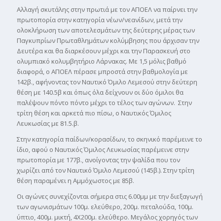
Αλλαγή σκυτάλης στην πρωτιά με τον ΑΠΟΕΛ να παίρνει την
πρωτοπορία στην κατηγορία νέων/νεανίδων, μετά την
ολοκλήρωση των αποτελεσμάτων της δεύτερης μέρας των
Παγκυπρίων Πρωταθλημάτων κολύμβησης που άρχισαν την
Δευτέρα και θα διαρκέσουν μέχρι και την Παρασκευή στο
ολυμπιακό κολυμβητήριο Λάρνακας. Με 1,5 μόλις βαθμό
διαφορά, ο ΑΠΟΕΛ πέρασε μπροστά στην βαθμολογία με
142β., αφήνοντας τον Ναυτικό Όμιλο Λεμεσού στην δεύτερη
θέση με 140.5β και όπως όλα δείχνουν οι δύο όμιλοι θα
παλέψουν πόντο πόντο μέχρι το τέλος των αγώνων. Στην
τρίτη θέση και αρκετά πιο πίσω, ο Ναυτικός Όμιλος
Λευκωσίας με 81.5.β.
Στην κατηγορία παίδων/κορασίδων, το σκηνικό παρέμεινε το
ίδιο, αφού ο Ναυτικός Όμιλος Λευκωσίας παρέμεινε στην
πρωτοπορία με 177β., ανοίγοντας την ψαλίδα που τον
χωρίζει από τον Ναυτικό Όμιλο Λεμεσού (145β.). Στην τρίτη
θέση παραμένει η Αμμόχωστος με 85β.
Οι αγώνες συνεχίζονται σήμερα στις 6.00μμ με την διεξαγωγή
των αγωνισμάτων 100μ. ελεύθερο, 200μ. πεταλούδα, 100μ.
ύπτιο, 400μ. μικτή, 4Χ200μ. ελεύθερο. Μεγάλος χορηγός των