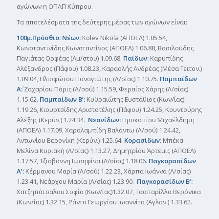
αγώνων η ΟΠΑΠ Κύπρου.
Τα αποτελέσματα της δεύτερης μέρας των αγώνων είναι:
100μ.Πρόσθιο: Νέων:
Kolev Nikola (ΑΠΟΕΛ) 1.05.54,
Κωνσταντινίδης Κωνσταντίνος (ΑΠΟΕΛ) 1.06.88, Βασιλούδης
Παγιάτας Ορφέας (Αμ/στου) 1.09.68.
Παίδων:
Καρυπίδης
Αλέξανδρος (Πάφου) 1.08.23, Καραολής Ανδρέας (Μέσα Γειτον.)
1.09.04, Ηλιοφώτου Παναγιώτης (Λ/σίας) 1.10.75.
Παμπαίδων
Α΄:
Ζαχαρίου Πάρις (Λ/σού) 1.15.59, Φεραίος Χάρης (Λ/σίας)
1.15.62.
Παμπαίδων Β’:
Κυθραιώτης Ευστάθιος (Κων/ίας)
1.19.26, Κιουρτσίδης Αριστοτέλης (Πάφου) 1.24.25, Κουντούρης
Αλέξης (Κερύν.) 1.24.34.
Νεανίδων:
Προκοπίου Μιχαέλδημη
(ΑΠΟΕΛ) 1.17.09, Χαραλαμπίδη Βαλάντω (Λ/σού) 1.24.42,
Αντωνίου Βερονίκη (Κερύν.) 1.25.64.
Κορασίδων:
Μπέκα
Μελίνα Κυριακή (Λ/σίας) 1.13.27, Δημητρίου Άρτεμις (ΑΠΟΕΛ)
1.17.57, Τζιοβάννη Ιωσηφίνα (Λ/σίας) 1.18.06.
Παγκορασίδων
Α’:
Κέρμανου Μαρία (Λ/σού) 1.22.23, Χάρπα Ιωάννα (Λ/σίας)
1.23.41, Νεάρχου Μαρία (Λ/σίας) 1.23.90.
Παγκορασίδων Β’:
Χατζηπάτσαλου Σοφία (Κων/ίας)1.32.07, Τσαπαρίλλα Βερόνικα
(Κων/ίας) 1.32.15, Ράντο Γεωργίου Ιωαννίτα (Αγλαν.) 1.33.62.