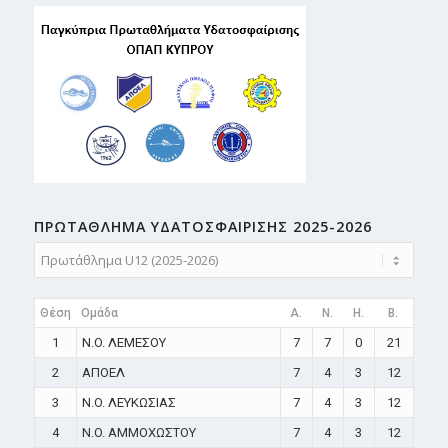
ΠΡΩΤΑΘΛΗMA ΥΔΑΤΟΣΦΑΙΡΙΣΗΣ 2025-2026
Θέση
Ομάδα
A.
N.
H.
B.
1
N.O. ΛΕΜΕΣΟΥ
7
7
0
21
2
ΑΠΟΕΛ
7
4
3
12
3
N.O. ΛΕΥΚΩΣΙΑΣ
7
4
3
12
4
N.O. ΑΜΜΟΧΩΣΤΟΥ
7
4
3
12