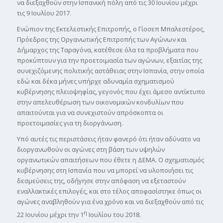
να διεξαχθούν στην Ισπανική πόλη από τις 30 Ιουνίου μέχρι
τις 9 Ιουλίου 2017.
Ενώπιον της Εκτελεστικής Επιτροπής, ο Γίοσεπ Μπαλεστέρος,
Πρόεδρος της Οργανωτικής Επιτροπής των Αγώνων και
Δήμαρχος της Ταραγόνα, κατέθεσε όλα τα προβλήματα που
προκύπτουν για την προετοιμασία των αγώνων, εξαιτίας της
συνεχιζόμενης πολιτικής αστάθειας στην Ισπανία, στην οποία
εδώ και δέκα μήνες υπήρχε αδυναμία σχηματισμού
κυβέρνησης πλειοψηφίας, γεγονός που έχει άμεσο αντίκτυπο
στην απελευθέρωση των οικονομικών κονδυλίων που
απαιτούνται για να συνεχιστούν απρόσκοπτα οι
προετοιμασίες για τη διοργάνωση.
Υπό αυτές τις περιστάσεις ήταν φανερό ότι ήταν αδύνατο να
διοργανωθούν οι αγώνες στη βάση των υψηλών
οργανωτικών απαιτήσεων που έθετε η ΔΕΜΑ. Ο σχηματισμός
κυβέρνησης στη Ισπανία που να μπορεί να υλοποιήσει τις
δεσμεύσεις της, οδήγησε στην απόφαση να εξεταστούν
εναλλακτικές επιλογές, και στο τέλος αποφασίστηκε όπως οι
αγώνες αναβληθούν για ένα χρόνο και να διεξαχθούν από τις
η
22 Ιουνίου μέχρι την 1
Ιουλίου του 2018.