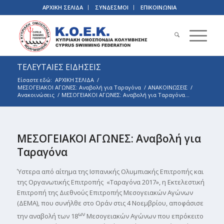
ΑΡΧΙΚΗ ΣΕΛΙΔΑ
ΣΥΝΔΕΣΜΟΙ
ΕΠΙΚΟΙΝΩΝΙΑ
ΤΕΛΕΥΤΑΙΕΣ ΕΙΔΗΣΕΙΣ
Είσαστε εδώ:
ΑΡΧΙΚΗ ΣΕΛΙΔΑ
/
ΜΕΣΟΓΕΙΑΚΟΙ ΑΓΩΝΕΣ: Αναβολή για Ταραγόνα
/
ΑΝΑΚΟΙΝΩΣΕΙΣ
/
Ανακοινώσεις
/
ΜΕΣΟΓΕΙΑΚΟΙ ΑΓΩΝΕΣ: Αναβολή για Ταραγόνα...
ΜΕΣΟΓΕΙΑΚΟΙ ΑΓΩΝΕΣ: Αναβολή για
Ταραγόνα
Ύστερα από αίτημα της Ισπανικής Ολυμπιακής Επιτροπής και
της Οργανωτικής Επιτροπής «Ταραγόνα 2017», η Εκτελεστική
Επιτροπή της Διεθνούς Επιτροπής Μεσογειακών Αγώνων
(ΔΕΜΑ), που συνήλθε στο Οράν στις 4 Νοεμβρίου, αποφάσισε
ων
την αναβολή των 18
Μεσογειακών Αγώνων που επρόκειτο