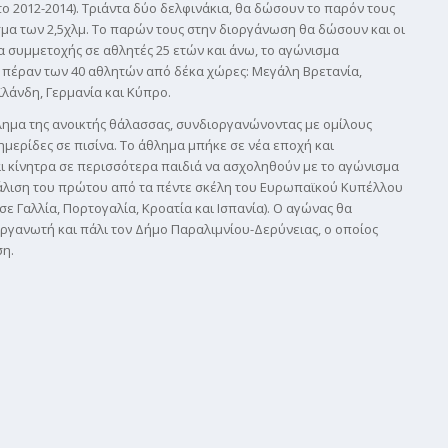
 το 2012-2014). Τριάντα δύο δελφινάκια, θα δώσουν το παρόν τους
ισμα των 2,5χλμ. Το παρών τους στην διοργάνωση θα δώσουν και οι
 συμμετοχής σε αθλητές 25 ετών και άνω, το αγώνισμα
 πέραν των 40 αθλητών από δέκα χώρες: Μεγάλη Βρετανία,
αϊλάνδη, Γερμανία και Κύπρο.
ημα της ανοικτής θάλασσας, συνδιοργανώνοντας με ομίλους
ημερίδες σε πισίνα. Το άθλημα μπήκε σε νέα εποχή και
αι κίνητρα σε περισσότερα παιδιά να ασχοληθούν με το αγώνισμα
φάλιση του πρώτου από τα πέντε σκέλη του Ευρωπαϊκού Κυπέλλου
ε Γαλλία, Πορτογαλία, Κροατία και Ισπανία). Ο αγώνας θα
οργανωτή και πάλι τον Δήμο Παραλιμνίου-Δερύνειας, ο οποίος
ση.