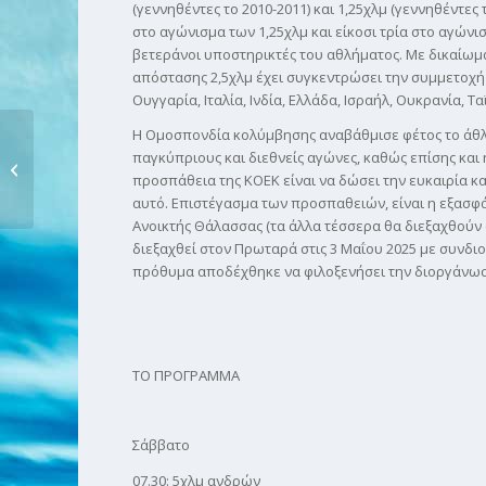
(γεννηθέντες το 2010-2011) και 1,25χλμ (γεννηθέντες
στο αγώνισμα των 1,25χλμ και είκοσι τρία στο αγών
βετεράνοι υποστηρικτές του αθλήματος. Με δικαίωμα
απόστασης 2,5χλμ έχει συγκεντρώσει την συμμετοχή
Ουγγαρία, Ιταλία, Ινδία, Ελλάδα, Ισραήλ, Ουκρανία, Τ
Η Ομοσπονδία κολύμβησης αναβάθμισε φέτος το άθλ
Η ΚΟΕΚ «μεγάλωσε»
παγκύπριους και διεθνείς αγώνες, καθώς επίσης και 
και κέρδισε την
προσπάθεια της ΚΟΕΚ είναι να δώσει την ευκαιρία κ
διεθνή...
αυτό. Επιστέγασμα των προσπαθειών, είναι η εξασ
Ανοικτής Θάλασσας (τα άλλα τέσσερα θα διεξαχθούν σ
διεξαχθεί στον Πρωταρά στις 3 Μαΐου 2025 με συνδι
πρόθυμα αποδέχθηκε να φιλοξενήσει την διοργάνω
ΤΟ ΠΡΟΓΡΑΜΜΑ
Σάββατο
07.30: 5χλμ ανδρών