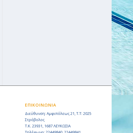
ΕΠΙΚΟΙΝΩΝΙΑ
Διεύθυνση: Αμφιπόλεως 21, Τ.Τ: 2025
Στρόβολος
Τ.Κ. 23931, 1687 ΛΕΥΚΩΣΙΑ
Τηλέφωνο: 22449840, 22449841