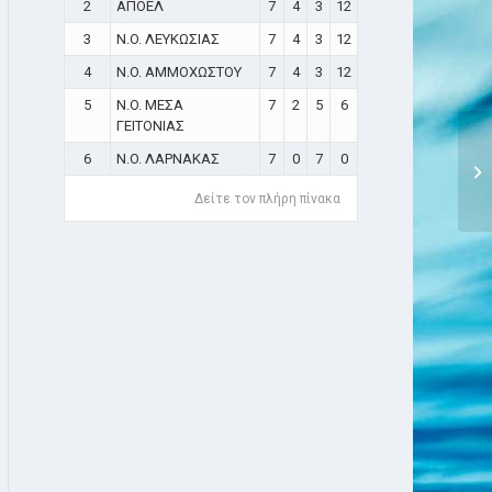
2
ΑΠΟΕΛ
7
4
3
12
3
N.O. ΛΕΥΚΩΣΙΑΣ
7
4
3
12
4
N.O. ΑΜΜΟΧΩΣΤΟΥ
7
4
3
12
5
N.O. ΜΕΣΑ
7
2
5
6
ΓΕΙΤΟΝΙΑΣ
6
N.O. ΛΑΡΝΑΚΑΣ
7
0
7
0
Δείτε τον πλήρη πίνακα