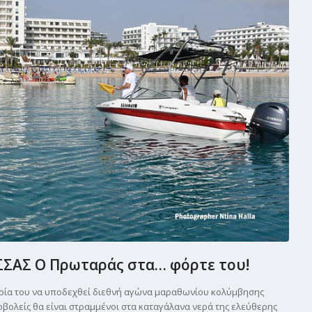
ΑΣ Ο Πρωταράς στα… φόρτε του!
ορία του να υποδεχθεί διεθνή αγώνα μαραθωνίου κολύμβησης
οβολείς θα είναι στραμμένοι στα καταγάλανα νερά της ελεύθερης