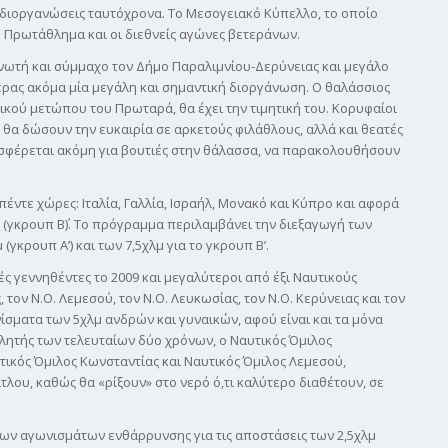
διοργανώσεις ταυτόχρονα. Το Μεσογειακό Κύπελλο, το οποίο
ο Πρωτάθλημα και οι διεθνείς αγώνες βετεράνων.
ωτή και σύμμαχο τον Δήμο Παραλιμνίου-Δερύνειας και μεγάλο
πέρας ακόμα μία μεγάλη και σημαντική διοργάνωση. O θαλάσσιος
ικού μετώπου του Πρωταρά, θα έχει την τιμητική του. Κορυφαίοι
 θα δώσουν την ευκαιρία σε αρκετούς φιλάθλους, αλλά και θεατές
οσφέρεται ακόμη για βουτιές στην θάλασσα, να παρακολουθήσουν
ντε χώρες: Ιταλία, Γαλλία, Ισραήλ, Μονακό και Κύπρο και αφορά
ων (γκρουπ Β΄). Το πρόγραμμα περιλαμβάνει την διεξαγωγή των
γκρουπ Α’) και των 7,5χλμ για το γκρουπ Β’.
γεννηθέντες το 2009 και μεγαλύτεροι από έξι Ναυτικούς
 τον Ν.Ο. Λεμεσού, τον Ν.Ο. Λευκωσίας, τον Ν.Ο. Κερύνειας και τον
νίσματα των 5χλμ ανδρών και γυναικών, αφού είναι και τα μόνα
λητής των τελευταίων δύο χρόνων, ο Ναυτικός Όμιλος
τικός Όμιλος Κωνσταντίας και Ναυτικός Όμιλος Λεμεσού,
ίτλου, καθώς θα «ρίξουν» στο νερό ό,τι καλύτερο διαθέτουν, σε
ων αγωνισμάτων ενθάρρυνσης για τις αποστάσεις των 2,5χλμ