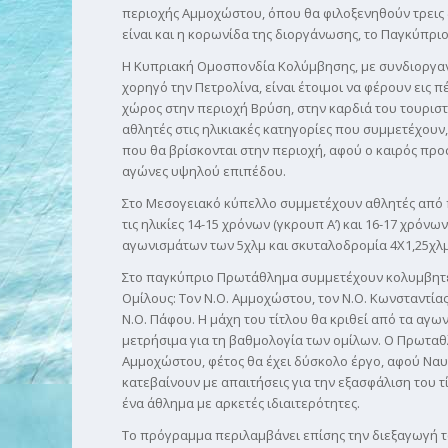
περιοχής Αμμοχώστου, όπου θα φιλοξενηθούν τρεις 
είναι και η κορωνίδα της διοργάνωσης, το Παγκύπρι
Η Κυπριακή Ομοσπονδία Κολύμβησης, με συνδιοργαν
χορηγό την Πετρολίνα, είναι έτοιμοι να φέρουν εις 
χώρος στην περιοχή Βρύση, στην καρδιά του τουριστ
αθλητές στις ηλικιακές κατηγορίες που συμμετέχουν,
που θα βρίσκονται στην περιοχή, αφού ο καιρός πρ
αγώνες υψηλού επιπέδου.
Στο Μεσογειακό κύπελλο συμμετέχουν αθλητές από πέ
τις ηλικίες 14-15 χρόνων (γκρουπ Α’) και 16-17 χρόν
αγωνισμάτων των 5χλμ και σκυταλοδρομία 4Χ1,25χλμ (
Στο παγκύπριο Πρωτάθλημα συμμετέχουν κολυμβητές 
Ομίλους: Τον Ν.Ο. Αμμοχώστου, τον Ν.Ο. Κωνσταντίας,
Ν.Ο. Πάφου. Η μάχη του τίτλου θα κριθεί από τα αγω
μετρήσιμα για τη βαθμολογία των ομίλων. Ο Πρωταθ
Αμμοχώστου, φέτος θα έχει δύσκολο έργο, αφού Ναυ
κατεβαίνουν με απαιτήσεις για την εξασφάλιση του τ
ένα άθλημα με αρκετές ιδιαιτερότητες.
Το πρόγραμμα περιλαμβάνει επίσης την διεξαγωγή τ