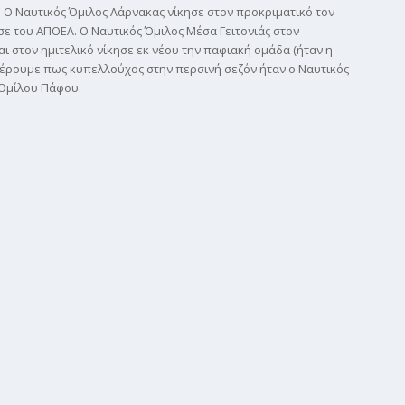
Ο Ναυτικός Όμιλος Λάρνακας νίκησε στον προκριματικό τον
σε του ΑΠΟΕΛ. Ο Ναυτικός Όμιλος Μέσα Γειτονιάς στον
ι στον ημιτελικό νίκησε εκ νέου την παφιακή ομάδα (ήταν η
ναφέρουμε πως κυπελλούχος στην περσινή σεζόν ήταν ο Ναυτικός
 Ομίλου Πάφου.