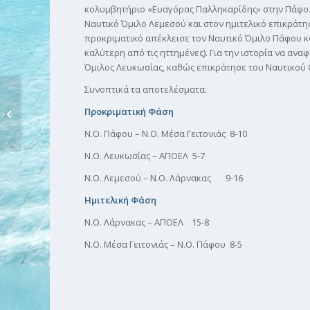
κολυμβητήριο «Ευαγόρας Παλληκαρίδης» στην Πάφο. 
Ναυτικό Όμιλο Λεμεσού και στον ημιτελικό επικράτη
προκριματικό απέκλεισε τον Ναυτικό Όμιλο Πάφου κα
καλύτερη από τις ηττημένες). Για την ιστορία να α
Όμιλος Λευκωσίας, καθώς επικράτησε του Ναυτικού
Συνοπτικά τα αποτελέσματα:
ΗΜΕΡΙΔΑ ΠΡΟΚΡΙΣΗΣ
Προκριματική Φάση
Τρία ρεκόρ με το
καλημ...
Ν.Ο. Πάφου – Ν.Ο. Μέσα Γειτονιάς 8-10
Ν.Ο. Λευκωσίας – ΑΠΟΕΛ 5-7
Ν.Ο. Λεμεσού – Ν.Ο. Λάρνακας 9-16
Ημιτελική Φάση
Ν.Ο. Λάρνακας – ΑΠΟΕΛ 15-8
Ν.Ο. Μέσα Γειτονιάς – Ν.Ο. Πάφου 8-5