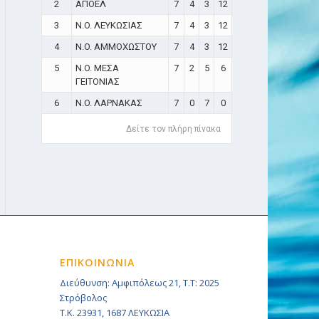
2
ΑΠΟΕΛ
7
4
3
12
3
N.O. ΛΕΥΚΩΣΙΑΣ
7
4
3
12
4
N.O. ΑΜΜΟΧΩΣΤΟΥ
7
4
3
12
5
N.O. ΜΕΣΑ
7
2
5
6
ΓΕΙΤΟΝΙΑΣ
6
N.O. ΛΑΡΝΑΚΑΣ
7
0
7
0
Δείτε τον πλήρη πίνακα
ΕΠΙΚΟΙΝΩΝΙΑ
Διεύθυνση: Αμφιπόλεως 21, Τ.Τ: 2025
Στρόβολος
Τ.Κ. 23931, 1687 ΛΕΥΚΩΣΙΑ