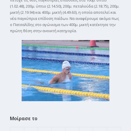
πέτυχε τις νέες παγκύπριες επιδόσεις στα 100μ. ύπτιο
(1.02.48), 200μ. ύπτιο (2.14.50), 200μ. πεταλούδα (2.18.75), 200μ.
μικτή (2.19.94) και 400μ. μικτή (4.49.63), η οποία αποτελεί και
νέα παγκύπρια επίδοση παίδων. Να αναφέρουμε ακόμα πως
ο Πατσαλίδης στο αγώνισμα των 400μ. μικτή κατέκτησε την
πρώτη θέση στην ανοικτή κατηγορία.
Μοίρασε το