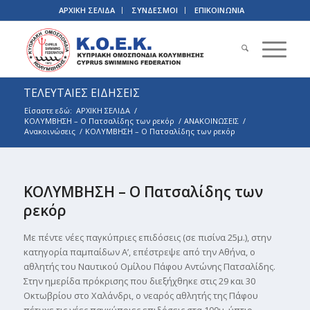
ΑΡΧΙΚΗ ΣΕΛΙΔΑ
ΣΥΝΔΕΣΜΟΙ
ΕΠΙΚΟΙΝΩΝΙΑ
ΤΕΛΕΥΤΑΙΕΣ ΕΙΔΗΣΕΙΣ
Είσαστε εδώ:
ΑΡΧΙΚΗ ΣΕΛΙΔΑ
/
ΚΟΛΥΜΒΗΣΗ – Ο Πατσαλίδης των ρεκόρ
/
ΑΝΑΚΟΙΝΩΣΕΙΣ
/
Ανακοινώσεις
/
ΚΟΛΥΜΒΗΣΗ – Ο Πατσαλίδης των ρεκόρ
ΚΟΛΥΜΒΗΣΗ – Ο Πατσαλίδης των
ρεκόρ
Με πέντε νέες παγκύπριες επιδόσεις (σε πισίνα 25μ.), στην
κατηγορία παμπαίδων Α’, επέστρεψε από την Αθήνα, ο
αθλητής του Ναυτικού Ομίλου Πάφου Αντώνης Πατσαλίδης.
Στην ημερίδα πρόκρισης που διεξήχθηκε στις 29 και 30
Οκτωβρίου στο Χαλάνδρι, ο νεαρός αθλητής της Πάφου