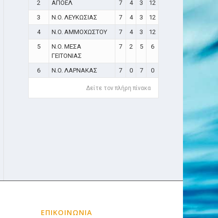
2
ΑΠΟΕΛ
7
4
3
12
3
N.O. ΛΕΥΚΩΣΙΑΣ
7
4
3
12
4
N.O. ΑΜΜΟΧΩΣΤΟΥ
7
4
3
12
5
N.O. ΜΕΣΑ
7
2
5
6
ΓΕΙΤΟΝΙΑΣ
6
N.O. ΛΑΡΝΑΚΑΣ
7
0
7
0
Δείτε τον πλήρη πίνακα
ΕΠΙΚΟΙΝΩΝΙΑ