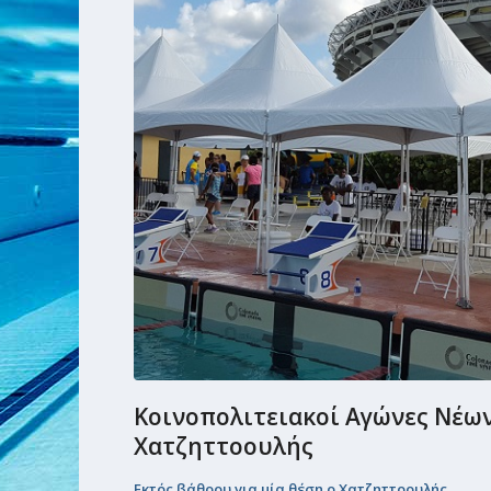
Κοινοπολιτειακοί Αγώνες Νέων 
Χατζηττοουλής
Εκτός βάθρου για μία θέση ο Χατζηττοουλής