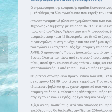
Ο σημαιοφόρος της κυπριακής ομάδας Κωνσταντίνος 
μ. ελεύθερο, τα δύο αγωνίσματα που έτρεξε την Τετά
Στον απογευματινό (ώρα Μπαχαμών) τελικό των 1500 
18χρονος κολυμβητής με επίδοση 16:03.16 έμεινε εκ
πίσω από τον Τζέιμς Φρίμαν από την Μποτσουάνα, έ
ατομικό ρεκόρ κατά 12 δευτερόλεπτα (!). «Ο στόχος 
συγκεντρώνομαι στη συνέχεια και στο καλό μου αγών
«Φουλ» πρόγραμμα
τον αγώνα. Ο Χατζηττοουλής έχει ατομική επίδοση σ
την Πέμπτη 20 Ιουλίου
ΑΜΚΕ. Ο προπονητής Φοίβος Δουκανάρης, από την πλ
στους...
δευτερόλεπτα πιο πάνω από το ατομικό του ρεκόρ. Π
πίσω, αφού ήταν κουρασμένος από το 200άρι, και έτ
Μποτσουάνα ήρθε από το πουθενά και πήρε το χάλκι
Νωρίτερα, στον πρωινό προκριματικό των 200 μ. ελε
με το χρόνο 1:53.99 που πέτυχε, τερμάτισε 11ος στο 
ιδιαίτερα υψηλό και ήταν χαρακτηριστικό πως για να
ατομική επίδοση. Ο τελευταίος αθλητής που πήρε την 
στιγμή που ο κολυμβητής μας έχει ατομικό ρεκόρ 1:53
Αξίζει να σημειωθεί πως μετά από απόφαση του προ
ελεύθερο που θα διεξαχθεί την Πέμπτη 20 Ιουλίου, έ