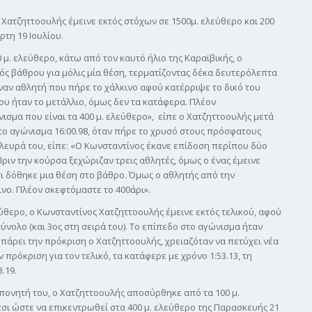
Χατζηττοουλής έμεινε εκτός στόχων σε 1500μ. ελεύθερο και 200
ρτη 19 Ιουλίου.
μ. ελεύθερο, κάτω από τον καυτό ήλιο της Καραϊβικής, ο
τός βάθρου για μόλις μία θέση, τερματίζοντας δέκα δευτερόλεπτα
ναν αθλητή που πήρε το χάλκινο αφού κατέρριψε το δικό του
μου ήταν το μετάλλιο, όμως δεν τα κατάφερα. Πλέον
ισμα που είναι τα 400 μ. ελεύθερο», είπε ο Χατζηττοουλής μετά
το αγώνισμα 16:00.98, όταν πήρε το χρυσό στους πρόσφατους
ευρά του, είπε: «Ο Κωνσταντίνος έκανε επίδοση περίπου δύο
ριν την κούρσα ξεχώριζαν τρεις αθλητές, όμως ο ένας έμεινε
σι δόθηκε μια θέση στο βάθρο. Όμως ο αθλητής από την
νο. Πλέον σκεφτόμαστε το 400άρι».
ύθερο, ο Κωνσταντίνος Χατζηττοουλής έμεινε εκτός τελικού, αφού
σύνολο (και 3ος στη σειρά του). Το επίπεδο στο αγώνισμα ήταν
 πάρει την πρόκριση ο Χατζηττοουλής, χρειαζόταν να πετύχει νέα
πρόκριση για τον τελικό, τα κατάφερε με χρόνο 1:53.13, τη
.19.
πονητή του, ο Χατζηττοουλής αποσύρθηκε από τα 100 μ.
τσι ώστε να επικεντρωθεί στα 400 μ. ελεύθερο της Παρασκευής 21