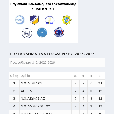
ΠΡΩΤΑΘΛΗMA ΥΔΑΤΟΣΦΑΙΡΙΣΗΣ 2025-2026
Θέση
Ομάδα
A.
N.
H.
B.
1
N.O. ΛΕΜΕΣΟΥ
7
7
0
21
2
ΑΠΟΕΛ
7
4
3
12
3
N.O. ΛΕΥΚΩΣΙΑΣ
7
4
3
12
4
N.O. ΑΜΜΟΧΩΣΤΟΥ
7
4
3
12
5
N.O. ΜΕΣΑ ΓΕΙΤΟΝΙΑΣ
7
2
5
6