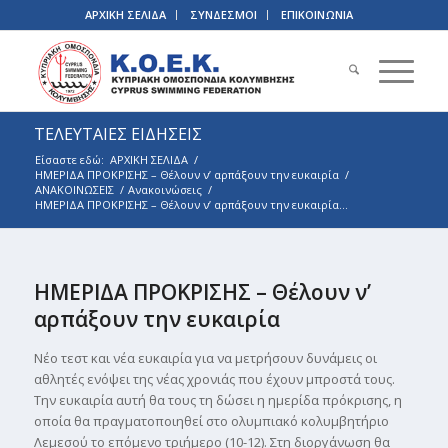
ΑΡΧΙΚΗ ΣΕΛΙΔΑ
ΣΥΝΔΕΣΜΟΙ
ΕΠΙΚΟΙΝΩΝΙΑ
ΤΕΛΕΥΤΑΙΕΣ ΕΙΔΗΣΕΙΣ
Είσαστε εδώ:
ΑΡΧΙΚΗ ΣΕΛΙΔΑ
/
ΗΜΕΡΙΔΑ ΠΡΟΚΡΙΣΗΣ – Θέλουν ν’ αρπάξουν την ευκαιρία
/
ΑΝΑΚΟΙΝΩΣΕΙΣ
/
Ανακοινώσεις
/
ΗΜΕΡΙΔΑ ΠΡΟΚΡΙΣΗΣ – Θέλουν ν’ αρπάξουν την ευκαιρία...
ΗΜΕΡΙΔΑ ΠΡΟΚΡΙΣΗΣ – Θέλουν ν’
αρπάξουν την ευκαιρία
Νέο τεστ και νέα ευκαιρία για να μετρήσουν δυνάμεις οι
αθλητές ενόψει της νέας χρονιάς που έχουν μπροστά τους.
Την ευκαιρία αυτή θα τους τη δώσει η ημερίδα πρόκρισης, η
οποία θα πραγματοποιηθεί στο ολυμπιακό κολυμβητήριο
Λεμεσού το επόμενο τριήμερο (10-12). Στη διοργάνωση θα