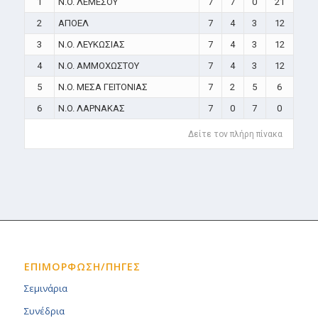
1
N.O. ΛΕΜΕΣΟΥ
7
7
0
21
2
ΑΠΟΕΛ
7
4
3
12
3
N.O. ΛΕΥΚΩΣΙΑΣ
7
4
3
12
4
N.O. ΑΜΜΟΧΩΣΤΟΥ
7
4
3
12
5
N.O. ΜΕΣΑ ΓΕΙΤΟΝΙΑΣ
7
2
5
6
6
N.O. ΛΑΡΝΑΚΑΣ
7
0
7
0
Δείτε τον πλήρη πίνακα
ΕΠΙΜΟΡΦΩΣΗ/ΠΗΓΕΣ
Σεμινάρια
Συνέδρια