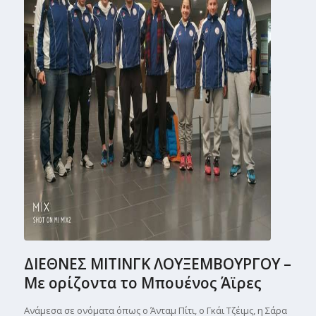
ΔΙΕΘΝΕΣ ΜΙΤΙΝΓΚ ΛΟΥΞΕΜΒΟΥΡΓΟΥ –
Με ορίζοντα το Μπουένος Άϊρες
Ανάμεσα σε ονόματα όπως ο Άνταμ Πίτι, ο Γκάι Τζέιμς, η Σάρα