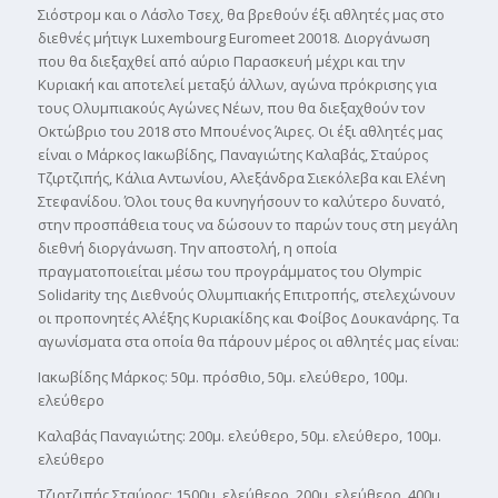
Σιόστρομ και ο Λάσλο Τσεχ, θα βρεθούν έξι αθλητές μας στο
διεθνές μήτιγκ Luxembourg Euromeet 20018. Διοργάνωση
που θα διεξαχθεί από αύριο Παρασκευή μέχρι και την
Κυριακή και αποτελεί μεταξύ άλλων, αγώνα πρόκρισης για
τους Ολυμπιακούς Αγώνες Νέων, που θα διεξαχθούν τον
Οκτώβριο του 2018 στο Μπουένος Άιρες. Οι έξι αθλητές μας
είναι ο Μάρκος Ιακωβίδης, Παναγιώτης Καλαβάς, Σταύρος
Τζιρτζιπής, Κάλια Αντωνίου, Αλεξάνδρα Σιεκόλεβα και Ελένη
Στεφανίδου. Όλοι τους θα κυνηγήσουν το καλύτερο δυνατό,
στην προσπάθεια τους να δώσουν το παρών τους στη μεγάλη
διεθνή διοργάνωση. Την αποστολή, η οποία
πραγματοποιείται μέσω του προγράμματος του Olympic
Solidarity της Διεθνούς Ολυμπιακής Επιτροπής, στελεχώνουν
οι προπονητές Αλέξης Κυριακίδης και Φοίβος Δουκανάρης. Τα
αγωνίσματα στα οποία θα πάρουν μέρος οι αθλητές μας είναι:
Ιακωβίδης Μάρκος: 50μ. πρόσθιο, 50μ. ελεύθερο, 100μ.
ελεύθερο
Καλαβάς Παναγιώτης: 200μ. ελεύθερο, 50μ. ελεύθερο, 100μ.
ελεύθερο
Τζιρτζιπής Σταύρος: 1500μ. ελεύθερο, 200μ. ελεύθερο, 400μ.