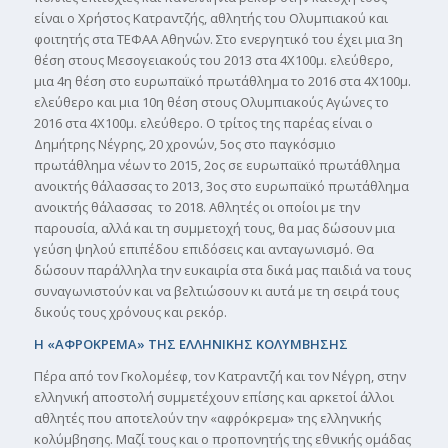
είναι ο Χρήστος Κατραντζής, αθλητής του Ολυμπιακού και
φοιτητής στα ΤΕΦΑΑ Αθηνών. Στο ενεργητικό του έχει μια 3η
θέση στους Μεσογειακούς του 2013 στα 4Χ100μ. ελεύθερο,
μια 4η θέση στο ευρωπαϊκό πρωτάθλημα το 2016 στα 4Χ100μ.
ελεύθερο και μια 10η θέση στους Ολυμπιακούς Αγώνες το
2016 στα 4Χ100μ. ελεύθερο. Ο τρίτος της παρέας είναι ο
Δημήτρης Νέγρης, 20 χρονών, 5ος στο παγκόσμιο
πρωτάθλημα νέων το 2015, 2ος σε ευρωπαϊκό πρωτάθλημα
ανοικτής θάλασσας το 2013, 3ος στο ευρωπαϊκό πρωτάθλημα
ανοικτής θάλασσας το 2018. Αθλητές οι οποίοι με την
παρουσία, αλλά και τη συμμετοχή τους, θα μας δώσουν μια
γεύση ψηλού επιπέδου επιδόσεις και ανταγωνισμό. Θα
δώσουν παράλληλα την ευκαιρία στα δικά μας παιδιά να τους
συναγωνιστούν και να βελτιώσουν κι αυτά με τη σειρά τους
δικούς τους χρόνους και ρεκόρ.
Η «ΑΦΡΟΚΡΕΜΑ» ΤΗΣ ΕΛΛΗΝΙΚΗΣ ΚΟΛΥΜΒΗΣΗΣ
Πέρα από τον Γκολομέεφ, τον Κατραντζή και τον Νέγρη, στην
ελληνική αποστολή συμμετέχουν επίσης και αρκετοί άλλοι
αθλητές που αποτελούν την «αφρόκρεμα» της ελληνικής
κολύμβησης. Μαζί τους και ο προπονητής της εθνικής ομάδας