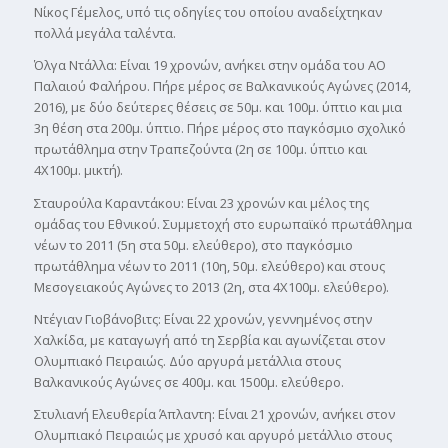
Νίκος Γέμελος, υπό τις οδηγίες του οποίου αναδείχτηκαν
πολλά μεγάλα ταλέντα.
Όλγα Ντάλλα: Είναι 19 χρονών, ανήκει στην ομάδα του ΑΟ
Παλαιού Φαλήρου. Πήρε μέρος σε Βαλκανικούς Αγώνες (2014,
2016), με δύο δεύτερες θέσεις σε 50μ. και 100μ. ύπτιο και μια
3η θέση στα 200μ. ύπτιο. Πήρε μέρος στο παγκόσμιο σχολικό
πρωτάθλημα στην Τραπεζούντα (2η σε 100μ. ύπτιο και
4Χ100μ. μικτή).
Σταυρούλα Καραντάκου: Είναι 23 χρονών και μέλος της
ομάδας του Εθνικού. Συμμετοχή στο ευρωπαϊκό πρωτάθλημα
νέων το 2011 (5η στα 50μ. ελεύθερο), στο παγκόσμιο
πρωτάθλημα νέων το 2011 (10η, 50μ. ελεύθερο) και στους
Μεσογειακούς Αγώνες το 2013 (2η, στα 4Χ100μ. ελεύθερο).
Ντέγιαν Γιοβάνοβιτς: Είναι 22 χρονών, γεννημένος στην
Χαλκίδα, με καταγωγή από τη Σερβία και αγωνίζεται στον
Ολυμπιακό Πειραιώς. Δύο αργυρά μετάλλια στους
Βαλκανικούς Αγώνες σε 400μ. και 1500μ. ελεύθερο.
Στυλιανή Ελευθερία Άπλαντη: Είναι 21 χρονών, ανήκει στον
Ολυμπιακό Πειραιώς με χρυσό και αργυρό μετάλλιο στους