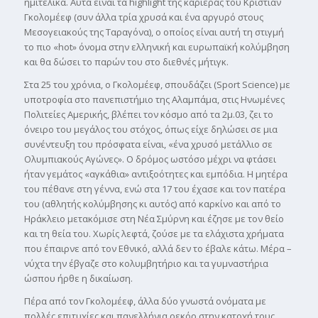
ημιτελικά. Αυτά είναι τα highlight της καριέρας του Κριστιάν
Γκολομέεφ (συν άλλα τρία χρυσά και ένα αργυρό στους
Μεσογειακούς της Ταραγόνα), ο οποίος είναι αυτή τη στιγμή
το πιο «hot» όνομα στην ελληνική και ευρωπαϊκή κολύμβηση
και θα δώσει το παρών του στο διεθνές μήτιγκ.
Στα 25 του χρόνια, ο Γκολομέεφ, σπουδάζει (Sport Science) με
υποτροφία στο πανεπιστήμιο της Αλαμπάμα, στις Ηνωμένες
Πολιτείες Αμερικής, βλέπει τον κόσμο από τα 2μ.03, ζει το
όνειρο του μεγάλος του στόχος, όπως είχε δηλώσει σε μια
συνέντευξη του πρόσφατα είναι, «ένα χρυσό μετάλλιο σε
Ολυμπιακούς Αγώνες». Ο δρόμος ωστόσο μέχρι να φτάσει
ήταν γεμάτος «αγκάθια» αντιξοότητες και εμπόδια. Η μητέρα
του πέθανε στη γέννα, ενώ στα 17 του έχασε και τον πατέρα
του (αθλητής κολύμβησης κι αυτός) από καρκίνο και από το
Ηράκλειο μετακόμισε στη Νέα Σμύρνη και έζησε με τον θείο
και τη θεία του. Χωρίς λεφτά, ζούσε με τα ελάχιστα χρήματα
που έπαιρνε από τον Εθνικό, αλλά δεν το έβαλε κάτω. Μέρα –
νύχτα την έβγαζε στο κολυμβητήριο και τα γυμναστήρια
ώσπου ήρθε η δικαίωση.
Πέρα από τον Γκολομέεφ, άλλα δύο γνωστά ονόματα με
πολλές επιτυχίες και πανελλήνια ρεκόρ στην κατοχή τους