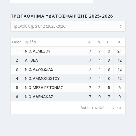
ΠΡΩΤΑΘΛΗMA ΥΔΑΤΟΣΦΑΙΡΙΣΗΣ 2025-2026
Θέση
Ομάδα
A.
N.
H.
B.
1
N.O. ΛΕΜΕΣΟΥ
7
7
0
21
2
ΑΠΟΕΛ
7
4
3
12
3
N.O. ΛΕΥΚΩΣΙΑΣ
7
4
3
12
4
N.O. ΑΜΜΟΧΩΣΤΟΥ
7
4
3
12
5
N.O. ΜΕΣΑ ΓΕΙΤΟΝΙΑΣ
7
2
5
6
6
N.O. ΛΑΡΝΑΚΑΣ
7
0
7
0
Δείτε τον πλήρη πίνακα