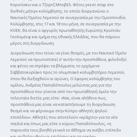
Κοροτίσκιν και ο Τζορτζ Μποβέλ. Φέτος γκεστ σταρ στο
διεθνές μήτιγκ κολύμβησης, το οποίο διοργανώνει ο
Ναυτικός Όμιλος Λεμεσού σε συνεργασία με την Ομοσπονδία
Κολύμβησης, στις 17 και 18 του μήνα, σε συνεργασία με την
ΚΟΕΚ, θα είναι ο αργυρός πρωταθλητής Ευρώπης Κριστιάν
Γκολομέεφ και τμήμα της εθνικής Ελλάδας, που θα πάρουν
μέρος στη διοργάνωση.
Διοργάνωση που τείνει να γίνει θεσμός, με τον Ναυτικό Όμιλο
Λεμεσού να πρωτοστατεί σ’ αυτήν την προσπάθεια, φιλοδοξεί
και φέτος να στρέψει τα βλέμματα, το ερχόμενο
Σαββατοκυρίακο προς το ολυμπιακό κολυμβητήριο Λεμεσού,
όπου θα διεξαχθούν οι αγώνες. Ο έφορος κολύμβησης του
ομίλου, Ανδρέας Παπαδόπουλος μιλώντας μας για την
προσπάθεια που γίνεται από τον πρωταθλητή όμιλο την
τελευταία διετία, μας είπε: «Ναι, είναι αλήθεια πως,
προσπάθεια μας είναι να καταστήσουμε τη διοργάνωση
θεσμό και να φέρνουμε στην Κύπρο αθλητές ψηλού
επιπέδου». Αθλητές που αποτελούν «κράχτες» για τα νέα
παιδιά και όπως μας είπε ο κύριος Παπαδόπουλος, «η
παρουσία τους βοηθά γενικά το άθλημα να ανέβει επίπεδο
και να βελτιωθούν οι επιδόσεις και τα ρεκόρ».