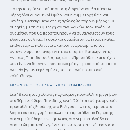
Για την ιστορία να πούμε ότι στη διοργάνωση θα πάρουν
μέρος όλοι οι Ναυτικοί Όμιλοι και η συμμετοχή θα είναι
μεγάλη. Συγκεκριμένα στους αγώνες θα πάρουν μέρος 150
αθλητές, με τη συμμετοχή και των «δικών μας» μεγάλων
ονομάτων που θα προσπαθήσουν να συναγωνιστούν τους
ελλαδίτες αθλητές. Γι αυτό και αναμένεται να έχουμε καλές
επιδόσεις και πιθανότατα κάποια νέα ρεκόρ, από τον
ανταγωνισμό που αναμένεται να υπάρξει. Καταλήγοντας ο
Ανδρέας Παπαδόπουλος μας είπε: «Προσπάθεια και στόχος
μας είναι να διοργανώσουμε ένα μήτιγκ, μέσα από το οποίο
όλοι θα βγουν κερδισμένοι, μα πιο πολύ η κυπριακή
κολύμβηση».
ΕΛΛΗΝΙΚΗ « ΤΟΡΠΙΛΗ» TΥΠΟΥ ΓΚΟΛΟΜΕΕΦ!
Στα 18 του ήταν χάλκινος παγκόσμιος πρωταθλητής εφήβων
στα 50μ. ελεύθερο. Την ίδια χρονιά (2011) στέφθηκε αργυρός
πρωταθλητής Ευρώπης στο Βελιγράδι. Φέτος πέρασε στο
λαιμό του το αργυρό μετάλλιο στο πρωτάθλημα Ευρώπης,
στα 50μ. ελεύθερο, ενώ ήταν 4ος στα 50μ. πεταλούδα κα
στους Ολυμπιακούς Αγώνες του 2016, στο Ριο, «έπεσε» στα