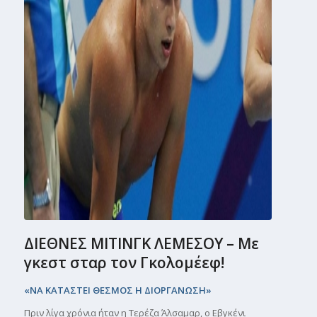
ΔΙΕΘΝΕΣ ΜΙΤΙΝΓΚ ΛΕΜΕΣΟΥ – Με
γκεστ σταρ τον Γκολομέεφ!
«ΝΑ ΚΑΤΑΣΤΕΙ ΘΕΣΜΟΣ Η ΔΙΟΡΓΑΝΩΣΗ»
Πριν λίγα χρόνια ήταν η Τερέζα Άλσαμαρ, ο Εβγκένι