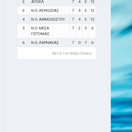
2
ΑΠΟΕΛ
7
4
3
12
3
N.O. ΛΕΥΚΩΣΙΑΣ
7
4
3
12
4
N.O. ΑΜΜΟΧΩΣΤΟΥ
7
4
3
12
5
N.O. ΜΕΣΑ
7
2
5
6
ΓΕΙΤΟΝΙΑΣ
6
N.O. ΛΑΡΝΑΚΑΣ
7
0
7
0
Δείτε τον πλήρη πίνακα