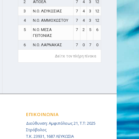
2
ΑΠΟΕΛ
7
4
3
12
3
N.O. ΛΕΥΚΩΣΙΑΣ
7
4
3
12
4
N.O. ΑΜΜΟΧΩΣΤΟΥ
7
4
3
12
5
N.O. ΜΕΣΑ
7
2
5
6
ΓΕΙΤΟΝΙΑΣ
6
N.O. ΛΑΡΝΑΚΑΣ
7
0
7
0
Δείτε τον πλήρη πίνακα
ΕΠΙΚΟΙΝΩΝΙΑ
Διεύθυνση: Αμφιπόλεως 21, Τ.Τ: 2025
Στρόβολος
Τ.Κ. 23931, 1687 ΛΕΥΚΩΣΙΑ