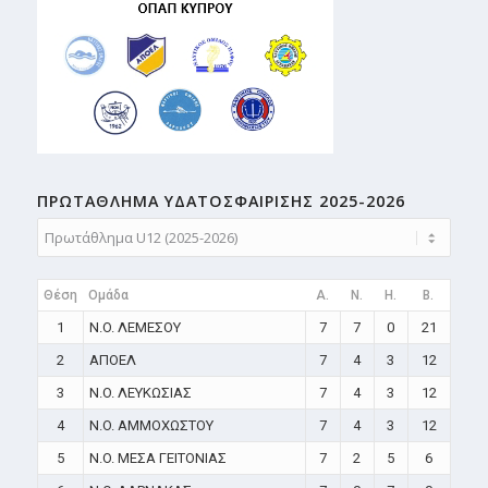
ΠΡΩΤΑΘΛΗMA ΥΔΑΤΟΣΦΑΙΡΙΣΗΣ 2025-2026
Θέση
Ομάδα
A.
N.
H.
B.
1
N.O. ΛΕΜΕΣΟΥ
7
7
0
21
2
ΑΠΟΕΛ
7
4
3
12
3
N.O. ΛΕΥΚΩΣΙΑΣ
7
4
3
12
4
N.O. ΑΜΜΟΧΩΣΤΟΥ
7
4
3
12
5
N.O. ΜΕΣΑ ΓΕΙΤΟΝΙΑΣ
7
2
5
6