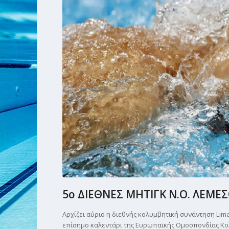
5ο ΔΙΕΘΝΕΣ ΜΗΤΙΓΚ Ν.Ο. ΛΕΜΕΣ
Αρχίζει αύριο η διεθνής κολυμβητική συνάντηση Lima
επίσημο καλεντάρι της Ευρωπαϊκής Ομοσπονδίας Κολ