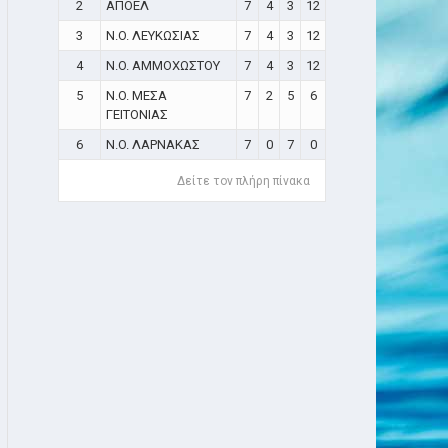
2
ΑΠΟΕΛ
7
4
3
12
3
N.O. ΛΕΥΚΩΣΙΑΣ
7
4
3
12
4
N.O. ΑΜΜΟΧΩΣΤΟΥ
7
4
3
12
5
N.O. ΜΕΣΑ
7
2
5
6
ΓΕΙΤΟΝΙΑΣ
6
N.O. ΛΑΡΝΑΚΑΣ
7
0
7
0
Δείτε τον πλήρη πίνακα