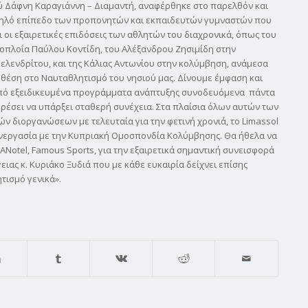
ύ Δάφνη Καραγιάννη – Διαμαντή, αναφέρθηκε στο παρελθόν και
 υψηλό επίπεδο των προπονητών και εκπαιδευτών γυμναστών που
 οι εξαιρετικές επιδόσεις των αθλητών του διαχρονικά, όπως του
ιοπλοΐα Παύλου Κοντίδη, του Αλέξανδρου Ζησιμίδη στην
ελενδρίτου, και της Κάλιας Αντωνίου στην κολύμβηση, ανάμεσα
θέση στο Ναυταθλητισμό του νησιού μας. Δίνουμε έμφαση και
από εξειδικευμένα προγράμματα ανάπτυξης συνοδευόμενα πάντα
ρέσει να υπάρξει σταθερή συνέχεια. Στα πλαίσια όλων αυτών των
ών διοργανώσεων με τελευταία για την φετινή χρονιά, το Limassol
 συνεργασία με την Κυπριακή Ομοσπονδία Κολύμβησης. Θα ήθελα να
ANotel, Famous Sports, για την εξαιρετικά σημαντική συνεισφορά
ιας κ. Κυριάκο Ξυδιά που με κάθε ευκαιρία δείχνει επίσης
τισμό γενικά».