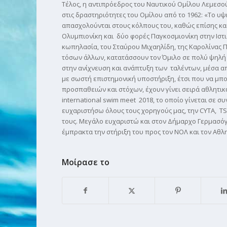
Τέλος, η αντιπρόεδρος του Ναυτικού Ομίλου Λεμεσο
στις δραστηριότητες του Ομίλου από το 1962: «Το
απασχολούνται στους κόλπους του, καθώς επίσης και
Ολυμπιονίκη και δύο φορές Παγκοσμιονίκη στην Ιστ
κωπηλασία, του Σταύρου Μιχαηλίδη, της Καρολίνας Π
τόσων άλλων, κατατάσσουν τον Όμιλο σε πολύ ψηλή 
στην ανίχνευση και ανάπτυξη των ταλέντων, μέσα 
με σωστή επιστημονική υποστήριξη, έτσι που να μπο
προσπαθειών και στόχων, έχουν γίνει σειρά αθλητικ
international swim meet 2018, το οποίο γίνεται σε
ευχαριστήσω όλους τους χορηγούς μας, την CYTA, TS
τους. Μεγάλο ευχαριστώ και στον Δήμαρχο Γερμασόγε
έμπρακτα την στήριξη του προς τον ΝΟΛ και τον Αθλη
Μοίρασε το