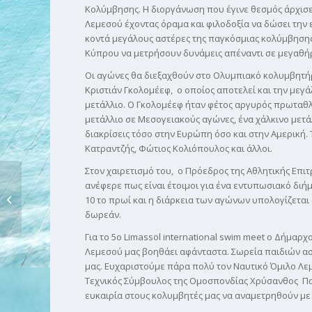
Κολύμβησης. Η διοργάνωση που έγινε θεσμός άρχισε
Λεμεσού έχοντας όραμα και φιλοδοξία να δώσει την 
κοντά μεγάλους αστέρες της παγκόσμιας κολύμβησης,
Κύπρου να μετρήσουν δυνάμεις απέναντι σε μεγαθήρ
Οι αγώνες θα διεξαχθούν στο Ολυμπιακό κολυμβητή
Κριστιάν Γκολομέεφ, ο οποίος αποτελεί και την μεγά
μετάλλιο. Ο Γκολομέεφ ήταν φέτος αργυρός πρωταθλη
μετάλλιο σε Μεσογειακούς αγώνες, ένα χάλκινο μετά
διακρίσεις τόσο στην Ευρώπη όσο και στην Αμερική.
Κατραντζής, Φώτιος Κολιόπουλος και άλλοι.
Στον χαιρετισμό του, ο Πρόεδρος της Αθλητικής Επ
ανέφερε πως είναι έτοιμοι για ένα εντυπωσιακό διήμ
ΠΑΓΚΥΠΡΙΑ ΠΡΩΤΑΘΛΗΜΑΤΑ ΝΕΩΝ-
10 το πρωί και η διάρκεια των αγώνων υπολογίζεται σ
ΝΕΑΝΙΔΩΝ, ΠΑΙΔΩΝ-ΚΟΡΑΣΙΔΩΝ,...
δωρεάν.
Για το 5ο Limassol international swim meet ο Δήμαρ
Λεμεσού μας βοηθάει αφάνταστα. Σωρεία παιδιών ασ
μας. Ευχαριστούμε πάρα πολύ τον Ναυτικό Όμιλο Λεμε
Τεχνικός Σύμβουλος της Ομοσπονδίας Χρύσανθος Παπ
ευκαιρία στους κολυμβητές μας να αναμετρηθούν με 