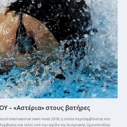
ΟΥ – «Αστέρια» στους βατήρες
ssol international swim meet 2018, η οποία περιλαμβάνεται στο
ύμβησης και τελεί υπό την αιγίδα της Κυπριακής Ομοσπονδίας