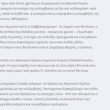
 πριν από πέντε χρόνια με διοργανωτή τον Ναυτικό Όμιλο
ευκαιρία στο κόσμο της κολύμβησης να δει και να θαυμάσει από
 αλλά να δοθεί και η ευκαιρία στους κορυφαίους κολυμβητές της
ια του αθλήματος.
ριο Λεμεσού αυτό το Σαββατοκύριακο. Το παρών του θα δώσει ο
λη ελπίδα της Ελλάδας για ένα – ακόμη και χρυσό – ολυμπιακό
τής Ευρώπης, ενώ έχει να επιδείξει τρία χρυσά και ένα χάλκινο
λλιο στους παγκόσμιους αγώνες νέων και πολλές άλλες
 Το παρών τους θα δώσουν και οι Δημήτρης Νέγρης, ο Χρίστος
ιτροπής του Ναυτικού Ομίλου Λεμεσού Αντρέας Παπαδόπουλος
ερο. Η ώρα έναρξης των αγώνων και τις δυο μέρες θα είναι στις
τις τρεις ώρες ανά ημέρα. Η είσοδος για το κοινό θα είναι
χος Κυριάκος Ξυδιάς ανέφερε: «Η δράση του Ναυτικού Ομίλου
χολείται με την κολύμβηση. Ταυτόχρονα διαφημίζουμε την πόλη
σού για την δράση και τις επιτυχίες του». Από την πλευρά του ο
αχρυσάνθου τόνισε: «Αυτή η διεθνής συνάντηση δίνει την
μεγάλα ονόματα και να μαζέψουν εμπειρίες».