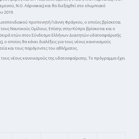
Λεμεσού, Ν.Ο. Λάρνακας) και θα διεξαχθεί στο ολυμπιακό
υ 2019.
Ομοσπονδιακού προπονητή Γιάννη Φράγκου, ο οποίος βρίσκεται
τους Ναυτικούς Ομίλους. Επίσης στην Κύπρο βρίσκεται και ο
 σειρά ετών στον Σύνδεσμο Ελλήνων Διαιτητών υδατοσφαίρισής
), ο οποίος θα κάνει διαλέξεις για τους νέους κανονισμούς
τεία και τους παράγοντες του αθλήματος.
τους νέους κανονισμούς της υδατοσφαίρισης. Το πρόγραμμα έχει