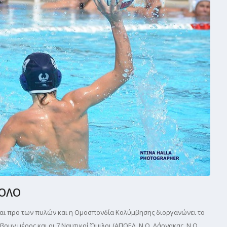
ΠΟΛΟ
αι προ των πυλών και η Ομοσπονδία Κολύμβησης διοργανώνει το
υν μέρος και οι 7 Ναυτικοί Όμιλοι (ΑΠΟΕΛ, Ν.Ο. Λάρνακας, Ν.Ο.