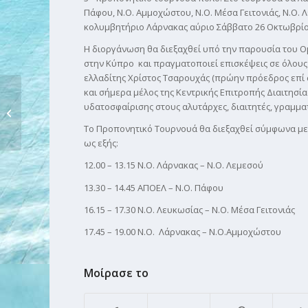
Πάφου, Ν.Ο. Αμμοχώστου, Ν.Ο. Μέσα Γειτονιάς, Ν.Ο. 
κολυμβητήριο Λάρνακας αύριο Σάββατο 26 Οκτωβρίο
Η διοργάνωση θα διεξαχθεί υπό την παρουσία του 
στην Κύπρο και πραγματοποιεί επισκέψεις σε όλους 
ελλαδίτης Χρίστος Τσαρουχάς (πρώην πρόεδρος επί
και σήμερα μέλος της Κεντρικής Επιτροπής Διαιτησίας
Πόλο: Διεθνές
υδατοσφαίρισης στους αλυτάρχες, διαιτητές, γραμμα
σεμινάριο διαιτητών
υδατοσ...
Το Προπονητικό Τουρνουά θα διεξαχθεί σύμφωνα με 
ως εξής:
12.00 – 13.15 Ν.Ο. Λάρνακας – Ν.Ο. Λεμεσού
13.30 – 14.45 ΑΠΟΕΛ – Ν.Ο. Πάφου
16.15 – 17.30 Ν.Ο. Λευκωσίας – Ν.Ο. Μέσα Γειτονιάς
17.45 – 19.00 Ν.Ο. Λάρνακας – Ν.Ο.Αμμοχώστου
Μοίρασε το