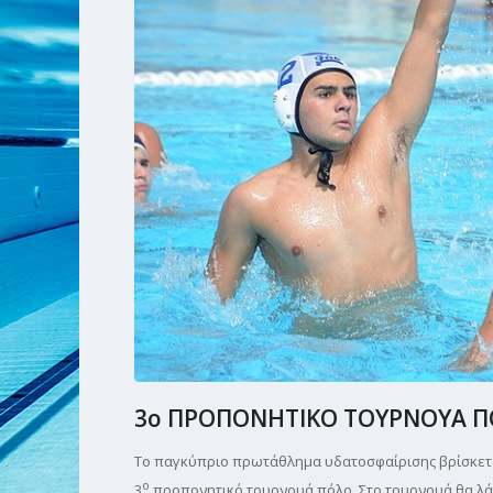
3ο ΠΡΟΠΟΝΗΤΙΚΟ ΤΟΥΡΝΟΥΑ 
Το παγκύπριο πρωτάθλημα υδατοσφαίρισης βρίσκετ
ο
3
προπονητικό τουρνουά πόλο. Στο τουρνουά θα λάβο