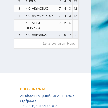
2
ΑΠΟΕΛ
7
4
3
12
3
N.O. ΛΕΥΚΩΣΙΑΣ
7
4
3
12
4
N.O. ΑΜΜΟΧΩΣΤΟΥ
7
4
3
12
5
N.O. ΜΕΣΑ
7
2
5
6
ΓΕΙΤΟΝΙΑΣ
6
N.O. ΛΑΡΝΑΚΑΣ
7
0
7
0
Δείτε τον πλήρη πίνακα
ΕΠΙΚΟΙΝΩΝΙΑ
Διεύθυνση: Αμφιπόλεως 21, Τ.Τ: 2025
Στρόβολος
Τ.Κ. 23931, 1687 ΛΕΥΚΩΣΙΑ