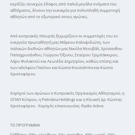
κερδίζει συνεχώς έδαφος από παλιά μεγάλα ονόματα του
αθλήματος, δίνουν την ευκαιρία για πολυπληθή συμμετοχή
αθλητών από το εξωτερικό στους αγώνες.
Από κυπριακής πλευράς ξεχωρίζουν οι συμμετοχές του εν
ενεργεία πρωταθλητή μας Μάρκου Καλοψιδιώτη, των
παλαιών διεθνών αθλητών μας Νικόλα Ντουβάλ, Χρύσανθου
Παπαχρυσάνθου, Γιώργου Όξινου, Σταύρου Τριμπάκκιρου,
Λάρυ Φυλακτού και Λεωνίδα Δημητρίου, καθώς επίσης και
των αδελφών Παύλου και Κώστα Κουσιάππα και Κώστα
Χριστοφόρου.
Χορηγοί των αγώνων ο Κυπριακός Οργανισμός Αθλητισμού, η
ΟΠΑΠ Κύπρου, η Petrolina Holdings και η Κλινική Δρ. Κώστας
Χριστοφόρου. Χορηγός επικοινωνίας: Radio Active.
ΤΟ ΠΡΟΓΡΑΜΜΑ
Σάββατο: 100μ. ελεύθερο, 50μ. πρόσθιο, 400μ. μικτή, 100μ.