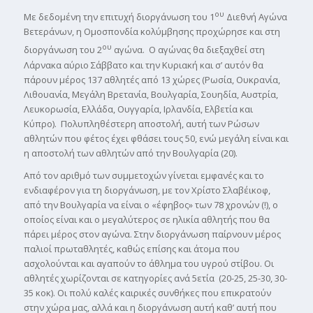
ου
Με δεδομένη την επιτυχή διοργάνωση του 1
Διεθνή Αγώνα
Βετεράνων, η Ομοσπονδία κολύμβησης προχώρησε και στη
ου
διοργάνωση του 2
αγώνα. Ο αγώνας θα διεξαχθεί στη
Λάρνακα αύριο Σάββατο και την Κυριακή και σ’ αυτόν θα
πάρουν μέρος 137 αθλητές από 13 χώρες (Ρωσία, Ουκρανία,
Λιθουανία, Μεγάλη Βρετανία, Βουλγαρία, Σουηδία, Αυστρία,
Λευκορωσία, Ελλάδα, Ουγγαρία, Ιρλανδία, Ελβετία και
Κύπρο). Πολυπληθέστερη αποστολή, αυτή των Ρώσων
αθλητών που φέτος έχει φθάσει τους 50, ενώ μεγάλη είναι και
η αποστολή των αθλητών από την Βουλγαρία (20).
Από τον αριθμό των συμμετοχών γίνεται εμφανές και το
ενδιαφέρον για τη διοργάνωση, με τον Χρίστο Σλαβέικοφ,
από την Βουλγαρία να είναι ο «έφηβος» των 78 χρονών (!), ο
οποίος είναι και ο μεγαλύτερος σε ηλικία αθλητής που θα
πάρει μέρος στον αγώνα. Στην διοργάνωση παίρνουν μέρος
παλιοί πρωταθλητές, καθώς επίσης και άτομα που
ασχολούνται και αγαπούν το άθλημα του υγρού στίβου. Οι
αθλητές χωρίζονται σε κατηγορίες ανά 5ετία (20-25, 25-30, 30-
35 κοκ). Οι πολύ καλές καιρικές συνθήκες που επικρατούν
στην χώρα μας, αλλά και η διοργάνωση αυτή καθ’ αυτή που