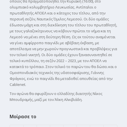
οποίος θα πραγματοποιηθεί την Κυριακή (16:00), στο
ολυμπιακό κολυμβητήριο Λευκωσίας. Αντίπαλοι ο
πρωταθλητής ΑΠΟΕΛ και ο κάτοχος του τίτλου, από την
περσινή σεζόν, Ναυτικός Όμιλος Λεμεσού. Οι δύο ομάδες
έδωσαν μάχη και στη διεκδίκηση του τίτλου του πρωταθλητή,
με τους γαλαζοκίτρινους να κόβουν πρώτοι το νήμα και τη
Λεμεσό να μένει στη δεύτερη θέση. Ως εκ τούτου αναμένεται
να γίνει αμφίρροπο παιγνίδι με αβέβαιη έκβαση, με
αποτέλεσμα να μην χωρούν προγνωστικά και προβλέψεις για
τον τελικό νικητή. Οι δύο ομάδες έχουν ξανασυναντηθεί σε
τελικό κυπέλλου, τη σεζόν 2022 – 2023, με τον ΑΠΟΕΛ να
κατακτά το τρόπαιο. Στον τελικό το παρών του θα δώσει και ο
Ομοσπονδιακός τεχνικός της υδατοσφαίρισης, Γιάννης
Φράγκος, ενώ το παιγνίδι θα μεταδοθεί απευθείας από την
Cablenet.
Τον αγώνα θα σφυρίξουν ο ελλαδίτης διαιτητής Νίκος
Μπουδραμής, μαζί με τον Άλκη Αλκιβιάδη.
Μοίρασε το