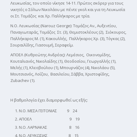
Λευκωσίας, τον οποίο νίκησε 14-11. Πρώτος σκόρερ για τους
νικητές ο Σόλων Νικολάου με πέντε γκολ και για τη Λευκωσία
οι Στ. Τομάζος και Χρ. Παλλήκαρος με τρία.
Ν.Ο. Λευκωσίας (Narouz George): Τομάζος Αν., Αυξεντίου,
Παναγιωταράς, Τομάζος Στ. (3), Θεμιστοκλέους (2), Σιόκουρος,
Παλλήκαρος Μ. (1), Κακουλλής, Παλλήκαρος Χρ. (3), Τόγκας (2),
Σουραιλίδης, Γιασουμή, Σεραφείμ.
ΑΠΟΕΛ (Κυθρεώτης Ανδρέας): Λεμέσιος, Οικονομίδης,
Κουταλιανός, Νικολαίδης (1), Θεοδοσίου, Γεωργαλλής (1),
Μελής (1), Κλεοβούλου (1), Μπουρνάζος (4), Νικολάου (5),
Μουτσιανός, Λοίζου, Βασιλείου, Σάββα, Χριστοφίδης,
Zubachev (1).
Η βαθμολογία έχει διαμορφωθεί ως εξής:
Ν.Ο. ΜΕΣΑ ΓΕΙΤΟΝΙΑΣ 9 24
ΑΠΟΕΛ 9 19
Ν.Ο. ΛΑΡΝΑΚΑΣ 8 16
Ν.Ο. ΛΕΥΚΩΣΙΑΣ 8 15