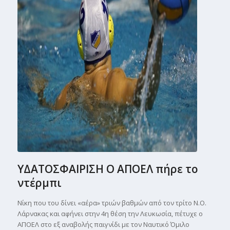
ΥΔΑΤΟΣΦΑΙΡΙΣΗ Ο ΑΠΟΕΛ πήρε το
ντέρμπι
Νίκη που του δίνει «αέρα» τριών βαθμών από τον τρίτο Ν.Ο.
Λάρνακας και αφήνει στην 4η θέση την Λευκωσία, πέτυχε ο
ΑΠΟΕΛ στο εξ αναβολής παιγνίδι με τον Ναυτικό Όμιλο