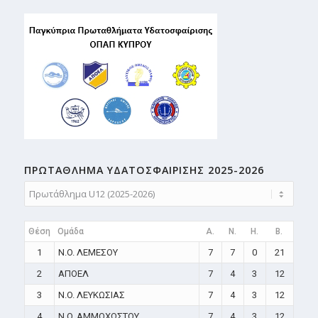
ΠΡΩΤΑΘΛΗMA ΥΔΑΤΟΣΦΑΙΡΙΣΗΣ 2025-2026
Θέση
Ομάδα
A.
N.
H.
B.
1
N.O. ΛΕΜΕΣΟΥ
7
7
0
21
2
ΑΠΟΕΛ
7
4
3
12
3
N.O. ΛΕΥΚΩΣΙΑΣ
7
4
3
12
4
N.O. ΑΜΜΟΧΩΣΤΟΥ
7
4
3
12