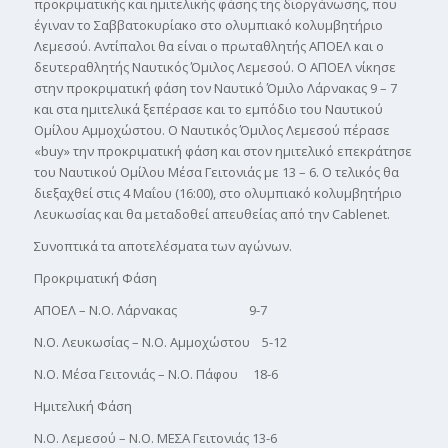
προκριματικής και ημιτελικής φάσης της διοργάνωσης, που
έγιναν το Σαββατοκυρίακο στο ολυμπιακό κολυμβητήριο
Λεμεσού. Αντίπαλοι θα είναι ο πρωταθλητής ΑΠΟΕΛ και ο
δευτεραθλητής Ναυτικός Όμιλος Λεμεσού. Ο ΑΠΟΕΛ νίκησε
στην προκριματική φάση τον Ναυτικό Όμιλο Λάρνακας 9 – 7
και στα ημιτελικά ξεπέρασε και το εμπόδιο του Ναυτικού
Ομίλου Αμμοχώστου. Ο Ναυτικός Όμιλος Λεμεσού πέρασε
«buy» την προκριματική φάση και στον ημιτελικό επεκράτησε
του Ναυτικού Ομίλου Μέσα Γειτονιάς με 13 – 6. Ο τελικός θα
διεξαχθεί στις 4 Μαΐου (16:00), στο ολυμπιακό κολυμβητήριο
Λευκωσίας και θα μεταδοθεί απευθείας από την Cablenet.
Συνοπτικά τα αποτελέσματα των αγώνων.
Προκριματική Φάση
ΑΠΟΕΛ – Ν.Ο. Λάρνακας 9-7
Ν.Ο. Λευκωσίας – Ν.Ο. Αμμοχώστου 5-12
Ν.Ο. Μέσα Γειτονιάς – Ν.Ο. Πάφου 18-6
Ημιτελική Φάση
Ν.Ο. Λεμεσού – Ν.Ο. ΜΕΣΑ Γειτονιάς 13-6