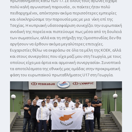
πρωταθλήματος κάτω των 17. Σε όλους τους αγώνες είχαμε
πολύ καλή αγωνιστική παρουσία , οι παίκτες ήταν πολύ
πειθαρχημένοι, απέκτησαν ακόμα περισσότερες εμπειρίες
και ολοκληρώσαμε την παρουσία μας με μια νίκη επί της
Τσεχίας. Η κυπριακή υδατοσφαίριση συνεχίζει την ευρωπαϊκή
ανοδική της πορεία και πιστεύουμε πως μέσα από τη δουλειά
των σωματείων, αλλά και τη στήριξη της Ομοσπονδίας δεν θα
αργήσουν να έρθουν ακόμα μεγαλύτερες επιτυχίες.
Ευχαριστίες θέλω να εκφράσω σε όλα τα μέλη της ΚΟΕΚ, αλλά
και στους συνεργάτες που είχα μαζί μου στη Γεωργία, με τους
οποίους είχα μια άρτια και αρμονική συνεργασία». Συνοπτικά
τα αποτελέσματα της εθνικής μας ομάδας στην προκριματική
φάση του ευρωπαϊκού πρωταθλήματος U17 στη Γεωργία.