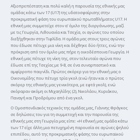
Αξιοπρεπέστατη και πολύ καλή η παρουσία της εθνικής μας
ομάδας κάτω των 17 (U17) της υδατοσφαίρισης στην
προκριματική φάση του ευρωπαϊκού πρωταθλήματος U17. Η
εθνική μας συμμετείχε στον α’ όμιλο της διοργάνωσης, μαζί
με τις Γεωργία, Λιθουανία και Τσεχία, οι αγώνες του οποίου
διεξήχθηκαν στην Τιφλίδα. Η ομάδα μας στους τρεις αγώνες
που έδωσε πέτυχε μια νίκη και δέχθηκε δύο ήττες, ενώ την
πρόκριση από τον όμιλο μας πήρε η οικοδέσποινα Γεωργία. Η
εθνική μας πέτυχε τη νίκη της, στον τελευταίο αγώνα που
έδωσε επί της Τσεχίας με 9-8, σε ένα συναρπαστικό και
αμφίρροπο παιγνίδι. Πρώτος σκόρερ για την εθνική μας ο
Οικονομίδης που πέτυχε τρία γκολ (ενώ ήταν και ο πρώτος
σκόρερ της εθνικής μας γενικότερα, με εφτά γκολ), ενώ
σκόραραν ακόμη οι Μιχαηλίδης (2), Νικολάου, Κυριάκου,
Παναγή και Προδρόμου από ένα γκολ.
Ο Ομοσπονδιακός τεχνικός της ομάδας μας, Γιάννης Φράγκος
σε δηλώσεις του για τη συμμετοχή και την παρουσία της
εθνικής μας στη Γεωργία μας είπε: «Η εθνική μας ομάδα κάτω
των 17 είχε άλλη μια πετυχημένη παρουσία σε αγώνες ψηλού
επιπέδου, αυτό της προκριματικής φάσης του ευρωπαϊκού