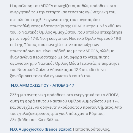
Η προέλαση του ΑΠΟΕΛ συνεχίζεται, καθώς πρόσθεσε στο
ενεργητικό του την τέταρτη (σε τέσσερις αγώνες) νίκη του,
ης
στο πλαίσιο της 5
αγωνιστικής του παγκυπρίου
πρωταθλήματος υδατοσφαίρισης ΟΠΑΠ Κύπρου. Νέο «θύμα»
του, ο Ναυτικός Όμιλος Αμμοχώστου, του οποίου επεκράτησε
με το ευρύ 17-3. Νίκη και για τον Ναυτικό Όμιλο Λεμεσού 19-3
επί της Πάφου, που συνεχίζει την καταδίωξη των
πρωτοπόρων και είναι ισόβαθμος με τον ΑΠΟΕΛ, αλλά με
έναν αγώνα περισσότερο. Σε ότι αφορά το ντέρμπι της
αγωνιστικής, ο Ναυτικός Όμιλος Μέσα Γειτονιάς, επικράτησε
του Ναυτικού Ομίλου Λάρνακας με 12-9 και έδειξε να
ξαναβρίσκει τον καλό αγωνιστικό εαυτό του.
Ν.Ο. ΑΜΜΟΧΩΣΤΟΥ – ΑΠΟΕΛ 3-17
Άλλη μια άνετη νίκη πρόσθεσε στο ενεργητικό του ο ΑΠΟΕΛ,
αυτή τη φορά επί του Ναυτικού Ομίλου Αμμοχώστου με 17-3
και συνεχίζει να οδηγεί την κούρσα του πρωταθλήματος. Από
τους γαλαζοκίτρινους τρία γκολ πέτυχαν ο Ρόμπου,
Αλκιβιάδης και Κλεοβόλου.
Ν.Ο. Αμμοχώστου (
Bence
Szabo
):
Παπασπυρόπουλος,