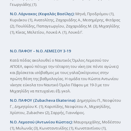
Γεωργιάδης (1).
Ν.Ο. Λάρνακας (Κεφαλάς Βασίλης):
Μηνά, Προδρόμου (1),
Κυριάκου (1), Ανατολίτης, Ζαχαριάδης Α., Μεσημέρης, Φιτάρας
(2), Πουλλίδης, Παπαγεωργίου, Ζαχαριάδης Μ. (3), Μιχαηλίδης
(1), Κίκας, Μελετίου, Λουκά Α. (1), Λουκά Γ.
Ν.Ο. ΠΑΦΟΥ – Ν.Ο. ΛΕΜΕΣΟΥ 3-19
Κατά πόδας ακολουθεί ο Ναυτικός Όμιλος Λεμεσού τον
ΑΠΟΕΛ, αφού πέτυχε την τέταρτη του νίκη (σε πέντε αγώνες)
και βρίσκεται ισόβαθμος με τους γαλαζοκίτρινους στην
πρώτη θέση της βαθμολογίας. Η ομάδα του Κώστα Αντωνίου
νίκησε εύκολα τον Ναυτικό Όμιλο Πάφου με 19-3 με τον
Μιχαηλίδη να πετυχαίνει έξι γκολ.
Ν.Ο. ΠΑΦΟΥ (
Zubacheva
Ekaterina
):
Δημητρίου Π., Νεοφύτου
Γ., Δημητρίου Κ. (1), Καριπίδης, Νεοφύτου Α., Μιχαηλίδης,
Χρίστου, Zubachev (2), Σαρρής, Γιαννάρος.
Ν.Ο. Λεμεσού (Αντωνίου Κώστας):
Μαυρομιχάλης, Μοδέστου
(1), Μυλωνάς (3), Κωνσταντινίδης (1), Κωνσταντίνου (1),