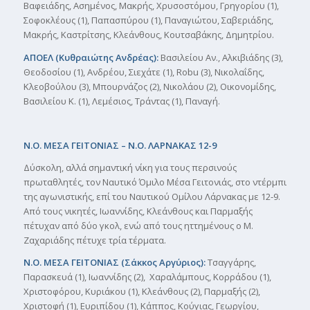
Βαφειάδης, Ασημένος, Μακρής, Χρυσοστόμου, Γρηγορίου (1),
Σοφοκλέους (1), Παπασπύρου (1), Παναγιώτου, Σαβεριάδης,
Μακρής, Καστρίτσης, Κλεάνθους, Κουτσαβάκης, Δημητρίου.
ΑΠΟΕΛ (Κυθραιώτης Ανδρέας):
Βασιλείου Αν., Αλκιβιάδης (3),
Θεοδοσίου (1), Ανδρέου, Σιεχάτε (1), Robu (3), Νικολαΐδης,
Κλεοβούλου (3), Μπουρνάζος (2), Νικολάου (2), Οικονομίδης,
Βασιλείου Κ. (1), Λεμέσιος, Τράντας (1), Παναγή.
Ν.Ο. ΜΕΣΑ ΓΕΙΤΟΝΙΑΣ – Ν.Ο. ΛΑΡΝΑΚΑΣ 12-9
Δύσκολη, αλλά σημαντική νίκη για τους περσινούς
πρωταθλητές, τον Ναυτικό Όμιλο Μέσα Γειτονιάς, στο ντέρμπι
της αγωνιστικής, επί του Ναυτικού Ομίλου Λάρνακας με 12-9.
Από τους νικητές, Ιωαννίδης, Κλεάνθους και Παρμαξής
πέτυχαν από δύο γκολ, ενώ από τους ηττημένους ο Μ.
Ζαχαριάδης πέτυχε τρία τέρματα.
Ν.Ο. ΜΕΣΑ ΓΕΙΤΟΝΙΑΣ (Σάκκος Αργύριος):
Τσαγγάρης,
Παρασκευά (1), Ιωαννίδης (2), Χαραλάμπους, Κορράδου (1),
Χριστοφόρου, Κυριάκου (1), Κλεάνθους (2), Παρμαξής (2),
Χριστοφή (1), Ευριπίδου (1), Κάππος, Κούγιας, Γεωργίου,