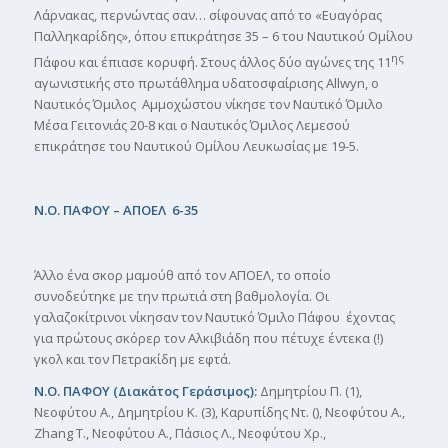
Λάρνακας, περνώντας σαν… σίφουνας από το «Ευαγόρας
Παλληκαρίδης», όπου επικράτησε 35 – 6 του Ναυτικού Ομίλου
ης
Πάφου και έπιασε κορυφή. Στους άλλος δύο αγώνες της 11
αγωνιστικής στο πρωτάθλημα υδατοσφαίρισης Allwyn, ο
Ναυτικός Όμιλος Αμμοχώστου νίκησε τον Ναυτικό Όμιλο
Μέσα Γειτονιάς 20-8 και ο Ναυτικός Όμιλος Λεμεσού
επικράτησε του Ναυτικού Ομίλου Λευκωσίας με 19-5.
Ν.Ο. ΠΑΦΟΥ – ΑΠΟΕΛ 6-35
Άλλο ένα σκορ μαμούθ από τον ΑΠΟΕΛ, το οποίο
συνοδεύτηκε με την πρωτιά στη βαθμολογία. Οι
γαλαζοκίτρινοι νίκησαν τον Ναυτικό Όμιλο Πάφου έχοντας
για πρώτους σκόρερ τον Αλκιβιάδη που πέτυχε έντεκα (!)
γκολ και τον Πετρακίδη με εφτά.
Ν.Ο. ΠΑΦΟΥ (Διακάτος Γεράσιμος):
Δημητρίου Π. (1),
Νεοφύτου Α., Δημητρίου Κ. (3), Καρυπίδης Ντ. (), Νεοφύτου Α.,
Zhang T., Νεοφύτου Α., Πάσιος Λ., Νεοφύτου Χρ.,