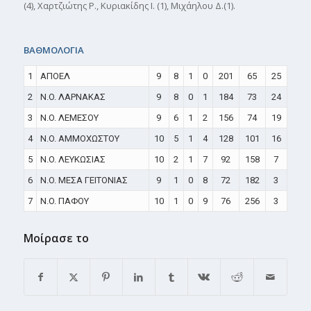
(4), Χαρτζιώτης Ρ., Κυριακίδης Ι. (1), Μιχάηλου Δ.(1).
ΒΑΘΜΟΛΟΓΙΑ
1
ΑΠΟΕΛ
9
8
1
0
201
65
25
2
N.O. ΛΑΡΝΑΚΑΣ
9
8
0
1
184
73
24
3
N.O. ΛΕΜΕΣΟΥ
9
6
1
2
156
74
19
4
N.O. ΑΜΜΟΧΩΣΤΟΥ
10
5
1
4
128
101
16
5
N.O. ΛΕΥΚΩΣΙΑΣ
10
2
1
7
92
158
7
6
N.O. ΜΕΣΑ ΓΕΙΤΟΝΙΑΣ
9
1
0
8
72
182
3
7
N.O. ΠΑΦΟΥ
10
1
0
9
76
256
3
Μοίρασε το