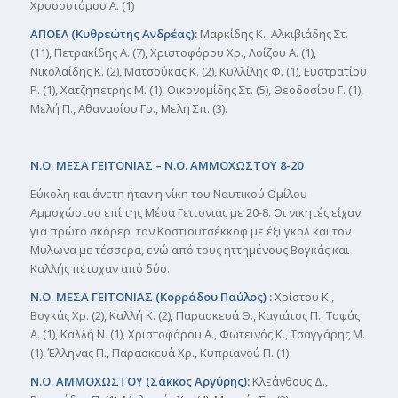
Χρυσοστόμου Α. (1)
ΑΠΟΕΛ (Κυθρεώτης Ανδρέας):
Μαρκίδης Κ., Αλκιβιάδης Στ.
(11), Πετρακίδης Α. (7), Χριστοφόρου Χρ., Λοίζου Α. (1),
Νικολαίδης Κ. (2), Ματσούκας Κ. (2), Κυλλίλης Φ. (1), Ευστρατίου
Ρ. (1), Χατζηπετρής Μ. (1), Οικονομίδης Στ. (5), Θεοδοσίου Γ. (1),
Μελή Π., Αθανασίου Γρ., Μελή Σπ. (3).
Ν.Ο. ΜΕΣΑ ΓΕΙΤΟΝΙΑΣ – Ν.Ο. ΑΜΜΟΧΩΣΤΟΥ 8-20
Εύκολη και άνετη ήταν η νίκη του Ναυτικού Ομίλου
Αμμοχώστου επί της Μέσα Γειτονιάς με 20-8. Οι νικητές είχαν
για πρώτο σκόρερ τον Κοστιουτσέκκοφ με έξι γκολ και τον
Μυλωνα με τέσσερα, ενώ από τους ηττημένους Βογκάς και
Καλλής πέτυχαν από δύο.
Ν.Ο. ΜΕΣΑ ΓΕΙΤΟΝΙΑΣ (Κορράδου Παύλος) :
Χρίστου Κ.,
Βογκάς Χρ. (2), Καλλή Κ. (2), Παρασκευά Θ., Καγιάτος Π., Τοφάς
Α. (1), Καλλή Ν. (1), Χριστοφόρου Α., Φωτεινός Κ., Τσαγγάρης Μ.
(1), Έλληνας Π., Παρασκευά Χρ., Κυπριανού Π. (1)
Ν.Ο. ΑΜΜΟΧΩΣΤΟΥ (Σάκκος Αργύρης):
Κλεάνθους Δ.,