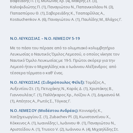
Βαφειάδης Π. (1), Μυλωνάς Χρ. (4), Μακρής Στ. (3),
Καλοψιδιώτης Π. (1), Παναγιώτου Ν., Παπανικολάου Ν. (3),
Παπασπύρου Θ. (1), Σαβερειάδης Κ., Τσαπαρίλλας Α.,
Kostiuchenkov A. (6), Παναγιώτου Α. (1), Παυλίδης Μ., Βλάχος Γ.
Ν.Ο. ΛΕΥΚΩΣΙΑΣ – Ν.Ο. ΛΕΜΕΣΟΥ 5-19
Με το πάσο του πέρασε από το ολυμπιακό κολυμβητήριο
Λευκωσίας ο Ναυτικός Όμιλος Λεμεσού, ο οποίος νίκησε τον
Ναυτικό Όμιλο Λευκωσίας με 19-5. Πρώτοι σκόρερ για την
Λεμεσό ήταν ο Μιχαηλίδης και ο Ιωάννου Αλέξανδρος από
τέσσερα τέρματα ο καθ’ ένας.
Ν.Ο. ΛΕΥΚΩΣΙΑΣ (Σιδηρόπουλος Φέλιξ):
Τομάζος Α.,
Αυξεντίου Στ. (1), Πετυχάκης Ν., Καράς Δ. (1), Χριστάκης Β.,
Γιαννουλέας Γ. (1), Παλλήκαρος Χρ., Λοίζου Α. (1), Δαμιανού Μ.
(1), Απέητος Α., Ρωτός Σ., Τόγκας Γ.
Ν.Ο. ΛΕΜΕΣΟΥ (Μοδέστου Ανδρέας):
Κονναρής Κ.,
Χατζηγεωργίου Σ. (1), Zubachev Pl. (3), Κωνσταντίνου Χ.,
Κόκκινος Α. (1), Ιωαννίδης Ι., Ιωάννου Φ. (1), Παναγιώτου Ν.,
Αριστείδου Α. (1), Trusico V. (2), Ιωάννου Α. (4), Μιχαηλίδης Στ.