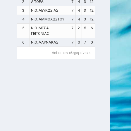
2
ΑΠΟΕΛ
7
4
3
12
3
N.O. ΛΕΥΚΩΣΙΑΣ
7
4
3
12
4
N.O. ΑΜΜΟΧΩΣΤΟΥ
7
4
3
12
5
N.O. ΜΕΣΑ
7
2
5
6
ΓΕΙΤΟΝΙΑΣ
6
N.O. ΛΑΡΝΑΚΑΣ
7
0
7
0
Δείτε τον πλήρη πίνακα