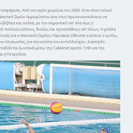
οσφαίριση. Από τον κρύο χειμώνα του 2000, όταν στον τελικό
 Ναυτικό Όμιλο Αμμοχώστου (και τους πρωτευουσιάνους να
 βέβαια και πολλά, με πιο σημαντικό απ’ όλα πως η
ό πολλούς κόπους, θυσίες και προσπάθειες απ’ όλους. Η μπάλα
τονιάς και ο Ναυτικός Όμιλος Λάρνακας τίθενται ενώπιος ενωπίω,
ιο Λευκωσίας, για την κούπα του κυπελλούχου. Διαιτητές:
αδίδεται ζωντανά μέσω της Cablenet sports 1 HD και της
ι η Πετρολίνα.