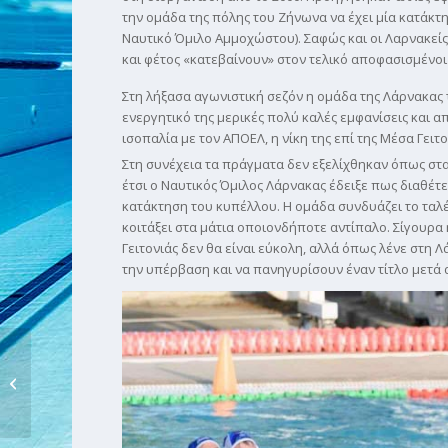
την ομάδα της πόλης του Ζήνωνα να έχει μία κατάκτη
Ναυτικό Όμιλο Αμμοχώστου). Σαφώς και οι Λαρνακείς
και φέτος «κατεβαίνουν» στον τελικό αποφασισμένοι
Στη λήξασα αγωνιστική σεζόν η ομάδα της Λάρνακας 
ενεργητικό της μερικές πολύ καλές εμφανίσεις και α
ισοπαλία με τον ΑΠΟΕΛ, η νίκη της επί της Μέσα Γειτο
Στη συνέχεια τα πράγματα δεν εξελίχθηκαν όπως στα
έτσι ο Ναυτικός Όμιλος Λάρνακας έδειξε πως διαθέτε
κατάκτηση του κυπέλλου. Η ομάδα συνδυάζει το ταλέν
κοιτάξει στα μάτια οποιονδήποτε αντίπαλο. Σίγουρ
Γειτονιάς δεν θα είναι εύκολη, αλλά όπως λένε στη 
την υπέρβαση και να πανηγυρίσουν έναν τίτλο μετά 
ΣΥΝΕΝΤΕΥΞΗ:
ΘΕΟΔΩΡΟΣ
ΝΕΝΤΕΛΤΣΙΕΦ –
«Θέλουμε...