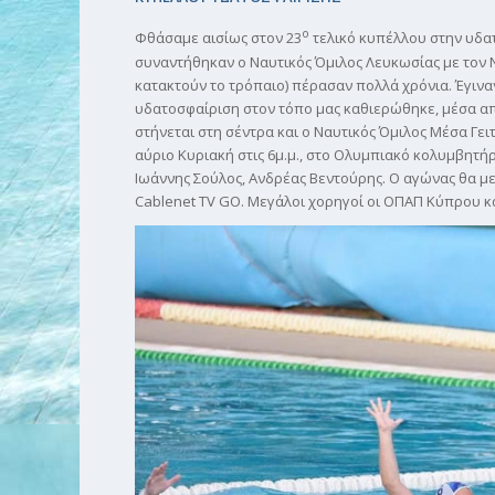
ο
Φθάσαμε αισίως στον 23
τελικό κυπέλλου στην υδατ
συναντήθηκαν ο Ναυτικός Όμιλος Λευκωσίας με τον
κατακτούν το τρόπαιο) πέρασαν πολλά χρόνια. Έγιναν
υδατοσφαίριση στον τόπο μας καθιερώθηκε, μέσα απ
στήνεται στη σέντρα και ο Ναυτικός Όμιλος Μέσα Γει
αύριο Κυριακή στις 6μ.μ., στο Ολυμπιακό κολυμβητήρ
Ιωάννης Σούλος, Ανδρέας Βεντούρης. Ο αγώνας θα μετ
Cablenet TV GO. Μεγάλοι χορηγοί οι ΟΠΑΠ Κύπρου κα