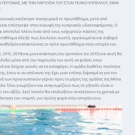
ΓΕΙΤΟΝΙΑΣ, ΜΕ ΤΗΝ ΠΑΡΟΥΣΙΑ ΤΟΥ ΣΤΟΝ ΤΕΛΙΚΟ ΚΥΠΕΛΛΟΥ, ΕΙΝΑΙ
Σ
Γειτονιάς κατέκτησε πανηγυρικά το πρωτάθλημα, μετά από
η) και επέστρεψε στην κορυφή της κυπριακής υδατοσφαίρισης. Ο
ι αποτελεί πλέον έναν από τους «ισχυρούς» παίκτες της
ωτάθλημα έδειξε πως δουλεύει σωστά, οργανωμένα και σοβαρά
οκαθεδρία κατακτώντας το τρίτο πρωτάθλημα στην ιστορία του.
 2015, 2019) και μια κατάκτηση του τροπαίου (το 2015) και αυτή θα
λοδοξεί μέσα από την παρουσία του αυτή να φτάσει στην
νά και δείχνει ικανός να τα καταφέρει. Η ομάδα διαθέτει ποιότητα
ης, έστω κι αν απέναντι της έχει μιαν επίσης διψασμένη για τον
ριά των προγνωστικών γέρνει προς το μέρος της ομάδας της Μέσα
άδα. Όλοι γνωρίζουν και αναγνωρίζουν πως το γήπεδο είναι ο
τι του αξίζει. Εκεί λοιπόν θα επιδιώξουν να κλείσουν τη χρονιά με
κτηση του νταμπλ, για πρώτη φορά στην ιστορία τους.