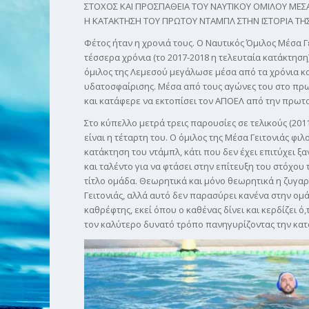
ΣΤΟΧΟΣ ΚΑΙ ΠΡΟΣΠΑΘΕΙΑ ΤΟΥ ΝΑΥΤΙΚΟΥ ΟΜΙΛΟΥ ΜΕΣΑ 
Η ΚΑΤΑΚΤΗΣΗ ΤΟΥ ΠΡΩΤΟΥ ΝΤΑΜΠΛ ΣΤΗΝ ΙΣΤΟΡΙΑ ΤΗ
Φέτος ήταν η χρονιά τους. Ο Ναυτικός Όμιλος Μέσα 
τέσσερα χρόνια (το 2017-2018 η τελευταία κατάκτησ
όμιλος της Λεμεσού μεγάλωσε μέσα από τα χρόνια κα
υδατοσφαίρισης. Μέσα από τους αγώνες του στο πρ
και κατάφερε να εκτοπίσει τον ΑΠΟΕΛ από την πρωτ
Στο κύπελλο μετρά τρεις παρουσίες σε τελικούς (2011,
είναι η τέταρτη του. Ο όμιλος της Μέσα Γειτονιάς φι
κατάκτηση του ντάμπλ, κάτι που δεν έχει επιτύχει ξα
και ταλέντο για να φτάσει στην επίτευξη του στόχου τ
τίτλο ομάδα. Θεωρητικά και μόνο θεωρητικά η ζυγα
Γειτονιάς, αλλά αυτό δεν παρασύρει κανένα στην ομ
καθρέφτης, εκεί όπου ο καθένας δίνει και κερδίζει ό,
τον καλύτερο δυνατό τρόπο πανηγυρίζοντας την κατά