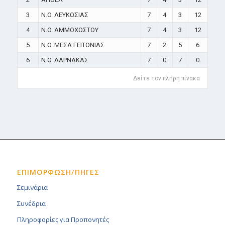
3
N.O. ΛΕΥΚΩΣΙΑΣ
7
4
3
12
4
N.O. ΑΜΜΟΧΩΣΤΟΥ
7
4
3
12
5
N.O. ΜΕΣΑ ΓΕΙΤΟΝΙΑΣ
7
2
5
6
6
N.O. ΛΑΡΝΑΚΑΣ
7
0
7
0
Δείτε τον πλήρη πίνακα
ΕΠΙΜΟΡΦΩΣΗ/ΠΗΓΕΣ
Σεμινάρια
Συνέδρια
Πληροφορίες για Προπονητές