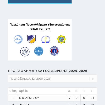
ΠΡΩΤΑΘΛΗMA ΥΔΑΤΟΣΦΑΙΡΙΣΗΣ 2025-2026
Θέση
Ομάδα
A.
N.
H.
B.
1
N.O. ΛΕΜΕΣΟΥ
7
7
0
21
2
ΑΠΟΕΛ
7
4
3
12