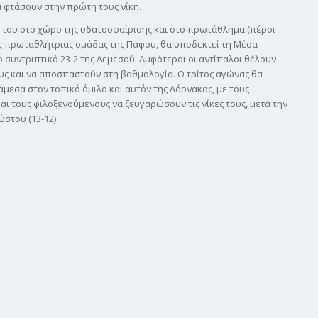
να φτάσουν στην πρώτη τους νίκη.
 του στο χώρο της υδατοσφαίρισης και στο πρωτάθλημα (πέρσι
της πρωταθλήτριας ομάδας της Πάφου, θα υποδεκτεί τη Μέσα
 συντριπτικό 23-2 της Λεμεσού. Αμφότεροι οι αντίπαλοι θέλουν
ους και να αποσπαστούν στη βαθμολογία. Ο τρίτος αγώνας θα
μεσα στον τοπικό όμιλο και αυτόν της Λάρνακας, με τους
αι τους φιλοξενούμενους να ζευγαρώσουν τις νίκες τους, μετά την
στου (13-12).