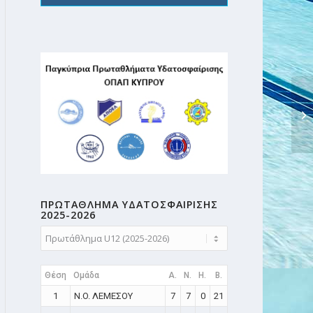
ΗΜ
βα
ΠΡΩΤΑΘΛΗMA ΥΔΑΤΟΣΦΑΙΡΙΣΗΣ
2025-2026
Θέση
Ομάδα
A.
N.
H.
B.
1
N.O. ΛΕΜΕΣΟΥ
7
7
0
21