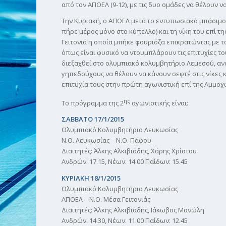
από τον ΑΠΟΕΛ (9-12), με τις δυο ομάδες να θέλουν 
Την Κυριακή, ο ΑΠΟΕΛ μετά το εντυπωσιακό μπάσιμο
πήρε μέρος μόνο στο κύπελλο) και τη νίκη του επί 
Γειτονιά η οποία μπήκε φουριόζα επικρατώντας με το
όπως είναι φυσικό να ντουμπλάρουν τις επιτυχίες τ
διεξαχθεί στο ολυμπιακό κολυμβητήριο Λεμεσού, ανά
γηπεδούχους να θέλουν να κάνουν σεφτέ στις νίκες κ
επιτυχία τους στην πρώτη αγωνιστική επί της Αμμοχώ
ης
Το πρόγραμμα της 2
αγωνιστικής είναι:
ΣΑΒΒΑΤΟ 17/1/2015
Ολυμπιακό Κολυμβητήριο Λευκωσίας
Ν.Ο. Λευκωσίας – Ν.Ο. Πάφου
Διαιτητές: Άλκης Αλκιβιάδης, Χάρης Χρίστου
Ανδρών: 17.15, Νέων: 14.00 Παίδων: 15.45
ΚΥΡΙΑΚΗ 18/1/2015
Ολυμπιακό Κολυμβητήριο Λευκωσίας
ΑΠΟΕΛ – Ν.Ο. Μέσα Γειτονιάς
Διαιτητές: Άλκης Αλκιβιάδης, Ιάκωβος Μανώλη
Ανδρών: 14.30, Νέων: 11.00 Παίδων: 12.45