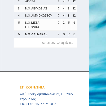
2
ΑΠΟΕΛ
7
4
3
12
3
N.O. ΛΕΥΚΩΣΙΑΣ
7
4
3
12
4
N.O. ΑΜΜΟΧΩΣΤΟΥ
7
4
3
12
5
N.O. ΜΕΣΑ
7
2
5
6
ΓΕΙΤΟΝΙΑΣ
6
N.O. ΛΑΡΝΑΚΑΣ
7
0
7
0
Δείτε τον πλήρη πίνακα
ΕΠΙΚΟΙΝΩΝΙΑ
Διεύθυνση: Αμφιπόλεως 21, Τ.Τ: 2025
Στρόβολος
Τ.Κ. 23931, 1687 ΛΕΥΚΩΣΙΑ