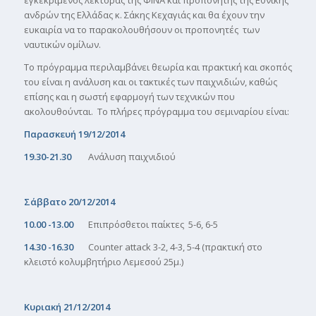
εγκεκριμένος λέκτορας της ΦΙΝΑ και προπονητής της Εθνικής
ανδρών της Ελλάδας κ. Σάκης Κεχαγιάς και θα έχουν την
ευκαιρία να το παρακολουθήσουν οι προπονητές των
ναυτικών ομίλων.
Το πρόγραμμα περιλαμβάνει θεωρία και πρακτική και σκοπός
του είναι η ανάλυση και οι τακτικές των παιχνιδιών, καθώς
επίσης και η σωστή εφαρμογή των τεχνικών που
ακολουθούνται. Το πλήρες πρόγραμμα του σεμιναρίου είναι:
Παρασκευή 19/12/2014
19.30-21.30
Ανάλυση παιχνιδιού
Σάββατο 20/12/2014
10.00 -13.00
Επιπρόσθετοι παίκτες 5-6, 6-5
14.30 -16.30
Counter attack 3-2, 4-3, 5-4 (πρακτική στο
κλειστό κολυμβητήριο Λεμεσού 25μ.)
Κυριακή
21/12/2014