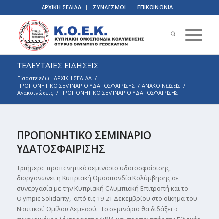
ΑΡΧΙΚΗ ΣΕΛΙΔΑ
ΣΥΝΔΕΣΜΟΙ
ΕΠΙΚΟΙΝΩΝΙΑ
ΤΕΛΕΥΤΑΙΕΣ ΕΙΔΗΣΕΙΣ
Είσαστε εδώ:
ΑΡΧΙΚΗ ΣΕΛΙΔΑ
/
ΠΡΟΠΟΝΗΤΙΚΟ ΣΕΜΙΝΑΡΙΟ ΥΔΑΤΟΣΦΑΙΡΙΣΗΣ
/
ΑΝΑΚΟΙΝΩΣΕΙΣ
/
Ανακοινώσεις
/
ΠΡΟΠΟΝΗΤΙΚΟ ΣΕΜΙΝΑΡΙΟ ΥΔΑΤΟΣΦΑΙΡΙΣΗΣ
ΠΡΟΠΟΝΗΤΙΚΟ ΣΕΜΙΝΑΡΙΟ
ΥΔΑΤΟΣΦΑΙΡΙΣΗΣ
Τριήμερο προπονητικό σεμινάριο υδατοσφαίρισης,
διοργανώνει η Κυπριακή Ομοσπονδία Κολύμβησης σε
συνεργασία με την Κυπριακή Ολυμπιακή Επιτροπή και το
Olympic Solidarity, από τις 19-21 Δεκεμβρίου στο οίκημα του
Ναυτικού Ομίλου Λεμεσού. Το σεμινάριο θα διδάξει ο