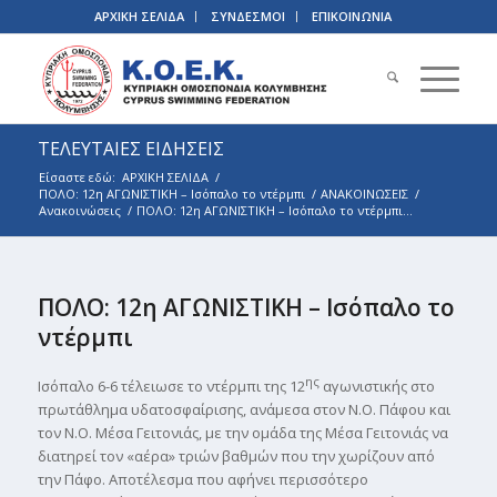
ΑΡΧΙΚΗ ΣΕΛΙΔΑ
ΣΥΝΔΕΣΜΟΙ
ΕΠΙΚΟΙΝΩΝΙΑ
ΤΕΛΕΥΤΑΙΕΣ ΕΙΔΗΣΕΙΣ
Είσαστε εδώ:
ΑΡΧΙΚΗ ΣΕΛΙΔΑ
/
ΠΟΛΟ: 12η ΑΓΩΝΙΣΤΙΚΗ – Ισόπαλο το ντέρμπι
/
ΑΝΑΚΟΙΝΩΣΕΙΣ
/
Ανακοινώσεις
/
ΠΟΛΟ: 12η ΑΓΩΝΙΣΤΙΚΗ – Ισόπαλο το ντέρμπι...
ΠΟΛΟ: 12η ΑΓΩΝΙΣΤΙΚΗ – Ισόπαλο το
ντέρμπι
ης
Ισόπαλο 6-6 τέλειωσε το ντέρμπι της 12
αγωνιστικής στο
πρωτάθλημα υδατοσφαίρισης, ανάμεσα στον Ν.Ο. Πάφου και
τον Ν.Ο. Μέσα Γειτονιάς, με την ομάδα της Μέσα Γειτονιάς να
διατηρεί τον «αέρα» τριών βαθμών που την χωρίζουν από
την Πάφο. Αποτέλεσμα που αφήνει περισσότερο