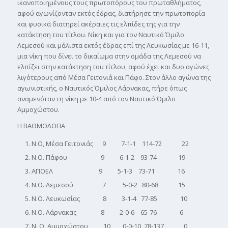
ικανοποιημένους τους πρωτοπόρους του πρωταθλήματος,
αφού αγωνίζονταν εκτός έδρας, διατήρησε την πρωτοπορία
και φυσικά διατηρεί ακέραιες τις ελπίδες της για την
κατάκτηση του τίτλου. Νίκη και για τον Ναυτικό Όμιλο
Λεμεσού και μάλιστα εκτός έδρας επί της Λευκωσίας με 16-11,
μια νίκη που δίνει το δικαίωμα στην ομάδα της Λεμεσού να
ελπίζει στην κατάκτηση του τίτλου, αφού έχει και δυο αγώνες
λιγότερους από Μέσα Γειτονιά και Πάφο. Στον άλλο αγώνα της
αγωνιστικής, ο Ναυτικός Όμιλος Λάρνακας, πήρε όπως
αναμενόταν τη νίκη με 10-4 από τον Ναυτικό Όμιλο
Αμμοχώστου.
Η ΒΑΘΜΟΛΟΓΙΑ
Ν.Ο, Μέσα Γειτονιάς 9 7-1-1 114-72 22
Ν.Ο. Πάφου 9 6-1-2 93-74 19
ΑΠΟΕΛ 9 5-1-3 73-71 16
Ν.Ο. Λεμεσού 7 5-0-2 80-68 15
Ν.Ο. Λευκωσίας 8 3-1-4 77-85 10
Ν.Ο. Λάρνακας 8 2-0-6 65-76 6
Ν. Ο. Αμμοχώστου 10 0-0-10 78-137 0