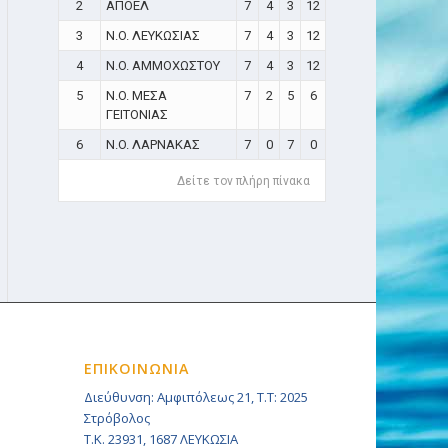
2
ΑΠΟΕΛ
7
4
3
12
3
N.O. ΛΕΥΚΩΣΙΑΣ
7
4
3
12
4
N.O. ΑΜΜΟΧΩΣΤΟΥ
7
4
3
12
5
N.O. ΜΕΣΑ
7
2
5
6
ΓΕΙΤΟΝΙΑΣ
6
N.O. ΛΑΡΝΑΚΑΣ
7
0
7
0
Δείτε τον πλήρη πίνακα
ΕΠΙΚΟΙΝΩΝΙΑ
Διεύθυνση: Αμφιπόλεως 21, Τ.Τ: 2025
Στρόβολος
Τ.Κ. 23931, 1687 ΛΕΥΚΩΣΙΑ