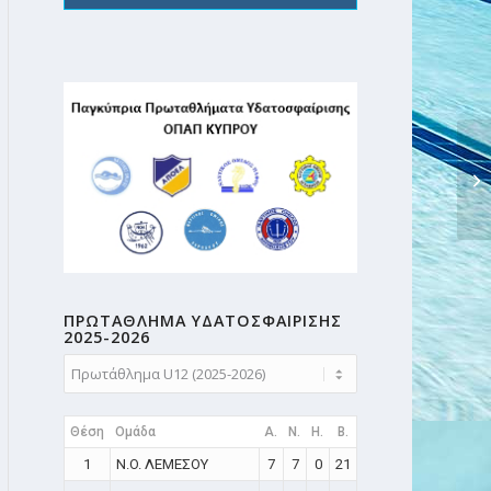
ΚΟ
– 
ΠΡΩΤΑΘΛΗMA ΥΔΑΤΟΣΦΑΙΡΙΣΗΣ
2025-2026
Θέση
Ομάδα
A.
N.
H.
B.
1
N.O. ΛΕΜΕΣΟΥ
7
7
0
21