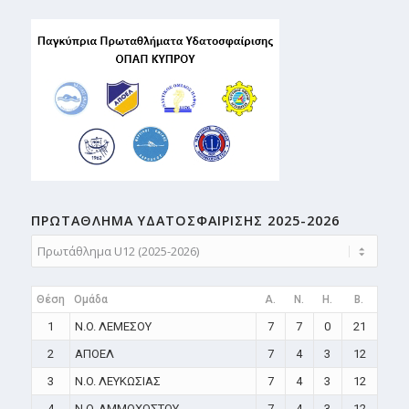
ΠΡΩΤΑΘΛΗMA ΥΔΑΤΟΣΦΑΙΡΙΣΗΣ 2025-2026
Θέση
Ομάδα
A.
N.
H.
B.
1
N.O. ΛΕΜΕΣΟΥ
7
7
0
21
2
ΑΠΟΕΛ
7
4
3
12
3
N.O. ΛΕΥΚΩΣΙΑΣ
7
4
3
12
4
N.O. ΑΜΜΟΧΩΣΤΟΥ
7
4
3
12