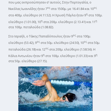
που μας εκπροσώπησαν σ’ αυτούς. Στην Πορτογαλία, ο
ος
ος
Νικόλας Ιωαννίδης ήταν 7
στα 1500μ. με 16.41.84 και 10
η
στα 400μ. ελεύθερο (4.11.52). Η Χρυσή Πάγλα ήταν 9
στα 100μ.
η
η
ελεύθερο (1.01.00), 10
στα 200μ. ελεύθερο (2.13.41) και 11
στα 100μ. πεταλούδα (1.08.82).
ος
Στο Ισραήλ, ο Τάκης Παπαδόπουλος ήταν 9
στα 100μ.
ος
ος
ελεύθερο (53.42), 9
στα 50μ. ελεύθερο (24.50), 10
στα 50μ.
ος
πεταλούδα (26.18) και 12
στα 200μ. ελεύθερο (1.58.56). Η
η
η
Κάλια Αντωνίου ήταν 9
στα 100μ. ελεύθερο (1.01.33) και 9
στα 50μ. ελεύθερο (27.15).