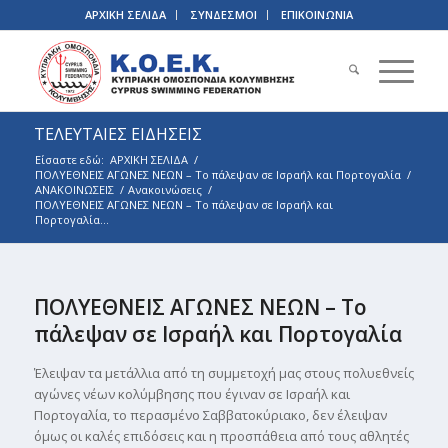
ΑΡΧΙΚΗ ΣΕΛΙΔΑ
ΣΥΝΔΕΣΜΟΙ
ΕΠΙΚΟΙΝΩΝΙΑ
ΤΕΛΕΥΤΑΙΕΣ ΕΙΔΗΣΕΙΣ
Είσαστε εδώ:
ΑΡΧΙΚΗ ΣΕΛΙΔΑ
/
ΠΟΛΥΕΘΝΕΙΣ ΑΓΩΝΕΣ ΝΕΩΝ – Το πάλεψαν σε Ισραήλ και Πορτογαλία
/
ΑΝΑΚΟΙΝΩΣΕΙΣ
/
Ανακοινώσεις
/
ΠΟΛΥΕΘΝΕΙΣ ΑΓΩΝΕΣ ΝΕΩΝ – Το πάλεψαν σε Ισραήλ και
Πορτογαλία...
ΠΟΛΥΕΘΝΕΙΣ ΑΓΩΝΕΣ ΝΕΩΝ – Το
πάλεψαν σε Ισραήλ και Πορτογαλία
Έλειψαν τα μετάλλια από τη συμμετοχή μας στους πολυεθνείς
αγώνες νέων κολύμβησης που έγιναν σε Ισραήλ και
Πορτογαλία, το περασμένο Σαββατοκύριακο, δεν έλειψαν
όμως οι καλές επιδόσεις και η προσπάθεια από τους αθλητές