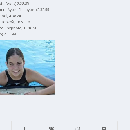
α Λ/κας) 2.28.85
ειο Αγίου Γεωργίου) 2.32.55
ool) 4.38.24
Πασκάλ) 16.51.16
o Chypriote) 10.16.50
) 2.33.99