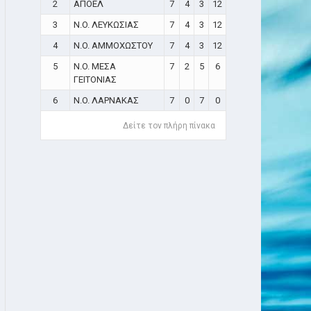
2
ΑΠΟΕΛ
7
4
3
12
3
N.O. ΛΕΥΚΩΣΙΑΣ
7
4
3
12
4
N.O. ΑΜΜΟΧΩΣΤΟΥ
7
4
3
12
5
N.O. ΜΕΣΑ
7
2
5
6
ΓΕΙΤΟΝΙΑΣ
6
N.O. ΛΑΡΝΑΚΑΣ
7
0
7
0
Δείτε τον πλήρη πίνακα