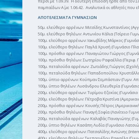
πέρσι με 1.09.39. Η δεύτερη επίδοση ήρθε από τον 
παμπαίδων Α΄ με 1.06.42. Αναλυτικά οι αθλητές που 
ΑΠΟΤΕΛΕΣΜΑΤΑ ΓΥΜΝΑΣΙΩΝ
50μ. ελεύθερο αρρένων: Μιτσίδης Κωνσταντίνος (Αγγ
50μ. ελεύθερο θηλέων: Αντωνίου Κάλια (Τσίρειο Γυμν
100μ. ελεύθερο αρρένων: Ιακωβίδης Μάρκος (Γυμνάσι
100μ. ελεύθερο θηλέων: Παγλά Χρυσή (Γυμνάσιο Πλατ
100μ. πρόσθιο αρρένων: Παναγιώτου Γιώργος (Γυμνάσ
100μ. πρόσθιο θηλέων: Σωτηρίου Ραφαέλλα (Περιφ. Γυ
100μ. πεταλούδα αρρένων: Ζωτιάδης Γιώργος (Σχολή 
100μ. πεταλούδα θηλέων: Παπαδοπούλου Χρυστάλλα (
100μ. ύπτιο αρρένων: Κούπμαν Σεμπάστιαν (Γυμν. Απ
100μ. ύπτιο θηλέων: Λυσάνδρου Ελευθερία (Γυμνάσιο
200μ. ελεύθερο αρρένων: Τυρίμου Εζεκίας (Γυμνάσιο Γ
200μ. ελεύθερο θηλέων: Πέτροβα Κριστίνα (Αμερικανι
200μ. πρόσθιο αρρένων: Κουσής Πέτρος (Αμερικανική 
200μ. πρόσθιο θηλέων: Παναγή Σοφία (Λανίτειο Γυμνά
200μ. πεταλούδα αρρένων: Καλαβάς Παναγιώτης (Γυμν
200μ. ύπτιο θηλέων: Κασάπη Λυδία (Γυμνάσιο Λατσιών
400μ. ελεύθερο αρρένων: Πατσαλίδης Αντώνης (Interna
400μ. ελεύθερο θηλέων: Σκεπαρνίδου Ραφαέλα (Γυμν