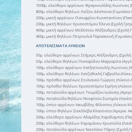
1500μ. ελεύθερο αρρένων: Φραγκουλίδης Κων/ινος (Γ
800μ. ελεύθερο θηλέων: Λοίζου Δέσποινα (Γυμνάσιο 
200μ. μικτή αρρένων: Ονουφρίου Κωνσταντίνος (Πασκ
200μ. μικτή θηλέων: Χρυσοστόμου Έλενα (Σχολή Γρηγο
400μ. μικτή αρρένων: Μοδέστου Αλέξανδρος (Σχολή Γ
400μ. μικτή θηλέων: Πετρουλιά Παρασκευή (Γυμνάσιο
ΑΠΟΤΕΛΕΣΜΑΤΑ ΛΥΚΕΙΩΝ
50μ. ελεύθερο αρρένων: Στήμερς Αλέξανδρος (Σχολή 
50μ. ελεύθερο θηλέων: Πισσαρίδου Μαργαρίτα (Αγγλι
100μ. ελεύθερο αρρένων: Χατζηττοουλής Κων/ινος (Αμ
100μ. ελεύθερο θηλέων: Χατζηθεκλή Γαβριέλα (Λύκειο
100μ. πρόσθιο αρρένων: Στυλιανού Γιώργος (Λύκειο Α
100μ. πρόσθιο θηλέων: Χρυσοστόμου Ειρήνη (Λύκειο Κ
100μ. πεταλούδα αρρένων: Τουμάζου Ιωάννης (Αμερικ
ΝΠΕ από την Σοφία Παπαδοπούλου
100μ. πεταλούδα θηλέων: Νεοφύτου Σωτηρία (Λανίτειο
100μ. ύπτιο αρρένων: Ιακωβίδης Φίλιππος (Λύκειο Κύκ
100μ. ύπτιο θηλέων: Σιεκόλεβα Κλαούντια (Αμερικ. Ακ
200μ. ελεύθερο αρρένων: Αδαμίδης Χαράλαμπος (Παγκ
200μ. ελεύθερο θηλέων: Καραμάνου Χρυσούλα (Λανίτε
200μ. πεταλούδα αρρένων: Νικολάου Πάρης (Σχολή Γρ