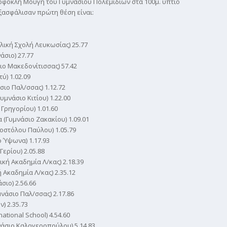
Σοφοκλή Μούγη του Γυμνασίου Πολεμιδιών στα 100μ. ύπτιο
εξασφάλισαν πρώτη θέση είναι:
λική Σχολή Λευκωσίας) 25.77
άσιο) 27.77
ο Μακεδονίτισσας) 57.42
ύ) 1.02.09
ιο Παλ/σσας) 1.12.72
μνάσιο Κιτίου) 1.22.00
Γρηγορίου) 1.01.60
Γυμνάσιο Ζακακίου) 1.09.01
οστόλου Παύλου) 1.05.79
 Ύψωνα) 1.17.93
ερίου) 2.05.88
κή Ακαδημία Λ/κας) 2.18.39
Ακαδημία Λ/κας) 2.35.12
σιο) 2.56.66
άσιο Παλ/σσας) 2.17.86
) 2.35.73
tional School) 4.54.60
άσιο Καλογεροπούλου) 5.14.83