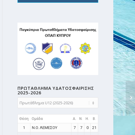
ΠΡΩΤΑΘΛΗMA ΥΔΑΤΟΣΦΑΙΡΙΣΗΣ
2025-2026
ΗΜ
όρ
Θέση
Ομάδα
A.
N.
H.
B.
1
N.O. ΛΕΜΕΣΟΥ
7
7
0
21