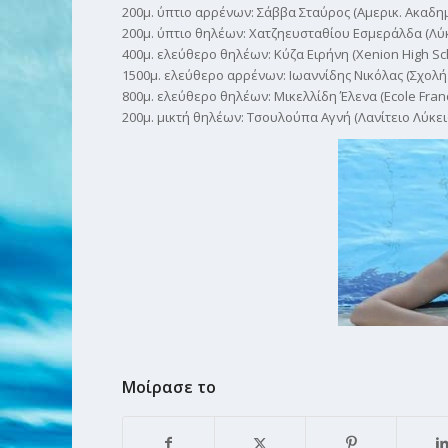
200μ. ύπτιο αρρένων: Σάββα Σταύρος (Αμερικ. Ακαδημί
200μ. ύπτιο θηλέων: Χατζηευσταθίου Εσμεράλδα (Λύκ
400μ. ελεύθερο θηλέων: Κύζα Ειρήνη (Xenion High Sch
1500μ. ελεύθερο αρρένων: Ιωαννίδης Νικόλας (Σχολή 
800μ. ελεύθερο θηλέων: Μικελλίδη Έλενα (Ecole Franc
200μ. μικτή θηλέων: Τσουλούπα Αγνή (Λανίτειο Λύκειο
Μοίρασε το