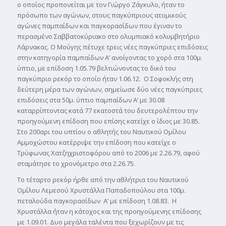
ο οποίος προπονείται με τον Γιώργο Ζάγκυλο, ήταν το
πρόσωπο των αγώνων, στους παγκύπριους ατομικούς
αγώνες παμπαίδων και παγκορασίδων που έγιναν το
περασμένο Σαββατοκύριακο στο ολυμπιακό κολυμβητήριο
Λάρνακας. Ο Μούγης πέτυχε τρεις νέες παγκύπριες επιδόσεις
στην κατηγορία παμπαίδων Α’ ανοίγοντας το χορό στα 100μ.
ύπτιο, με επίδοση 1.05.79 βελτιώνοντας το δικό του
παγκύπριο ρεκόρ το οποίο ήταν 1.06.12. Ο Σοφοκλής στη
δεύτερη μέρα των αγώνων, σημείωσε δύο νέες παγκύπριες
επιδόσεις στα 50μ. ύπτιο παμπαίδων Α’ με 30.08
καταρρίπτοντας κατά 77 εκατοστά του δευτερολέπτου την
προηγούμενη επίδοση που επίσης κατείχε ο ίδιος με 30.85.
Στο 200αρι του υπτίου ο αθλητής του Ναυτικού Ομίλου
Αμμοχώστου κατέρριψε την επίδοση που κατείχε ο
Τρύφωνας Χατζηχριστοφόρου από το 2006 με 2.26.79, αφού
σταμάτησε το χρονόμετρο στα 2.26.75.
Το τέταρτο ρεκόρ ήρθε από την αθλήτρια του Ναυτικού
Ομίλου Λεμεσού Χρυστάλλα Παπαδοπούλου στα 100μ.
πεταλούδα παγκορασίδων Α’ με επίδοση 1.08.83. Η
Χρυστάλλα ήταν η κάτοχος και της προηγούμενης επίδοσης
με 1.09.01. Δυο μεγάλα ταλέντα που ξεχωρίζουν με τις