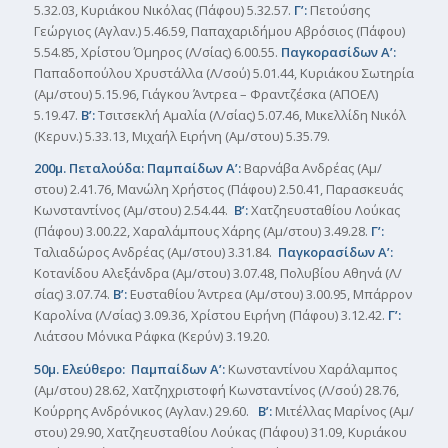
5.32.03, Κυριάκου Νικόλας (Πάφου) 5.32.57.
Γ’:
Πετούσης
Γεώργιος (Αγλαν.) 5.46.59, Παπαχαριδήμου Αβρόσιος (Πάφου)
5.54.85, Χρίστου Όμηρος (Λ/σίας) 6.00.55.
Παγκορασίδων Α’:
Παπαδοπούλου Χρυστάλλα (Λ/σού) 5.01.44, Κυριάκου Σωτηρία
(Αμ/στου) 5.15.96, Γιάγκου Άντρεα – Φραντζέσκα (ΑΠΟΕΛ)
5.19.47.
Β’:
Τσιτσεκλή Αμαλία (Λ/σίας) 5.07.46, Μικελλίδη Νικόλ
(Κερυν.) 5.33.13, Μιχαήλ Ειρήνη (Αμ/στου) 5.35.79.
200μ. Πεταλούδα: Παμπαίδων Α’:
Βαρνάβα Ανδρέας (Αμ/
στου) 2.41.76, Μανώλη Χρήστος (Πάφου) 2.50.41, Παρασκευάς
Κωνσταντίνος (Αμ/στου) 2.54.44.
Β’:
Χατζηευσταθίου Λούκας
(Πάφου) 3.00.22, Χαραλάμπους Χάρης (Αμ/στου) 3.49.28.
Γ’:
Ταλιαδώρος Ανδρέας (Αμ/στου) 3.31.84.
Παγκορασίδων Α’:
Κοτανίδου Αλεξάνδρα (Αμ/στου) 3.07.48, Πολυβίου Αθηνά (Λ/
σίας) 3.07.74.
Β’:
Ευσταθίου Άντρεα (Αμ/στου) 3.00.95, Μπάρρον
Καρολίνα (Λ/σίας) 3.09.36, Χρίστου Ειρήνη (Πάφου) 3.12.42.
Γ’:
Λιάτσου Μόνικα Ράφκα (Κερύν) 3.19.20.
50μ. Ελεύθερο: Παμπαίδων Α’:
Κωνσταντίνου Χαράλαμπος
(Αμ/στου) 28.62, Χατζηχριστοφή Κωνσταντίνος (Λ/σού) 28.76,
Κούρρης Ανδρόνικος (Αγλαν.) 29.60.
Β’:
Μιτέλλας Μαρίνος (Αμ/
στου) 29.90, Χατζηευσταθίου Λούκας (Πάφου) 31.09, Κυριάκου