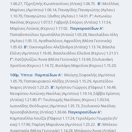
1.06.27, Τζιρτζιπής Κωνσταντίνος (Λ/κας) 1.06.75.
Β’:
Μιτέλλας
Μαρίνος (Αμ/στου) 1.06.14, Παναγίδης Παναγιώτης (Αγλαν.)
1.10.70, Παναγιώτου Ξάνθος (Αγλαν.) 1.14.01.
Γ’:
Αντωνίου
Νικόλας (Κερυν.) 1.07.57, Γαβριήλ Σπύρος (Λ/σίας) 1.11.54,
Μαρίνος Λούκας (Κερυν.) 1.17.02.
Παγκορασίδων Α’
:
Παπαδοπούλου Χρυστάλλα (Λ/σού) 1.03.28, Νικολαίδου Ιόλη
(Αγλαν.) 1.05.13, Αγαθοκλέους Αφροδίτη (Μέσα Γειτονιάς)
1.05.63.
Β’:
Οικονομίδου Αλεξάνδρα (Λ/σίας) 1.13.74, Βάσιλα
Ελένη (Αμ/στου) 1.16.65, Βασιλειάδου Ελεάνα (Κερυν.) 1.21.51.
Γ’:
Χατζηλοίζου Άννα (Μέσα Γειτονιάς) 1.13.69, Στυλιανάκη
Χριστίνα (Κερυν.) 1.14.72, Βιολάρη Μαριτίνα (Κερυν.) 1.15.20.
100μ. Ύπτιο: Παμπαίδων Α’:
Μούγης Σοφοκλής (Αμ/στου)
1.05.79, Παπακυριακού Αλέξης (Λ/σού) 1.15.29, Αριστείδου
Ίκαρος (Λ/σού) 1.23.25.
Β’:
Χρήστου Γιώργος (Πάφου) 1.16.49,
Νεοφύτου Αντώνης-Νικόλας (Αμ/στου) 1.19.14, Σάββα Χρίστος
(Λ/σίας) 1.21.80.
Γ’:
Τουλουμής Νικόλαος (Κερυν.) 1.30.54,
Ιωαννίδης Θεόδωρος (Αμ/στου) 1.35.73, Στυλιανού Νικόλας-
Χρυσοβαλάντης (Λ/σίας) 1.36.66.
Παγκορασίδων Α’:
Καμπανέλλα Λουίζα (Πάφου) 1.17.24, Γερολέμου Γεωργία (Λ/
κας) 1.17.90, Παρίση Μαριάννα (Αμ/στου) 1.25.22.
Β’:
Μπέκου
Αναστασία (Μέσα Γειτονιάς) 1.14.28, Μπάρρον Άννα (Λ/σίας)