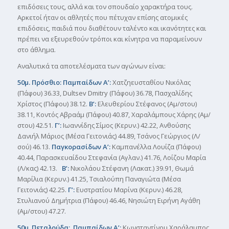
επιδόσεις τους, αλλά και τον σπουδαίο χαρακτήρα τους.
Αρκετοί ήταν οι αθλητές που πέτυχαν επίσης ατομικές
επιδόσεις, παιδιά που διαθέτουν ταλέντο και ικανότητες και
πρέπει να εξευρεθούν τρόποι και κίνητρα να παραμείνουν
στο άθλημα.
Αναλυτικά τα αποτελέσματα των αγώνων είναι:
50μ. Πρόσθιο: Παμπαίδων Α’:
Χατζηευσταθίου Νικόλας
(Πάφου) 36.33, Dultsev Dmitry (Πάφου) 36.78, Πασχαλίδης
Χρίστος (Πάφου) 38.12.
Β’:
Ελευθερίου Στέφανος (Αμ/στου)
38.11, Κοντός Αβραάμ (Πάφου) 40.87, Χαραλάμπους Χάρης (Αμ/
στου) 42.51.
Γ’:
Ιωαννίδης Σίμος (Κερυν.) 42.22, Ανθούσης
Δανιήλ Μάριος (Μέσα Γειτονιάς) 44.89, Τσάνος Γεώργιος (Λ/
σού) 46.13.
Παγκορασίδων Α’:
Καμπανέλλα Λουίζα (Πάφου)
40.44, Παρασκευαίδου Στεφανία (Αγλαν.) 41.76, Λοίζου Μαρία
(Λ/κας) 42.13.
Β’:
Νικολάου Στέφανη (Λακατ.) 39.91, Θωμά
Μαρίλια (Κερυν.) 41.25, Τσιαλούπη Παναγιώτα (Μέσα
Γειτονιάς) 42.25.
Γ’:
Ευστρατίου Μαρίνα (Κερυν.) 46.28,
Στυλιανού Δημήτρια (Πάφου) 46.46, Νησιώτη Ειρήνη Αγάθη
(Αμ/στου) 47.27.
50μ. Πεταλούδα: Παμπαίδων Α’:
Κωνσταντίνου Χαράλαμπος