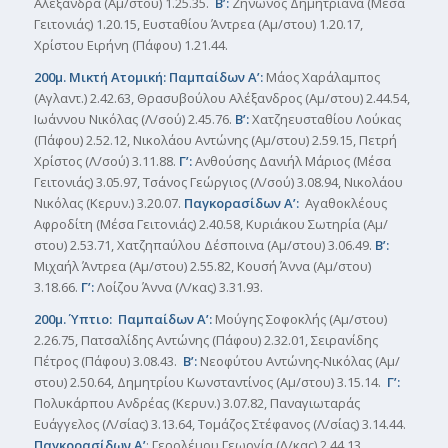
Αλεξάνδρα (Αμ/στου) 1.25.35.
Β’:
Ζήνωνος Δημητριάνα (Μέσα
Γειτονιάς) 1.20.15, Ευσταθίου Άντρεα (Αμ/στου) 1.20.17,
Χρίστου Ειρήνη (Πάφου) 1.21.44.
200μ. Μικτή Ατομική: Παμπαίδων Α’:
Μάος Χαράλαμπος
(Αγλαντ.) 2.42.63, Θρασυβούλου Αλέξανδρος (Αμ/στου) 2.44.54,
Ιωάννου Νικόλας (Λ/σού) 2.45.76.
Β’:
Χατζηευσταθίου Λούκας
(Πάφου) 2.52.12, Νικολάου Αντώνης (Αμ/στου) 2.59.15, Πετρή
Χρίστος (Λ/σού) 3.11.88.
Γ’:
Ανθούσης Δανιήλ Μάριος (Μέσα
Γειτονιάς) 3.05.97, Τσάνος Γεώργιος (Λ/σού) 3.08.94, Νικολάου
Νικόλας (Κερυν.) 3.20.07.
Παγκορασίδων Α’:
Αγαθοκλέους
Αφροδίτη (Μέσα Γειτονιάς) 2.40.58, Κυριάκου Σωτηρία (Αμ/
στου) 2.53.71, Χατζηπαύλου Δέσποινα (Αμ/στου) 3.06.49.
Β’:
Μιχαήλ Άντρεα (Αμ/στου) 2.55.82, Κουσή Άννα (Αμ/στου)
3.18.66.
Γ’:
Λοίζου Άννα (Λ/κας) 3.31.93.
200μ. Ύπτιο: Παμπαίδων Α’:
Μούγης Σοφοκλής (Αμ/στου)
2.26.75, Πατσαλίδης Αντώνης (Πάφου) 2.32.01, Σειρανίδης
Πέτρος (Πάφου) 3.08.43.
Β’:
Νεοφύτου Αντώνης-Νικόλας (Αμ/
στου) 2.50.64, Δημητρίου Κωνσταντίνος (Αμ/στου) 3.15.14.
Γ’:
Πολυκάρπου Ανδρέας (Κερυν.) 3.07.82, Παναγιωταράς
Ευάγγελος (Λ/σίας) 3.13.64, Τομάζος Στέφανος (Λ/σίας) 3.14.44.
Παγκορασίδων Α’
: Γερολέμου Γεωργία (Λ/κας) 2.44.13,