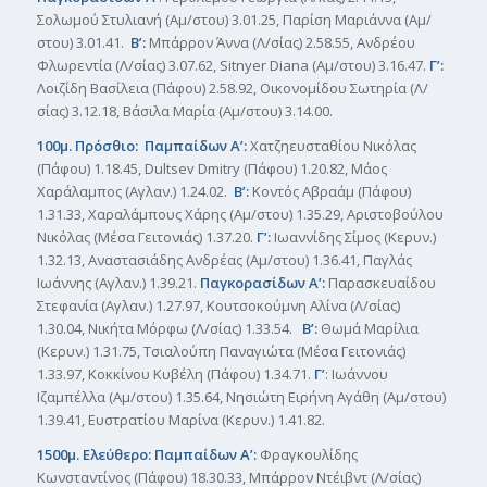
Σολωμού Στυλιανή (Αμ/στου) 3.01.25, Παρίση Μαριάννα (Αμ/
στου) 3.01.41.
Β’:
Μπάρρον Άννα (Λ/σίας) 2.58.55, Ανδρέου
Φλωρεντία (Λ/σίας) 3.07.62, Sitnyer Diana (Αμ/στου) 3.16.47.
Γ’:
Λοιζίδη Βασίλεια (Πάφου) 2.58.92, Οικονομίδου Σωτηρία (Λ/
σίας) 3.12.18, Βάσιλα Μαρία (Αμ/στου) 3.14.00.
1
00μ. Πρόσθιο: Παμπαίδων Α’:
Χατζηευσταθίου Νικόλας
(Πάφου) 1.18.45, Dultsev Dmitry (Πάφου) 1.20.82, Μάος
Χαράλαμπος (Αγλαν.) 1.24.02.
Β’:
Κοντός Αβραάμ (Πάφου)
1.31.33, Χαραλάμπους Χάρης (Αμ/στου) 1.35.29, Αριστοβούλου
Νικόλας (Μέσα Γειτονιάς) 1.37.20.
Γ’:
Ιωαννίδης Σίμος (Κερυν.)
1.32.13, Αναστασιάδης Ανδρέας (Αμ/στου) 1.36.41, Παγλάς
Ιωάννης (Αγλαν.) 1.39.21.
Παγκορασίδων Α’:
Παρασκευαίδου
Στεφανία (Αγλαν.) 1.27.97, Κουτσοκούμνη Αλίνα (Λ/σίας)
1.30.04, Νικήτα Μόρφω (Λ/σίας) 1.33.54.
Β’:
Θωμά Μαρίλια
(Κερυν.) 1.31.75, Τσιαλούπη Παναγιώτα (Μέσα Γειτονιάς)
1.33.97, Κοκκίνου Κυβέλη (Πάφου) 1.34.71.
Γ’
: Ιωάννου
Ιζαμπέλλα (Αμ/στου) 1.35.64, Νησιώτη Ειρήνη Αγάθη (Αμ/στου)
1.39.41, Ευστρατίου Μαρίνα (Κερυν.) 1.41.82.
1500μ. Ελεύθερο: Παμπαίδων Α’:
Φραγκουλίδης
Κωνσταντίνος (Πάφου) 18.30.33, Μπάρρον Ντέιβντ (Λ/σίας)