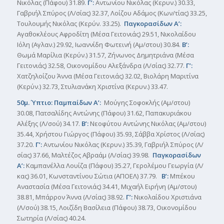
Νικόλας (Πάφου) 31.89.
Γ’:
Αντωνίου Νικόλας (Κερυν.) 30.33,
Γαβριήλ Σπύρος (Λ/σίας) 32.37, Λοίζου Αδάμος (Κων/τίας) 33.25,
Τουλουμής Νικόλας (Κερύν. 33.25).
Παγκορασίδων Α’:
Αγαθοκλέους Αφροδίτη (Μέσα Γειτονιάς) 29.51, Νικολαίδου
Ιόλη (Αγλαν.) 29.92, Ιωαννίδη Φωτεινή (Αμ/στου) 30.84.
Β’:
Θωμά Μαρίλια (Κερύν.) 31.57, Ζήνωνος Δημητριάνα (Μέσα
Γειτονιάς) 32.58, Οικονομίδου Αλεξάνδρα (Λ/σίας) 32.77.
Γ’:
Χατζηλοίζου Άννα (Μέσα Γειτονιάς) 32.02, Βιολάρη Μαριτίνα
(Κερύν.) 32.73, Στυλιανάκη Χριστίνα (Κερυν.) 33.47.
50μ. Ύπτιο: Παμπαίδων Α’:
Μούγης Σοφοκλής (Αμ/στου)
30.08, Πατσαλίδης Αντώνης (Πάφου) 31.62, Παπακυριάκου
Αλέξης (Λ/σού) 34.17.
Β’:
Νεοφύτου Αντώνης Νικόλας (Αμ/στου)
35.44, Χρήστου Γιώργος (Πάφου) 35.93, Σάββα Χρίστος (Λ/σίας)
37.20.
Γ’:
Αντωνίου Νικόλας (Κερυν.) 35.39, Γαβριήλ Σπύρος (Λ/
σίας) 37.66, Μαλτέζος Αβραάμ (Λ/σίας) 39.98.
Παγκορασίδων
Α’:
Καμπανέλλα Λουίζα (Πάφου) 35.27, Γερολέμου Γεωργία (Λ/
κας) 36.01, Κωνσταντίνου Σώτια (ΑΠΟΕΛ) 37.79.
Β’:
Μπέκου
Αναστασία (Μέσα Γειτονιάς) 34.41, Μιχαήλ Ειρήνη (Αμ/στου)
38.81, Μπάρρον Άννα (Λ/σίας) 38.92.
Γ’:
Νικολαίδου Χριστιάνα
(Λ/σού) 38.15, Λοιζίδη Βασίλεια (Πάφου) 38.73, Οικονομίδου
Σωτηρία (Λ/σίας) 40.24.