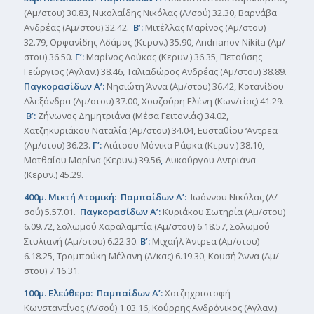
(Αμ/στου) 30.83, Νικολαίδης Νικόλας (Λ/σού) 32.30, Βαρνάβα
Ανδρέας (Αμ/στου) 32.42.
Β’:
Μιτέλλας Μαρίνος (Αμ/στου)
32.79, Ορφανίδης Αδάμος (Κερυν.) 35.90, Andrianov Nikita (Αμ/
στου) 36.50.
Γ’:
Μαρίνος Λούκας (Κερυν.) 36.35, Πετούσης
Γεώργιος (Αγλαν.) 38.46, Ταλιαδώρος Ανδρέας (Αμ/στου) 38.89.
Παγκορασίδων Α’:
Νησιώτη Άννα (Αμ/στου) 36.42, Κοτανίδου
Αλεξάνδρα (Αμ/στου) 37.00, Χουζούρη Ελένη (Κων/τίας) 41.29.
Β’:
Ζήνωνος Δημητριάνα (Μέσα Γειτονιάς) 34.02,
Χατζηκυριάκου Ναταλία (Αμ/στου) 34.04, Ευσταθίου ‘Αντρεα
(Αμ/στου) 36.23.
Γ’:
Λιάτσου Μόνικα Ράφκα (Κερυν.) 38.10,
Ματθαίου Μαρίνα (Κερυν.) 39.56
,
Λυκούργου Αντριάνα
(Κερυν.) 45.29.
400μ. Μικτή Ατομική: Παμπαίδων Α’:
Ιωάννου Νικόλας (Λ/
σού) 5.57.01.
Παγκορασίδων Α’:
Κυριάκου Σωτηρία (Αμ/στου)
6.09.72, Σολωμού Χαραλαμπία (Αμ/στου) 6.18.57, Σολωμού
Στυλιανή (Αμ/στου) 6.22.30.
Β’:
Μιχαήλ Άντρεα (Αμ/στου)
6.18.25, Τρομπούκη Μέλανη (Λ/κας) 6.19.30, Κουσή Άννα (Αμ/
στου) 7.16.31.
100μ. Ελεύθερο: Παμπαίδων Α’:
Χατζηχριστοφή
Κωνσταντίνος (Λ/σού) 1.03.16, Κούρρης Ανδρόνικος (Αγλαν.)