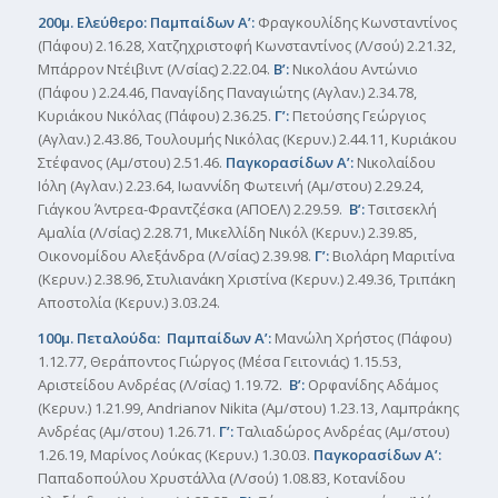
200μ. Ελεύθερο: Παμπαίδων Α’:
Φραγκουλίδης Κωνσταντίνος
(Πάφου) 2.16.28, Χατζηχριστοφή Κωνσταντίνος (Λ/σού) 2.21.32,
Μπάρρον Ντέιβιντ (Λ/σίας) 2.22.04.
Β’:
Νικολάου Αντώνιο
(Πάφου ) 2.24.46, Παναγίδης Παναγιώτης (Αγλαν.) 2.34.78,
Κυριάκου Νικόλας (Πάφου) 2.36.25.
Γ’:
Πετούσης Γεώργιος
(Αγλαν.) 2.43.86, Τουλουμής Νικόλας (Κερυν.) 2.44.11, Κυριάκου
Στέφανος (Αμ/στου) 2.51.46.
Παγκορασίδων Α’:
Νικολαίδου
Ιόλη (Αγλαν.) 2.23.64, Ιωαννίδη Φωτεινή (Αμ/στου) 2.29.24,
Γιάγκου Άντρεα-Φραντζέσκα (ΑΠΟΕΛ) 2.29.59.
Β’:
Τσιτσεκλή
Αμαλία (Λ/σίας) 2.28.71, Μικελλίδη Νικόλ (Κερυν.) 2.39.85,
Οικονομίδου Αλεξάνδρα (Λ/σίας) 2.39.98.
Γ’:
Βιολάρη Μαριτίνα
(Κερυν.) 2.38.96, Στυλιανάκη Χριστίνα (Κερυν.) 2.49.36, Τριπάκη
Αποστολία (Κερυν.) 3.03.24.
100μ. Πεταλούδα: Παμπαίδων Α’:
Μανώλη Χρήστος (Πάφου)
1.12.77, Θεράποντος Γιώργος (Μέσα Γειτονιάς) 1.15.53,
Αριστείδου Ανδρέας (Λ/σίας) 1.19.72.
Β’:
Ορφανίδης Αδάμος
(Κερυν.) 1.21.99, Andrianov Nikita (Αμ/στου) 1.23.13, Λαμπράκης
Ανδρέας (Αμ/στου) 1.26.71.
Γ’:
Ταλιαδώρος Ανδρέας (Αμ/στου)
1.26.19, Μαρίνος Λούκας (Κερυν.) 1.30.03.
Παγκορασίδων Α’:
Παπαδοπούλου Χρυστάλλα (Λ/σού) 1.08.83, Κοτανίδου