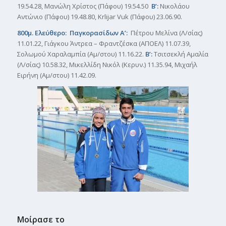
19.54.28, Μανώλη Χρίστος (Πάφου) 19.54.50
Β’:
Νικολάου
Αντώνιο (Πάφου) 19.48.80, Krlijar Vuk (Πάφου) 23.06.90.
800μ. Ελεύθερο: Παγκορασίδων Α’:
Πέτρου Μελίνα (Λ/σίας)
11.01.22, Γιάγκου Άντρεα – Φραντζέσκα (ΑΠΟΕΛ) 11.07.39,
Σολωμού Χαραλαμπία (Αμ/στου) 11.16.22.
Β’:
Τσιτσεκλή Αμαλία
(Λ/σίας) 10.58.32, Μικελλίδη Νικόλ (Κερυν.) 11.35.94, Μιχαήλ
Ειρήνη (Αμ/στου) 11.42.09.
Μοίρασε το