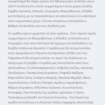
συγκρότημα θα πάρει μέρος στο Μεσογειακό κύπελλο νέων
(28-31 Ιουλίου) στο οποίο συμμετέχουν οκτώ χώρες (Ιταλία,
Σερβία, Κροατία, Ισπανία, Ουγγαρία, Μαυροβούνιο, Ελλάδα
και Κύπρος), με τις περισσότερες να αποτελούν ό,τι καλύτερο
στον ευρωπαϊκό χώρο. Γίνεται επομένως αντιληπτός ο
βαθμός δυσκολίας για τους διεθνείς μας.
Οι ομάδες έχουν χωριστεί σε δύο ομίλους. Στον πρώτο όμιλο
συμμετέχουν το Μαυροβούνιο, η Ελλάδα, η Ισπανία και η
Ουγγαρία, ενώ στον δεύτερο θα έχουμε για αντίπαλους τις
Σερβία, Ιταλία και Κροατία. Η ομάδα μας θα αντιμετωπίσει
στην πρεμιέρα την Πέμπτη την Κροατία (16:00), ενώ την
Παρασκευή θα αντιμετωπίσει το πρωί την Ιταλία και το
απόγευμα τη Σερβία. Η ομάδα μας αποτελείται από τους
ακόλουθους 13 υδατοσφαιριστές: Ανδρέας Λοίζου, Αντώνης
Προδρόμου, Παναγιώτης Κυριάκου, Ραφαήλ Ναζίρης,
Μαρτσέλλο Σέκη, Σταύρος Μακρής, Νικόλας Μιχαήλ, Νίκος
Χριστοδούλου, Στέλιος Παναγή, Αιμίλιος Χαραλάμπους,
Μάριος Κυριάκου, Φίλιππου Ιωάννου, Κωνσταντίνος
Κονναρής. Προπονητής της ομάδας ορίστηκε ο Τάσος
Τσικκάρης με βοηθό τον Κώστα Αντωνίου. Στα Χανιά την
ομάδα συνοδεύουν οι Κώστας Λοίζου (αρχηγός αποστολής)